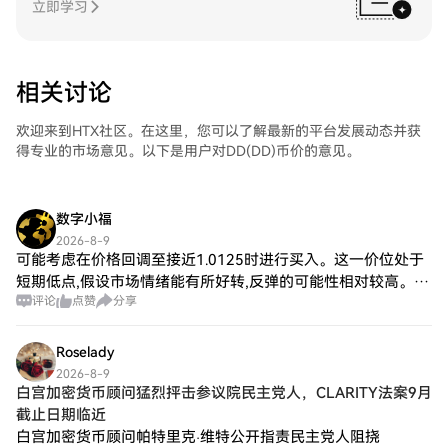
立即学习
相关讨论
欢迎来到HTX社区。在这里，您可以了解最新的平台发展动态并获
得专业的市场意见。以下是用户对DD(DD)币价的意见。
数字小福
2026-8-9
可能考虑在价格回调至接近1.0125时进行买入。这一价位处于
短期低点,假设市场情绪能有所好转,反弹的可能性相对较高。
评论
点赞
分享
卖出策略:对于持有EPIC的投资者,当前的价格下行趋势可能是一
个适合锁定利润或减少
Roselady
2026-8-9
白宫加密货币顾问猛烈抨击参议院民主党人，CLARITY法案9月
截止日期临近
白宫加密货币顾问帕特里克·维特公开指责民主党人阻挠