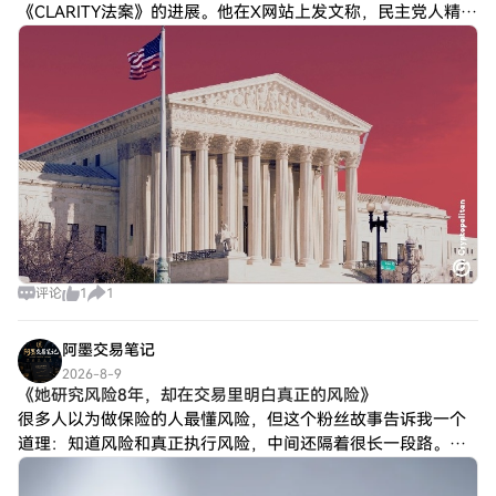
《CLARITY法案》的进展。他在X网站上发文称，民主党人精心
策划，在8月休会前对该法案进行一次程序性投票，并采取了全
面封锁措施。 他声称：“查克·舒
评论
1
1
阿墨交易笔记
2026-8-9
《她研究风险8年，却在交易里明白真正的风险》
很多人以为做保险的人最懂风险，但这个粉丝故事告诉我一个
道理：知道风险和真正执行风险，中间还隔着很长一段路。今
天分享一位粉丝投稿，她35岁，是一名保险顾问，从帮别人规
划人生保障，到后来开始学习投资，慢慢