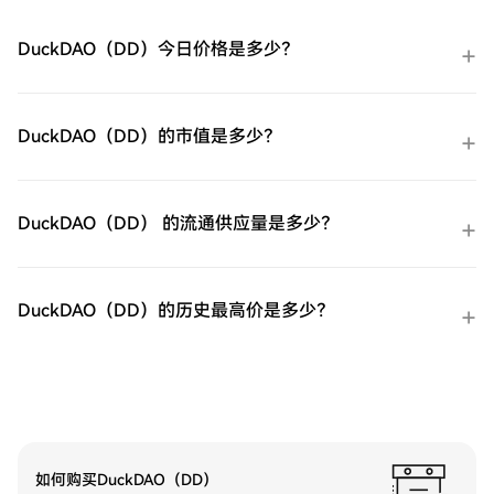
用您HTX账户余额中的资金进行无缝交易。
第三方购买：探索诸如Google Pay或Apple
DuckDAO（DD）今日价格是多少？
Pay等流行支付方法以增加便利性。C2C购
买：在HTX平台上直接与其他用户交易。
HTX场外交易台（OTC）购买：为大量交易
者提供个性化服务和竞争性汇率。第三步：
DuckDAO（DD）的市值是多少？
存储您的ProShares 两倍做多短期 VIX 期货
ETF（UVXY）购买完您的ProShares 两倍做
多短期 VIX 期货ETF（UVXY）后，将其存储
在您的HTX账户钱包中。您也可以通过区块
DuckDAO（DD） 的流通供应量是多少？
链转账将其发送到其他地方或者用于交易其
他加密货币。第四步：交易ProShares 两倍
做多短期 VIX 期货ETF（UVXY）在HTX的现
货市场轻松交易ProShares 两倍做多短期 VIX
DuckDAO（DD）的历史最高价是多少？
期货ETF（UVXY)。访问您的账户，选择您的
交易对，执行您的交易，并实时监控。HTX
为初学者和经验丰富的交易者提供了友好的
用户体验。
如何购买DuckDAO（DD）