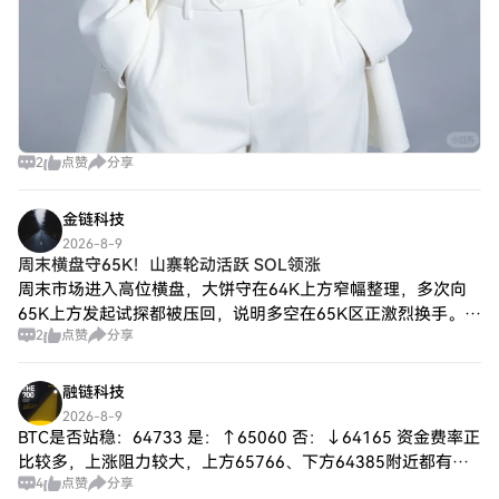
2
点赞
分享
金链科技
2026-8-9
周末横盘守65K！山寨轮动活跃 SOL领涨
周末市场进入高位横盘，大饼守在64K上方窄幅整理，多次向
65K上方发起试探都被压回，说明多空在65K区正激烈换手。
2
点赞
分享
BTC 现报 64814，24小时微跌0.29%，日内高点摸到65192，
最低647
融链科技
2026-8-9
BTC是否站稳：64733 是：↑65060 否：↓64165 资金费率正
比较多，上涨阻力较大，上方65766、下方64385附近都有流
4
点赞
分享
动性，应该会先向下猎杀多头后，再向上清扫空头 ETH是否站