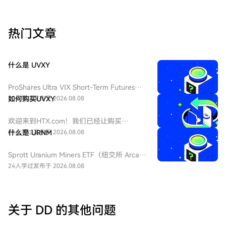
热门文章
什么是 UVXY
ProShares Ultra VIX Short-Term Futures
ETF（纽交所 Arca 代码：UVXY），中文：
20人学过
如何购买UVXY
发布于 2026.08.08
ProShares 两倍做多短期 VIX 期货ETF，该
ETF 为每日 2 倍杠杆做多 VIX 短期期货产
欢迎来到HTX.com！我们已经让购买
品，挂钩标普 500 短期波动率期货指数，该
ProShares 两倍做多短期 VIX 期货
21人学过
什么是 URNM
发布于 2026.08.08
基金通常用于在美股市场波动加剧或恐慌情
ETF（UVXY）变得简单而便捷。跟随我们的
绪上升时进行短期对冲或投机。由于其杠杆
逐步指南，放心开始您的加密货币之旅。第
Sprott Uranium Miners ETF（纽交所 Arca
特性和期货展期成本，它不适合长期持有。
一步：创建您的HTX账户使用您的电子邮
代码：URNM），中文：无（bn无），传统
24人学过
发布于 2026.08.08
件、手机号码注册一个免费账户在HTX上。
券商叫：全球铀矿开采指数ETF，该 ETF 是
体验无忧的注册过程并解锁所有平台功能。
一款追踪北岸斯普罗特铀矿开采指数的交易
立即注册第二步：前往买币页面，选择您的
所交易基金，投资全球铀勘探、开采、实物
支付方式信用卡/借记卡购买：使用您的Visa
铀持有企业，受益全球清洁能源转型与核电
关于 DD 的其他问题
或Mastercard即时购买ProShares 两倍做多
需求增长，是美股稀缺铀矿赛道投资工具。
短期 VIX 期货ETF（UVXY）。余额购买：使