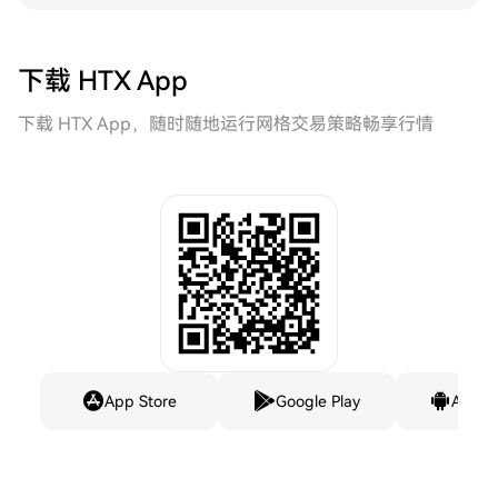
下载 HTX App
下载 HTX App，随时随地运行网格交易策略畅享行情
App Store
Google Play
Andro