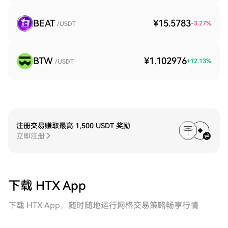
BEAT
¥15.5783
-3.27
%
/USDT
BTW
¥1.102976
+
12.13
%
/USDT
注册交易赚取最高 1,500 USDT 奖励
立即注册
下载 HTX App
下载 HTX App，随时随地运行网格交易策略畅享行情