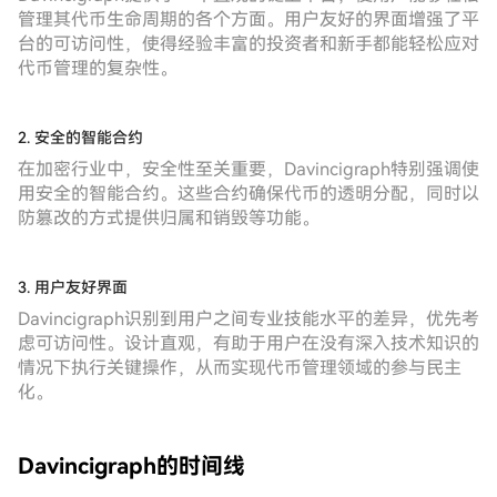
管理其代币生命周期的各个方面。用户友好的界面增强了平
台的可访问性，使得经验丰富的投资者和新手都能轻松应对
代币管理的复杂性。
2. 安全的智能合约
在加密行业中，安全性至关重要，Davincigraph特别强调使
用安全的智能合约。这些合约确保代币的透明分配，同时以
防篡改的方式提供归属和销毁等功能。
3. 用户友好界面
Davincigraph识别到用户之间专业技能水平的差异，优先考
虑可访问性。设计直观，有助于用户在没有深入技术知识的
情况下执行关键操作，从而实现代币管理领域的参与民主
化。
Davincigraph的时间线