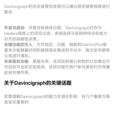
Davincigraph的历史背景和发展可以通过其关键里程碑进行
概述：
开发与启动
：尽管没有具体日期，Davincigraph已作为
Hedera网络上的项目出现，表明选择与其独特特点和能力
对齐的战略性决策。
关键功能的引入
：代币锁定、归属、销毁和DaVinciPics等
基本功能随着时间的推移逐步集成到平台中，每次发布都有
公告进行通知。
未来规划功能
：展望未来，该项目有雄心勃勃的计划推出代
币启动平台和空投系统，这将对提升用户参与度和代币传播
起到关键作用。
关于Davincigraph的关键话题
若要理解Davincigraph的能力及潜在影响，有几个重要方面
是至关重要的：