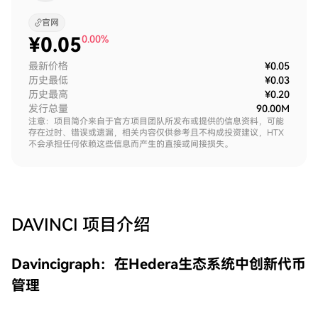
官网
¥
0.05
0.00%
最新价格
¥0.05
历史最低
¥0.03
历史最高
¥0.20
发行总量
90.00M
注意：项目简介来自于官方项目团队所发布或提供的信息资料，可能
存在过时、错误或遗漏，相关内容仅供参考且不构成投资建议，HTX
不会承担任何依赖这些信息而产生的直接或间接损失。
DAVINCI
项目介绍
Davincigraph：在Hedera生态系统中创新代币
管理