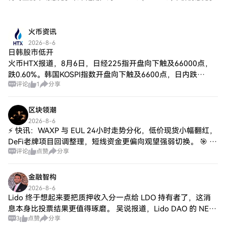
火币资讯
2026-8-6
日韩股市低开
火币HTX报道，8月6日，日经225指开盘向下触及66000点，
跌0.60%。韩国KOSPI指数开盘向下触及6600点，日内跌
评论
1
分享
1.81%。SK海力士跌近5%，三星电子跌2%。(金十)
区块领潮
2026-8-6
⚡ 快讯：WAXP 与 EUL 24小时走势分化，低价现货小幅翻红，
DeFi老牌项目回调整理，短线资金更偏向观望强弱切换。 🎯 核
评论
点赞
分享
心看点： 1. WAXP 现报 $0.0038 USDT，24h +0
金融智构
2026-8-6
Lido 终于想起来要把质押收入分一点给 LDO 持有者了，这消
息本身比投票结果更值得琢磨。 吴说报道，Lido DAO 的 NEST
3
点赞
分享
自动回购机制链上投票已在 8 月 5 日启动，主投票阶段到 8