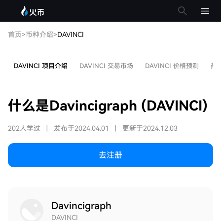
首页
>
币种介绍
>
DAVINCI
DAVINCI 项目介绍
DAVINCI 交易市场
DAVINCI 价格预测
热
什么是Davincigraph (DAVINCI)
202人学过
|
发布于2024.04.01
|
更新于2024.12.03
去注册
Davincigraph
DAVINCI