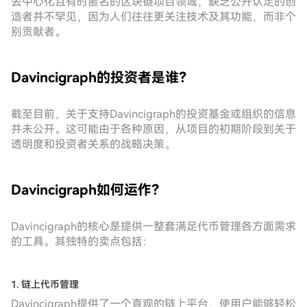
去中心化且有时匿名的区块链项目领域，缺乏公开认定的创
造者并不罕见，因为人们往往更关注技术及其功能，而非个
别贡献者。
Davincigraph的投资者是谁？
截至目前，关于支持Davincigraph的投资基金或组织的信息
并未公开。这可能由于各种原因，从项目的初期阶段到关于
透明度和投资者关系的战略决策。
Davincigraph如何运作？
Davincigraph的核心是提供一整套满足代币管理各方面需求
的工具。其独特的卖点包括：
1. 链上代币管理
Davincigraph提供了一个直观的链上平台，使用户能够轻松