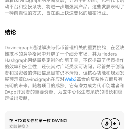
随着Davincigraph的不断发展，计划中的功能，包括代币启
动平台和空投系统，将进一步增强其产品。这些发展表明了
一种前瞻性的方式，旨在跟上快速变化的加密行业。
结论
Davincigraph通过解决与代币管理相关的重要挑战，在区块
链技术的竞争格局中开辟了一个细分市场。其为Hedera
Hashgraph网络量身定制的创新工具，不仅提高了代币操作
的效率和安全性，还使其对广泛受众可访问。尽管关于创造
者和投资者的详细信息目前仍不清晰，但核心功能和规划发
展预示着Davincigraph在应对
Web3
革命的复杂性方面具有
光明的未来。随着项目的成熟，它有潜力成为代币创建者和
DApp开发者的重要资源，为去中心化生态系统的增长和稳
定做出贡献。
在 HTX购买你的第一枚 DAVINCI
立即兑换