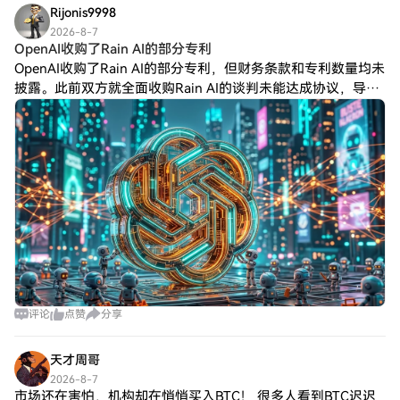
Rijonis9998
2026-8-7
OpenAI收购了Rain AI的部分专利
OpenAI收购了Rain AI的部分专利，但财务条款和专利数量均未
披露。此前双方就全面收购Rain AI的谈判未能达成协议，导致
Rain AI濒临倒闭。Rain AI致力于开发用于人工智能工作负载的
评论
点赞
分享
天才周哥
2026-8-7
市场还在害怕，机构却在悄悄买入BTC！ 很多人看到BTC迟迟