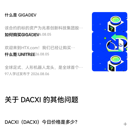
什么是 GIGADEV
该合约的标的资产为兆易创新科技集团股份
有限公司 - H股（HKEX：3986）。兆易创新
130人学过
如何购买GIGADEV
发布于 2026.08.05
科技集团股份有限公司是一家主要从事集成
电路的设计和研发的中国公司。
欢迎来到HTX.com！我们已经让购买
GIGADEC（GIGADEV）变得简单而便捷。跟
97人学过
什么是 UNITREE
发布于 2026.08.05
随我们的逐步指南，放心开始您的加密货币
之旅。第一步：创建您的HTX账户使用您的
全球足式、人形机器人龙头，是全球首个大
电子邮件、手机号码注册一个免费账户在
规模商业化零售高性能四足机器人的企业。
97人学过
发布于 2026.08.06
HTX上。体验无忧的注册过程并解锁所有平
UNITREE 尚未正式上市（未 IPO），本合约
台功能。立即注册第二步：前往买币页面，
旨在对其股票进行市场化估值与价格发现。
选择您的支付方式信用卡/借记卡购买：使用
您的Visa或Mastercard即时购买
关于 DACXI 的其他问题
GIGADEC（GIGADEV）。余额购买：使用您
HTX账户余额中的资金进行无缝交易。第三
方购买：探索诸如Google Pay或Apple Pay
等流行支付方法以增加便利性。C2C购买：
DACXI（DACXI）今日价格是多少？
在HTX平台上直接与其他用户交易。HTX场
外交易台（OTC）购买：为大量交易者提供