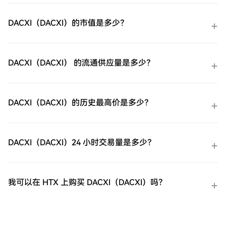
个性化服务和竞争性汇率。第三步：存储您
的GIGADEC（GIGADEV）购买完您的
DACXI（DACXI）的市值是多少？
GIGADEC（GIGADEV）后，将其存储在您的
HTX账户钱包中。您也可以通过区块链转账
将其发送到其他地方或者用于交易其他加密
货币。第四步：交易GIGADEC（GIGADEV）
DACXI（DACXI） 的流通供应量是多少？
在HTX的现货市场轻松交易
GIGADEC（GIGADEV)。访问您的账户，选
择您的交易对，执行您的交易，并实时监
控。HTX为初学者和经验丰富的交易者提供
DACXI（DACXI）的历史最高价是多少？
了友好的用户体验。
DACXI（DACXI）24 小时交易量是多少？
我可以在 HTX 上购买 DACXI（DACXI）吗？