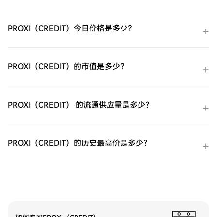
短期 VIX 期货ETF（UVXY）。余额购买：使
用您HTX账户余额中的资金进行无缝交易。
第三方购买：探索诸如Google Pay或Apple
PROXI（CREDIT）今日价格是多少？
Pay等流行支付方法以增加便利性。C2C购
买：在HTX平台上直接与其他用户交易。
HTX场外交易台（OTC）购买：为大量交易
者提供个性化服务和竞争性汇率。第三步：
PROXI（CREDIT）的市值是多少？
存储您的ProShares 两倍做多短期 VIX 期货
ETF（UVXY）购买完您的ProShares 两倍做
多短期 VIX 期货ETF（UVXY）后，将其存储
在您的HTX账户钱包中。您也可以通过区块
PROXI（CREDIT） 的流通供应量是多少？
链转账将其发送到其他地方或者用于交易其
他加密货币。第四步：交易ProShares 两倍
做多短期 VIX 期货ETF（UVXY）在HTX的现
货市场轻松交易ProShares 两倍做多短期 VIX
PROXI（CREDIT）的历史最高价是多少？
期货ETF（UVXY)。访问您的账户，选择您的
交易对，执行您的交易，并实时监控。HTX
为初学者和经验丰富的交易者提供了友好的
用户体验。