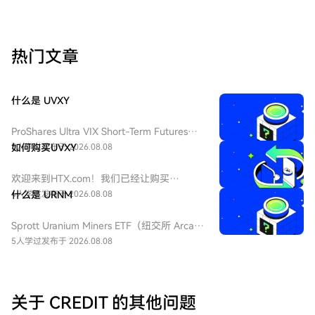
热门文章
什么是 UVXY
ProShares Ultra VIX Short-Term Futures
ETF（纽交所 Arca 代码：UVXY），中文：
5人学过
如何购买UVXY
发布于 2026.08.08
ProShares 两倍做多短期 VIX 期货ETF，该
ETF 为每日 2 倍杠杆做多 VIX 短期期货产
欢迎来到HTX.com！我们已经让购买
品，挂钩标普 500 短期波动率期货指数，该
ProShares 两倍做多短期 VIX 期货
4人学过
什么是 URNM
发布于 2026.08.08
基金通常用于在美股市场波动加剧或恐慌情
ETF（UVXY）变得简单而便捷。跟随我们的
绪上升时进行短期对冲或投机。由于其杠杆
逐步指南，放心开始您的加密货币之旅。第
Sprott Uranium Miners ETF（纽交所 Arca
特性和期货展期成本，它不适合长期持有。
一步：创建您的HTX账户使用您的电子邮
代码：URNM），中文：无（bn无），传统
5人学过
发布于 2026.08.08
件、手机号码注册一个免费账户在HTX上。
券商叫：全球铀矿开采指数ETF，该 ETF 是
体验无忧的注册过程并解锁所有平台功能。
一款追踪北岸斯普罗特铀矿开采指数的交易
立即注册第二步：前往买币页面，选择您的
所交易基金，投资全球铀勘探、开采、实物
支付方式信用卡/借记卡购买：使用您的Visa
铀持有企业，受益全球清洁能源转型与核电
关于 CREDIT 的其他问题
或Mastercard即时购买ProShares 两倍做多
需求增长，是美股稀缺铀矿赛道投资工具。