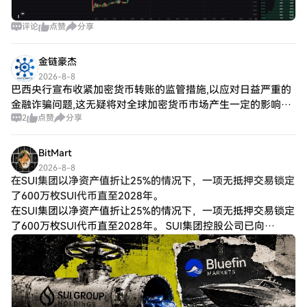
评论
点赞
分享
金链豪杰
2026-8-8
巴西央行宣布收紧加密货币转账的监管措施,以应对日益严重的
金融诈骗问题,这无疑将对全球加密货币市场产生一定的影响。
2
点赞
分享
该新规将在2024年生效,针对超过1万美元的转账进行延迟处理,
这一措施旨在提高透明度和安
BitMart
2026-8-8
在SUI集团以净资产值折让25%的情况下，一项无抵押交易锁定
了600万枚SUI代币直至2028年。
在SUI集团以净资产值折让25%的情况下，一项无抵押交易锁定
了600万枚SUI代币直至2028年。 SUI集团控股公司已向
Bluefin Markets借出600万枚SUI代币，并签署了一项无抵押协
议