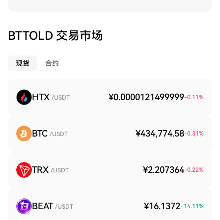
BTTOLD 交易市场
现货
合约
HTX
¥0.0000121499999
-0.11
%
/USDT
BTC
¥434,774.58
-0.31
%
/USDT
TRX
¥2.207364
-0.22
%
/USDT
BEAT
¥16.1372
+
14.11
%
/USDT