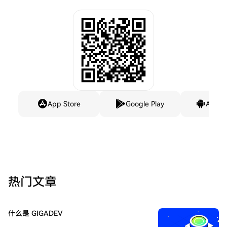
App Store
Google Play
Andro
热门文章
什么是 GIGADEV