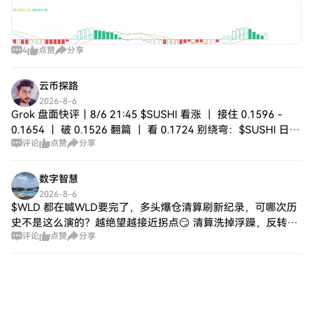
4
点赞
分享
云币探路
2026-8-6
Grok 盘面快评｜8/6 21:45 $SUSHI 看涨 ｜ 接住 0.1596 -
0.1654 ｜ 破 0.1526 翻篇 ｜ 看 0.1724 别绕弯：$SUSHI 日内
评论
点赞
分享
至数日的盘面站在多头这
数字智慧
2026-8-6
$WLD 都在喊WLD要完了，多头爆仓清算刷新纪录，可哪次历
史不是这么演的？越绝望越接近拐点😏 清算洗掉浮躁，反转才
评论
点赞
分享
有空间。资金已经悄悄布局，车门要关了，犹豫的只能目送更
高价。技术面阻力就在那，突破就