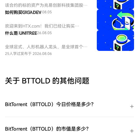
该合约的标的资产为兆易创新科技集团股份
有限公司 - H股（HKEX：3986）。兆易创新
86人学过
如何购买GIGADEV
发布于 2026.08.05
科技集团股份有限公司是一家主要从事集成
电路的设计和研发的中国公司。
欢迎来到HTX.com！我们已经让购买
GIGADEC（GIGADEV）变得简单而便捷。跟
89人学过
什么是 UNITREE
发布于 2026.08.05
随我们的逐步指南，放心开始您的加密货币
之旅。第一步：创建您的HTX账户使用您的
全球足式、人形机器人龙头，是全球首个大
电子邮件、手机号码注册一个免费账户在
规模商业化零售高性能四足机器人的企业。
25人学过
发布于 2026.08.06
HTX上。体验无忧的注册过程并解锁所有平
UNITREE 尚未正式上市（未 IPO），本合约
台功能。立即注册第二步：前往买币页面，
旨在对其股票进行市场化估值与价格发现。
选择您的支付方式信用卡/借记卡购买：使用
您的Visa或Mastercard即时购买
关于 BTTOLD 的其他问题
GIGADEC（GIGADEV）。余额购买：使用您
HTX账户余额中的资金进行无缝交易。第三
方购买：探索诸如Google Pay或Apple Pay
等流行支付方法以增加便利性。C2C购买：
BitTorrent（BTTOLD）今日价格是多少？
在HTX平台上直接与其他用户交易。HTX场
外交易台（OTC）购买：为大量交易者提供
个性化服务和竞争性汇率。第三步：存储您
的GIGADEC（GIGADEV）购买完您的
BitTorrent（BTTOLD）的市值是多少？
GIGADEC（GIGADEV）后，将其存储在您的
HTX账户钱包中。您也可以通过区块链转账