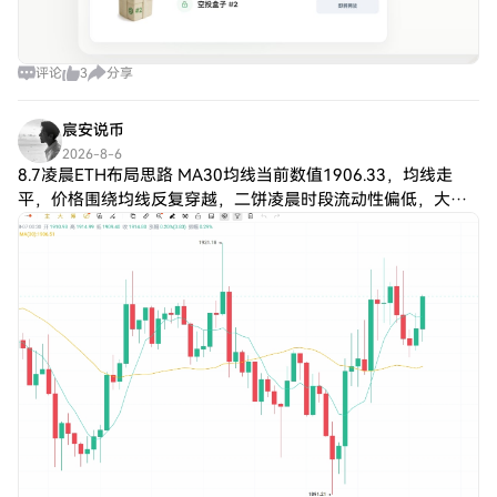
评论
3
分享
宸安说币
2026-8-6
8.7凌晨ETH布局思路 MA30均线当前数值1906.33，均线走
平，价格围绕均线反复穿越，二饼凌晨时段流动性偏低，大概
率延续震荡格局，难出大级别破位。 哆单 入场：回踩1890附
近清仓哆 止损：1