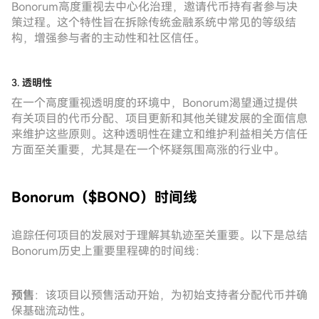
Bonorum高度重视去中心化治理，邀请代币持有者参与决
策过程。这个特性旨在拆除传统金融系统中常见的等级结
构，增强参与者的主动性和社区信任。
3.
透明性
在一个高度重视透明度的环境中，Bonorum渴望通过提供
有关项目的代币分配、项目更新和其他关键发展的全面信息
来维护这些原则。这种透明性在建立和维护利益相关方信任
方面至关重要，尤其是在一个怀疑氛围高涨的行业中。
Bonorum（$BONO）时间线
追踪任何项目的发展对于理解其轨迹至关重要。以下是总结
Bonorum历史上重要里程碑的时间线：
预售
：该项目以预售活动开始，为初始支持者分配代币并确
保基础流动性。