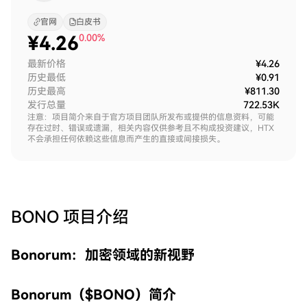
官网
白皮书
¥
4.26
0.00%
最新价格
¥4.26
历史最低
¥0.91
历史最高
¥811.30
发行总量
722.53K
注意：项目简介来自于官方项目团队所发布或提供的信息资料，可能
存在过时、错误或遗漏，相关内容仅供参考且不构成投资建议，HTX
不会承担任何依赖这些信息而产生的直接或间接损失。
BONO
项目介绍
Bonorum：加密领域的新视野
Bonorum（$BONO）简介