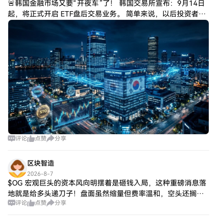
🚨韩国金融市场又要“开夜车”了！ 韩国交易所宣布：9月14日
起，将正式开启 ETF盘后交易业务。 简单来说，以后投资者买
卖ETF，不一定只能等白天市场开门，交易时间被进一步拉长
了。⏰ 为什么韩国突然加
评论
点赞
分享
区块智造
2026-8-7
$OG 宏观巨头的资本风向明摆着是砸钱入局，这种重磅消息落
地就是给多头递刀子！盘面虽然缩量但费率温和，空头还搁那
评论
点赞
分享
死扛高多空比，纯粹是送上门给主力当燃料的活靶子。消息市
买的就是预期，等砸盘的死在黎明前。