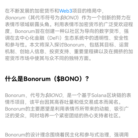
在不断发展的加密货币和
Web3
项目的格局中，
Bonorum
（其代币符号为
$BONO
）作为一个创新的努力在
表情币领域崭露头角。利用表情币加密货币的广泛受欢迎程
度，Bonorum旨在创建一种以社区为导向的数字货币，强
调在去中心化金融（DeFi）生态系统中的透明性、安全性
和参与性。本文将深入探讨Bonorum，包括其目标、运营
机制、创始人信息、投资支持、重要里程碑以及在拥挤的加
密货币市场中使其与众不同的独特方面。
什么是Bonorum（$BONO）？
Bonorum，代号为
$BONO
，是一个基于Solana区块链的表
情币项目，该平台因其高吞吐量和低交易成本而闻名。
Bonorum的主要愿望是利用表情币所带来的动能，吸引广
泛的受众，同时培养一个紧密团结的热心支持者社区。
Bonorum的设计理念围绕着民主化和参与式治理，强调用