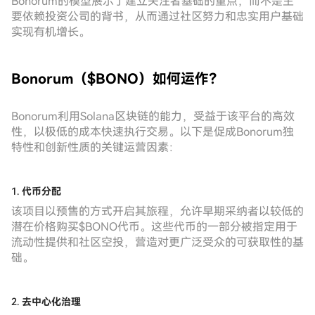
Bonorum的模型展示了建立关注者基础的重点，而不是主
要依赖投资公司的背书，从而通过社区努力和忠实用户基础
实现有机增长。
Bonorum（$BONO）如何运作？
Bonorum利用Solana区块链的能力，受益于该平台的高效
性，以极低的成本快速执行交易。以下是促成Bonorum独
特性和创新性质的关键运营因素：
1.
代币分配
该项目以预售的方式开启其旅程，允许早期采纳者以较低的
潜在价格购买$BONO代币。这些代币的一部分被指定用于
流动性提供和社区空投，营造对更广泛受众的可获取性的基
础。
2.
去中心化治理