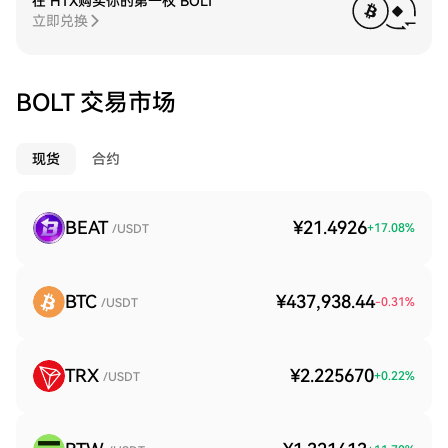
在 HTX购买你的第一枚 BOLT
立即兑换
BOLT 交易市场
现货
合约
BEAT
¥21.4926
+
17.08
%
/USDT
BTC
¥437,938.44
-0.31
%
/USDT
TRX
¥2.225670
+
0.22
%
/USDT