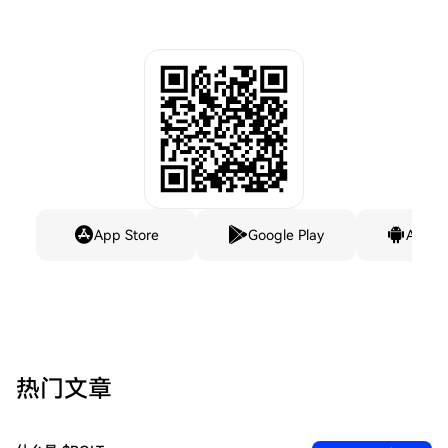
App Store
Google Play
Andro
热门文章