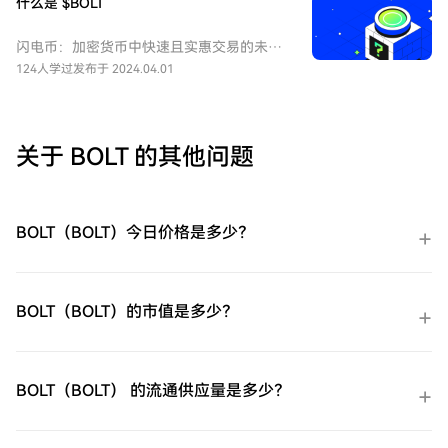
什么是 $BOLT
闪电币：加密货币中快速且实惠交易的未来
介绍 在快速发展的加密货币领域，闪电币
124人学过
发布于 2024.04.01
（$BOLT）作为一种去中心化数字货币应运
而生，具有雄心勃勃的愿景。闪电币旨在促
进快速、安全和低成本的交易，通过消除中
介的需求并支持高效的点对点交换，来颠覆
关于 BOLT 的其他问题
传统货币体系。本文将深入探讨闪电币的本
质、其基础哲学以及使其成为加密行业值得
关注竞争者的原因。 什么是闪电币
（$BOLT）？ 闪电币是一个社区拥有的去中
BOLT（BOLT）今日价格是多少？
心化金融（DeFi）项目，建立在创新的
zkSync时代生态系统之上。它定位为一枚模
因币，向吸引了众多加密爱好者的文化现象
致敬。然而，超越表面的吸引力，闪电币旨
BOLT（BOLT）的市值是多少？
在实现更多：它希望建立一个强大的模因爱
好者和DeFi支持者社区，同时提供无与伦比
的交易便捷性。 闪电币的主要目标是利用
zkSync的先进能力，确保不仅交易速度快，
BOLT（BOLT） 的流通供应量是多少？
而且手续费极低。通过这样做，闪电币希冀
能够实现加密货币的普及，让任何有网络接
入的人都能参与，而无需面临与传统金融网