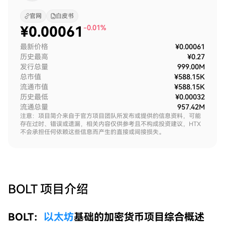
官网
白皮书
¥
0.00061
-0.01%
最新价格
¥0.00061
历史最高
¥0.27
发行总量
999.00M
总市值
¥588.15K
流通市值
¥588.15K
历史最低
¥0.00032
流通总量
957.42M
注意：项目简介来自于官方项目团队所发布或提供的信息资料，可能
存在过时、错误或遗漏，相关内容仅供参考且不构成投资建议，HTX
不会承担任何依赖这些信息而产生的直接或间接损失。
BOLT
项目介绍
BOLT：
以太坊
基础的加密货币项目综合概述