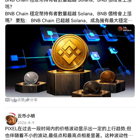
BNB Chain 穩定幣持有者數量超越 Solana，BNB 價格會上漲
可及性。 闪电币的一大亮点是其对社区参与
嗎？
的承诺。超过80%的代币被分发回社区，从
BNB Chain 穩定幣持有者數量超越 Solana，BNB 價格會上漲
而加强了一个用户可以影响项目发展的民主
嗎？ 要點： BNB Chain 已超越 Solana，成為擁有最大穩定幣
模型。这确保参与者不仅仅是用户，而是闪
持有者基礎的區塊鏈，持有地址數量達到 7,930 萬
电币成功的股东，促进参与感和归属感。 除
了其创新的治理结构和技术优势外，闪电币
还培养了充满活力的社区精神。通过吸引模
因文化，它吸引了众多参与者，他们不仅寻
求经济利益，还希望参与一个志同道合的社
区。 闪电币的发展历程（$BOLT） 虽然闪电
币历史上的具体里程碑尚未明确——反映出
其初生和社区驱动的特性——但可以提及一
些关键时刻： 创立：具体的创立细节尚未公
开，但该项目是在zkSync时代生态系统中出
现的。 DAO治理：该项目的DAO治理模型已
实施，允许社区积极参与决策过程。 与
3
点赞
分享
zkSync时代生态系统的整合：在zkSync生态
系统内的建设使闪电币能够提供闪电般的交
云币小明
易能力和有竞争力的低费用。 闪电币的关键
特点（$BOLT） 闪电币包含几个核心特征，
2026-8-9
PIXEL在过去一段时间内的价格波动显示出一定的上行趋势,但
使其在拥挤的加密货币市场中脱颖而出： 社
区拥有：闪电币通过DAO由用户治理，确保
也伴随着不小的波动,最低点和最高点相差显著。这种波动性为