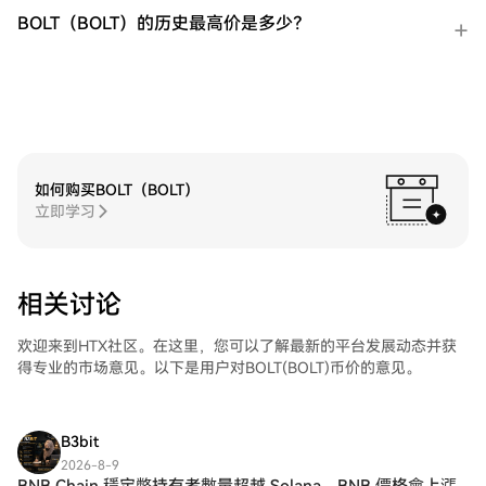
络相关的经济障碍。 闪电币的创始人是谁
BOLT（BOLT）的历史最高价是多少？
（$BOLT）？ 闪电币的起源笼罩在匿名之
中，因为没有特定的个人或开发者团队与其
创建公开相关。相反，该项目以其社区驱动
的精神为特征，由去中心化自治组织
（DAO）治理。这种治理模式确保项目的方
向由用户决定，使他们能够对影响项目未来
的决策发表意见。这种协作方式在加密货币
如何购买BOLT（BOLT）
领域越来越受欢迎，反映出向以社区为中心
立即学习
的项目开发的转变。 闪电币的投资者是谁
（$BOLT）？ 截至目前，关于具体投资基金
或支持闪电币的组织的细节尚未公开。该项
目对社区拥有和治理的承诺意味着其资金可
相关讨论
能来自草根参与，而非传统风险投资。这样
的自我维持方式与加密货币运动的更广泛精
神相一致，通常优先考虑去中心化和用户赋
欢迎来到HTX社区。在这里，您可以了解最新的平台发展动态并获
权，而非集中化的财政支持。 闪电币是如何
得专业的市场意见。以下是用户对BOLT(BOLT)币价的意见。
运作的（$BOLT）？ 闪电币独特提案的核心
是其建立在zkSync时代生态系统之上，利用
零知识汇聚技术实现快速交易处理。这种开
B3bit
创性的方法不仅提升了交易速度，还大幅降
2026-8-9
低了费用，使加密货币对更广泛的受众更具