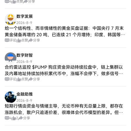
集体决策和问责制。 快速交易：利用zkSync
4
点赞
分享
进出场交易提供了机会,但同时也带来了风险。 买入建议 鉴于
技术，闪电币促进快速交易，以满足动态数
近期市场预期的变化和PIX
字经济的需求。 低费用：闪电币的财务结构
数字发展
将交易费用减少到最低，促进包容性和可达
2026-8-9
性。 去中心化治理：以DAO为中心的方法使
给一个结构性、而非情绪性的黄金买盘证据：中国央行 7 月末
用户能够塑造项目的未来，增强了用户的所
黄金储备再增约 20 吨，已连续 21 个月增持；印度、韩国等新
有权感和参与感。 文化相关性：通过拥抱模
评论
点赞
分享
兴市场央行同期也在补库。央行买金不看日内涨跌，是几年维
因文化，闪电币与渴望参与轻松而积极社区
度的去美元化配置——这类
的用户群体建立了联系，致力于加密货币的
发展。 结论 随着加密货币不断渗透到生活的
数字财智
方方面面，闪电币在这个变革性领域中作为
2026-8-9
一个有前途的参与者而崭露头角。基于社区
合约雷达监控 $PUMP 狗庄资金异动持续拉盘中，链上集群以
治理和尖端技术，闪电币为寻求快速、安全
及内幕地址持续加持积累代币中，涨幅不会停下，做多信号！
和实惠交易的用户提供了吸引人的提议。通
评论
点赞
分享
$1000CAT 持续暴跌下挫中，拉高就是出货套人！链上异动狗
过关注民主化和社区参与，闪电币不仅追求
庄集群昨晚已经分发好代
经济成功，还努力通过邀请全球数字世界的
金融助推
参与来丰富加密生态系统。随着项目的发
展，观察这些基础原则如何影响其轨迹并培
2026-8-9
短期行情由资金与情绪主导，无论币种有无总量上限，都存在
养一个致力于其成功的繁荣社区将是非常有
趣的。
涨跌机会，散户只追逐价差，很难体会代币模型的差异。但时
4
2
分享
间会抹平题材炒作带来的短期涨幅，通胀带来的压力日积月
累。ETH、SOL、DOGE这类无总量硬