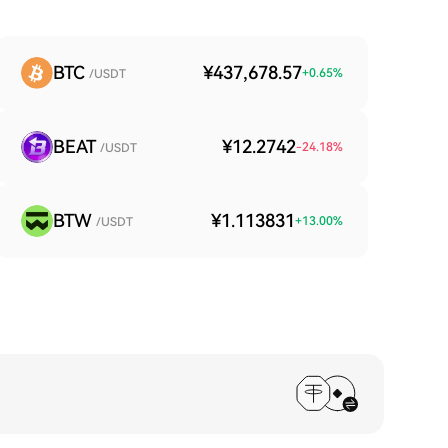
BTC
¥437,678.57
+
0.65
%
/USDT
BEAT
¥12.2742
-24.18
%
/USDT
BTW
¥1.113831
+
13.00
%
/USDT