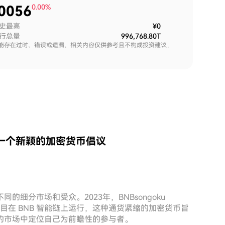
0056
0.00%
史最高
¥0
行总量
996,768.80T
能存在过时、错误或遗漏，相关内容仅供参考且不构成投资建议，
KU)：一个新颖的加密货币倡议
细分市场和受众。2023年，BNBsongoku
该项目在 BNB 智能链上运行，这种通货紧缩的加密货币旨
的市场中定位自己为前瞻性的参与者。