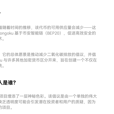
？
这意味着随着时间的推移，该代币的可用供应量会减少——这
ngoku 基于币安智能链（BEP20），促进高效安全的
术。
缩机制。它的总体愿景是推动减少二氧化碳排放的倡议，并倡
oku 与许多其他加密货币区分开来，旨在创建一个不仅在
统。
创始人是谁？
，为该项目增添了一层神秘色彩。该倡议是由一个单独的伟大
缺乏透明度可能会引发潜在投资者和用户的质疑，因为
的项目。