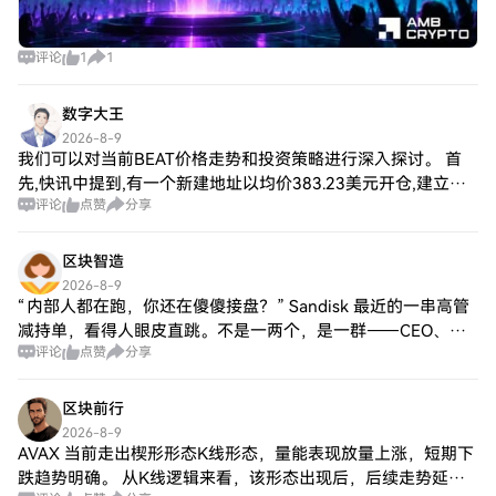
评论
1
1
数字大王
2026-8-9
我们可以对当前BEAT价格走势和投资策略进行深入探讨。 首
先,快讯中提到,有一个新建地址以均价383.23美元开仓,建立了
评论
点赞
分享
10,962.78枚XMR的多单,仓位价值约418万美元。通过4倍杠杆
的方式,
区块智造
2026-8-9
“内部人都在跑，你还在傻傻接盘？” Sandisk 最近的一串高管
减持单，看得人眼皮直跳。不是一两个，是一群——CEO、
评论
点赞
分享
CTO、董事、CFO，齐刷刷动手了。 硬数据砸过来 根据 X 上马
科斯·米利亚的
区块前行
2026-8-9
AVAX 当前走出楔形形态K线形态，量能表现放量上涨，短期下
跌趋势明确。 从K线逻辑来看，该形态出现后，后续走势延续