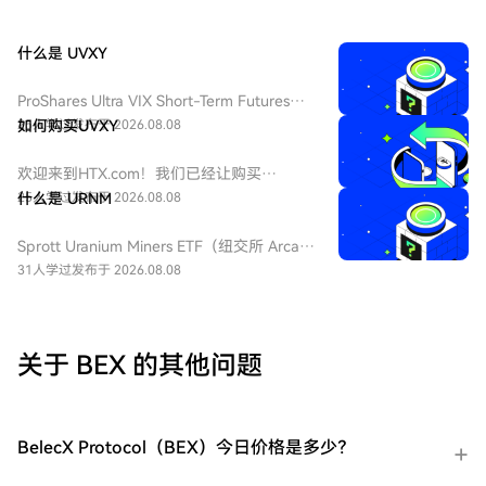
什么是 UVXY
ProShares Ultra VIX Short-Term Futures
ETF（纽交所 Arca 代码：UVXY），中文：
25人学过
如何购买UVXY
发布于 2026.08.08
ProShares 两倍做多短期 VIX 期货ETF，该
ETF 为每日 2 倍杠杆做多 VIX 短期期货产
欢迎来到HTX.com！我们已经让购买
品，挂钩标普 500 短期波动率期货指数，该
ProShares 两倍做多短期 VIX 期货
25人学过
什么是 URNM
发布于 2026.08.08
基金通常用于在美股市场波动加剧或恐慌情
ETF（UVXY）变得简单而便捷。跟随我们的
绪上升时进行短期对冲或投机。由于其杠杆
逐步指南，放心开始您的加密货币之旅。第
Sprott Uranium Miners ETF（纽交所 Arca
特性和期货展期成本，它不适合长期持有。
一步：创建您的HTX账户使用您的电子邮
代码：URNM），中文：无（bn无），传统
31人学过
发布于 2026.08.08
件、手机号码注册一个免费账户在HTX上。
券商叫：全球铀矿开采指数ETF，该 ETF 是
体验无忧的注册过程并解锁所有平台功能。
一款追踪北岸斯普罗特铀矿开采指数的交易
立即注册第二步：前往买币页面，选择您的
所交易基金，投资全球铀勘探、开采、实物
支付方式信用卡/借记卡购买：使用您的Visa
铀持有企业，受益全球清洁能源转型与核电
关于 BEX 的其他问题
或Mastercard即时购买ProShares 两倍做多
需求增长，是美股稀缺铀矿赛道投资工具。
短期 VIX 期货ETF（UVXY）。余额购买：使
用您HTX账户余额中的资金进行无缝交易。
第三方购买：探索诸如Google Pay或Apple
BelecX Protocol（BEX）今日价格是多少？
Pay等流行支付方法以增加便利性。C2C购
买：在HTX平台上直接与其他用户交易。