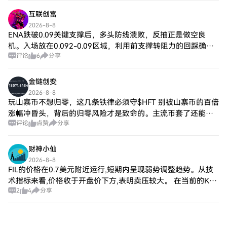
能增强；E
互联创富
2026-8-8
ENA跌破0.09关键支撑后，多头防线溃败，反抽正是做空良
机。入场放在0.092-0.09区域，利用前支撑转阻力的回踩确
评论
6
分享
认；0.09原本是多次防守的心理关口，破位后变为强压，在此
挂空盈亏比极佳。止损设
金链创变
2026-8-8
玩山寨币不想归零，这几条铁律必须守$HFT 别被山寨币的百倍
涨幅冲昏头，背后的归零风险才是致命的。主流币套了还能等
评论
点赞
分享
周期回暖，山寨币踩错一次，大概率彻底翻不了身。想玩山寨
币还能保住本金，这几条核心铁律必
财神小仙
2026-8-8
FIL的价格在0.7美元附近运行,短期内呈现弱势调整趋势。从技
术指标来看,价格收于开盘价下方,表明卖压较大。 在当前的K线
2
4
分享
形态中,我们可以看到股价在0.67至0.70的区间震荡整理,未形成
明确的上涨趋