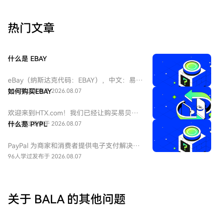
热门文章
什么是 EBAY
eBay（纳斯达克代码：EBAY），中文：易
贝，eBay是全球领先的电子商务巨头，成立
96人学过
如何购买EBAY
发布于 2026.08.07
于1995年，总部位于加州圣何塞。作为在线
拍卖和零售购物的先驱，它连接全球数亿买
欢迎来到HTX.com！我们已经让购买易贝
家和卖家。公司业务涵盖C2C和B2C领域，是
（EBAY）变得简单而便捷。跟随我们的逐步
73人学过
什么是 PYPL
发布于 2026.08.07
美国股票市场中极具代表性的互联网平台
指南，放心开始您的加密货币之旅。第一
股。
步：创建您的HTX账户使用您的电子邮件、
PayPal 为商家和消费者提供电子支付解决方
手机号码注册一个免费账户在HTX上。体验
案，重点关注在线交易。到2025年底，该公
96人学过
发布于 2026.08.07
无忧的注册过程并解锁所有平台功能。立即
司拥有4.39亿个活跃账户。该公司还拥有
注册第二步：前往买币页面，选择您的支付
Venmo，一个点对点支付平台。
方式信用卡/借记卡购买：使用您的Visa或
Mastercard即时购买易贝（EBAY）。余额购
关于 BALA 的其他问题
买：使用您HTX账户余额中的资金进行无缝
交易。第三方购买：探索诸如Google Pay或