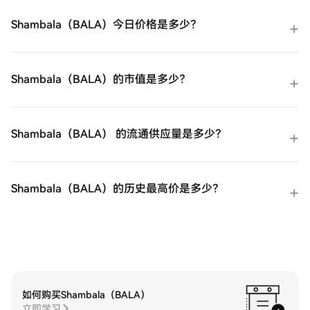
Apple Pay等流行支付方法以增加便利性。
C2C购买：在HTX平台上直接与其他用户交
Shambala（BALA）今日价格是多少？
易。HTX场外交易台（OTC）购买：为大量
交易者提供个性化服务和竞争性汇率。第三
步：存储您的易贝（EBAY）购买完您的易贝
（EBAY）后，将其存储在您的HTX账户钱包
Shambala（BALA）的市值是多少？
中。您也可以通过区块链转账将其发送到其
他地方或者用于交易其他加密货币。第四
步：交易易贝（EBAY）在HTX的现货市场轻
松交易易贝（EBAY)。访问您的账户，选择
Shambala（BALA） 的流通供应量是多少？
您的交易对，执行您的交易，并实时监控。
HTX为初学者和经验丰富的交易者提供了友
好的用户体验。
Shambala（BALA）的历史最高价是多少？
如何购买Shambala（BALA）
立即学习