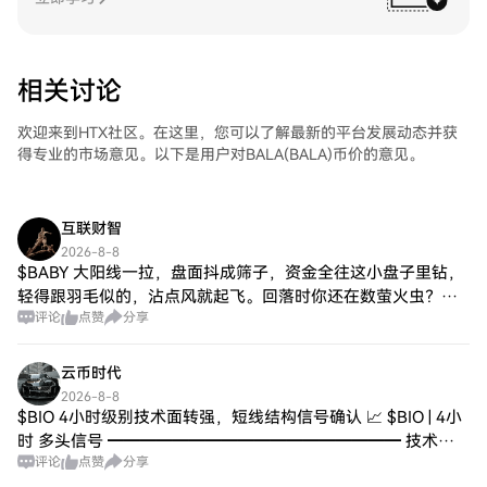
相关讨论
欢迎来到HTX社区。在这里，您可以了解最新的平台发展动态并获
得专业的市场意见。以下是用户对BALA(BALA)币价的意见。
互联财智
2026-8-8
$BABY 大阳线一拉，盘面抖成筛子，资金全往这小盘子里钻，
轻得跟羽毛似的，沾点风就起飞。回落时你还在数萤火虫？等
评论
点赞
分享
真回调，车尾灯你都瞅不着 😏
云币时代
2026-8-8
$BIO 4小时级别技术面转强，短线结构信号确认 📈 $BIO | 4小
时 多头信号 ━━━━━━━━━━━━━━━━━━ 技术分
评论
点赞
分享
析：ADX读数45确认趋势确立；MACD零轴上方金叉，多头势