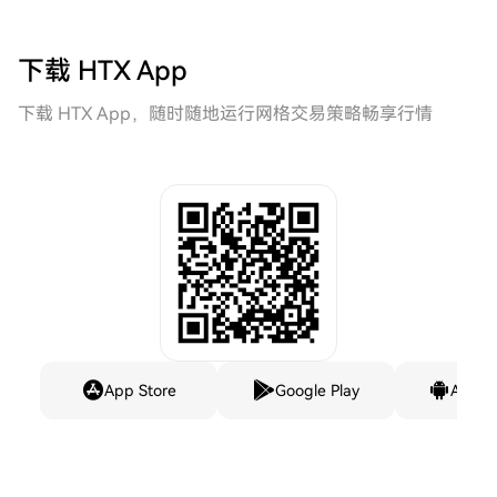
下载 HTX App
下载 HTX App，随时随地运行网格交易策略畅享行情
App Store
Google Play
Andro