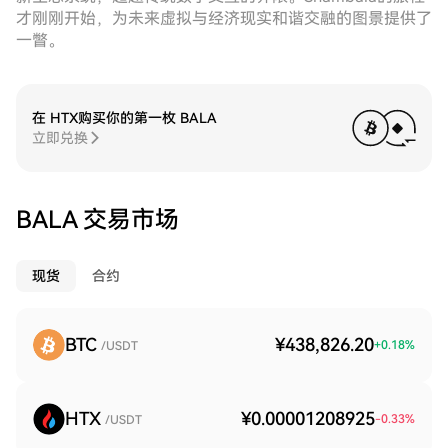
才刚刚开始，为未来虚拟与经济现实和谐交融的图景提供了
一瞥。
在 HTX购买你的第一枚 BALA
立即兑换
BALA 交易市场
现货
合约
BTC
¥438,826.20
+
0.18
%
/USDT
HTX
¥0.00001208925
-0.33
%
/USDT