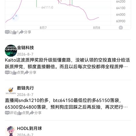
2
1
分享
金链科技
2026-8-7
Kaito这波质押奖励升级挺懂套路，没被认领的空投直接分给活
跃质押党，额度直接翻倍。而且以后每次空投都得全程质押，
3
点赞
分享
老玩家权重更高，小额玩家还能去Pendle搞YT池子。 这项目明
显在憋大招洗盘，把想砸
数链先行
2026-8-7
直播间sndk1210的多，btc64150最低位的多65150落袋，
65300空64800落袋，预判狗庄回踩之后再反抽，再次把行情
评论
点赞
分享
的大部分利润拿下，盘感无敌！目前13连胜！挑战100连胜！
最后，兄弟
HODL到月球
2026-8-7