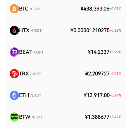
BTC
¥438,393.06
+
0.08
%
/USDT
HTX
¥0.00001210275
-0.22
%
/USDT
BEAT
¥14.2337
+
5.99
%
/USDT
TRX
¥2.209727
-0.08
%
/USDT
ETH
¥12,917.00
-0.24
%
/USDT
BTW
¥1.388677
+
3.42
%
/USDT