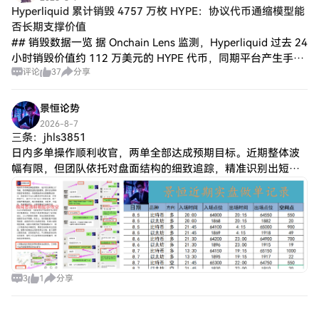
Hyperliquid 累计销毁 4757 万枚 HYPE：协议代币通缩模型能
否长期支撑价值
## 销毁数据一览 据 Onchain Lens 监测，Hyperliquid 过去 24
小时销毁价值约 112 万美元的 HYPE 代币，同期平台产生手续
评论
37
分享
费 141 万美元（来源：Onchain
景恒论势
2026-8-7
三条：jhls3851
日内多单操作顺利收官，两单全部达成预期目标。近期整体波
幅有限，但团队依托对盘面结构的细致追踪，精准识别出短期
拐点，策略衔接顺畅，利润按计划兑现。其中，大饼累计捕捉
1550余点上行空间，二饼同步拿下约4
3
1
分享