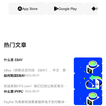
App Store
Google Play
Andro
热门文章
什么是 EBAY
eBay（纳斯达克代码：EBAY），中文：易
贝，eBay是全球领先的电子商务巨头，成立
42人学过
如何购买EBAY
发布于 2026.08.07
于1995年，总部位于加州圣何塞。作为在线
拍卖和零售购物的先驱，它连接全球数亿买
欢迎来到HTX.com！我们已经让购买易贝
家和卖家。公司业务涵盖C2C和B2C领域，是
（EBAY）变得简单而便捷。跟随我们的逐步
40人学过
什么是 PYPL
发布于 2026.08.07
美国股票市场中极具代表性的互联网平台
指南，放心开始您的加密货币之旅。第一
股。
步：创建您的HTX账户使用您的电子邮件、
PayPal 为商家和消费者提供电子支付解决方
手机号码注册一个免费账户在HTX上。体验