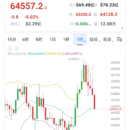
趋势震荡格局再度走出快速回落，晚间直播提示的短空思路再
次拿捏，空单目前已有六百余点空