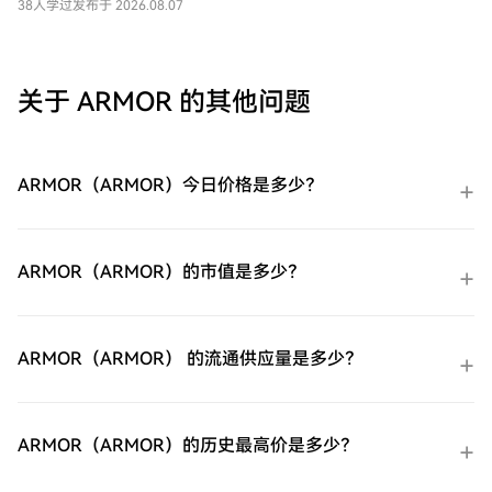
案，重点关注在线交易。到2025年底，该公
38人学过
发布于 2026.08.07
无忧的注册过程并解锁所有平台功能。立即
司拥有4.39亿个活跃账户。该公司还拥有
注册第二步：前往买币页面，选择您的支付
Venmo，一个点对点支付平台。
方式信用卡/借记卡购买：使用您的Visa或
Mastercard即时购买易贝（EBAY）。余额购
关于 ARMOR 的其他问题
买：使用您HTX账户余额中的资金进行无缝
交易。第三方购买：探索诸如Google Pay或
Apple Pay等流行支付方法以增加便利性。
C2C购买：在HTX平台上直接与其他用户交
ARMOR（ARMOR）今日价格是多少？
易。HTX场外交易台（OTC）购买：为大量
交易者提供个性化服务和竞争性汇率。第三
步：存储您的易贝（EBAY）购买完您的易贝
（EBAY）后，将其存储在您的HTX账户钱包
ARMOR（ARMOR）的市值是多少？
中。您也可以通过区块链转账将其发送到其
他地方或者用于交易其他加密货币。第四
步：交易易贝（EBAY）在HTX的现货市场轻
松交易易贝（EBAY)。访问您的账户，选择
ARMOR（ARMOR） 的流通供应量是多少？
您的交易对，执行您的交易，并实时监控。
HTX为初学者和经验丰富的交易者提供了友
好的用户体验。
ARMOR（ARMOR）的历史最高价是多少？