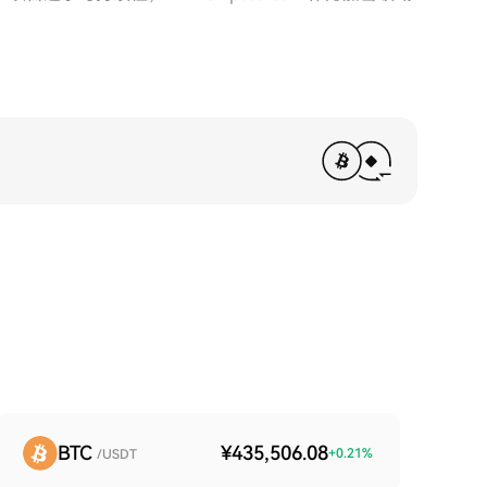
BTC
¥435,506.08
+
0.21
%
/USDT