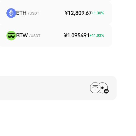
ETH
¥12,809.67
+
1.30
%
/USDT
BTW
¥1.095491
+
11.03
%
/USDT