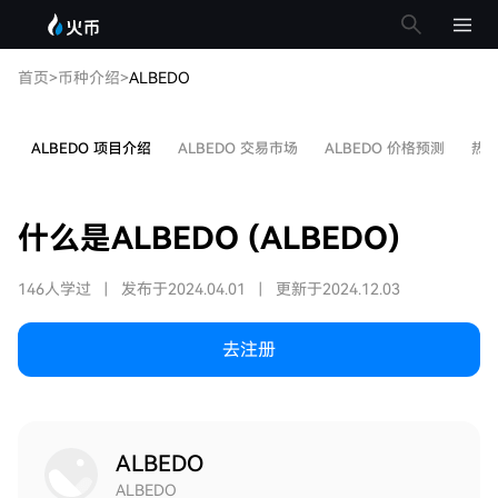
首页
>
币种介绍
>
ALBEDO
ALBEDO 项目介绍
ALBEDO 交易市场
ALBEDO 价格预测
热
什么是ALBEDO (ALBEDO)
146人学过
|
发布于2024.04.01
|
更新于2024.12.03
去注册
ALBEDO
ALBEDO