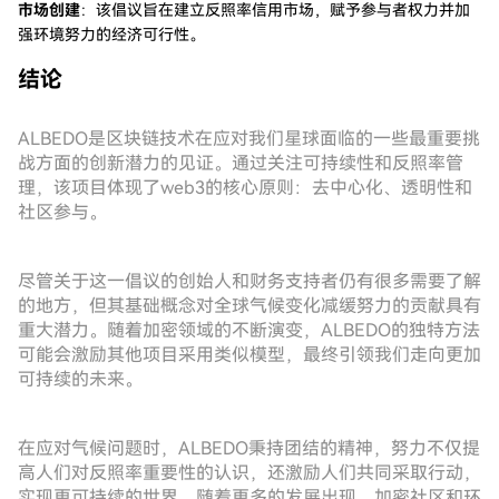
市场创建
：该倡议旨在建立反照率信用市场，赋予参与者权力并加
强环境努力的经济可行性。
结论
ALBEDO是区块链技术在应对我们星球面临的一些最重要挑
战方面的创新潜力的见证。通过关注可持续性和反照率管
理，该项目体现了web3的核心原则：去中心化、透明性和
社区参与。
尽管关于这一倡议的创始人和财务支持者仍有很多需要了解
的地方，但其基础概念对全球气候变化减缓努力的贡献具有
重大潜力。随着加密领域的不断演变，ALBEDO的独特方法
可能会激励其他项目采用类似模型，最终引领我们走向更加
可持续的未来。
在应对气候问题时，ALBEDO秉持团结的精神，努力不仅提
高人们对反照率重要性的认识，还激励人们共同采取行动，
实现更可持续的世界。随着更多的发展出现，加密社区和环