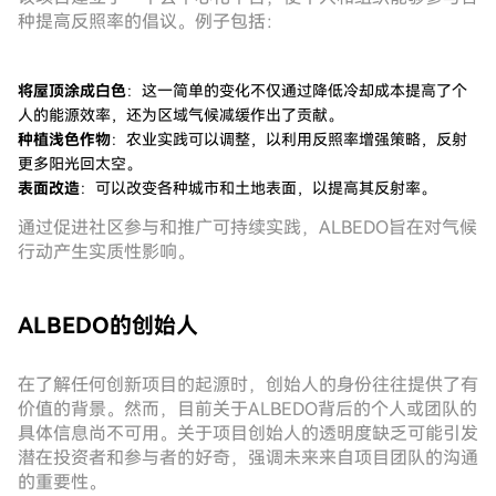
种提高反照率的倡议。例子包括：
将屋顶涂成白色
：这一简单的变化不仅通过降低冷却成本提高了个
人的能源效率，还为区域气候减缓作出了贡献。
种植浅色作物
：农业实践可以调整，以利用反照率增强策略，反射
更多阳光回太空。
表面改造
：可以改变各种城市和土地表面，以提高其反射率。
通过促进社区参与和推广可持续实践，ALBEDO旨在对气候
行动产生实质性影响。
ALBEDO的创始人
在了解任何创新项目的起源时，创始人的身份往往提供了有
价值的背景。然而，目前关于ALBEDO背后的个人或团队的
具体信息尚不可用。关于项目创始人的透明度缺乏可能引发
潜在投资者和参与者的好奇，强调未来来自项目团队的沟通
的重要性。