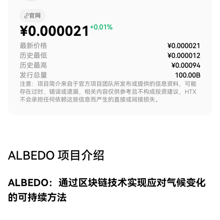
官网
¥
0.000021
+0.01%
最新价格
¥0.000021
历史最低
¥0.000012
历史最高
¥0.00094
发行总量
100.00B
注意：项目简介来自于官方项目团队所发布或提供的信息资料，可能
存在过时、错误或遗漏，相关内容仅供参考且不构成投资建议，HTX
不会承担任何依赖这些信息而产生的直接或间接损失。
ALBEDO
项目介绍
ALBEDO：通过区块链技术实现应对气候变化
的可持续方法