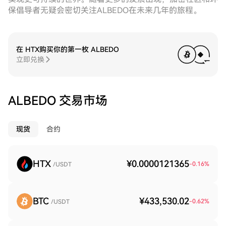
保倡导者无疑会密切关注ALBEDO在未来几年的旅程。
在 HTX购买你的第一枚 ALBEDO
立即兑换
ALBEDO 交易市场
现货
合约
HTX
¥0.0000121365
-0.16
%
/USDT
BTC
¥433,530.02
-0.62
%
/USDT