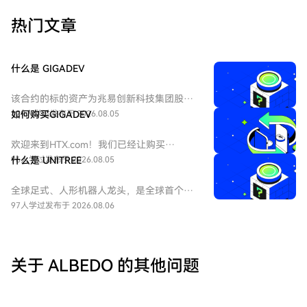
热门文章
什么是 GIGADEV
该合约的标的资产为兆易创新科技集团股份
有限公司 - H股（HKEX：3986）。兆易创新
129人学过
如何购买GIGADEV
发布于 2026.08.05
科技集团股份有限公司是一家主要从事集成
电路的设计和研发的中国公司。
欢迎来到HTX.com！我们已经让购买
GIGADEC（GIGADEV）变得简单而便捷。跟
96人学过
什么是 UNITREE
发布于 2026.08.05
随我们的逐步指南，放心开始您的加密货币
之旅。第一步：创建您的HTX账户使用您的
全球足式、人形机器人龙头，是全球首个大
电子邮件、手机号码注册一个免费账户在
规模商业化零售高性能四足机器人的企业。
97人学过
发布于 2026.08.06
HTX上。体验无忧的注册过程并解锁所有平
UNITREE 尚未正式上市（未 IPO），本合约
台功能。立即注册第二步：前往买币页面，
旨在对其股票进行市场化估值与价格发现。
选择您的支付方式信用卡/借记卡购买：使用
您的Visa或Mastercard即时购买
关于 ALBEDO 的其他问题
GIGADEC（GIGADEV）。余额购买：使用您
HTX账户余额中的资金进行无缝交易。第三
方购买：探索诸如Google Pay或Apple Pay