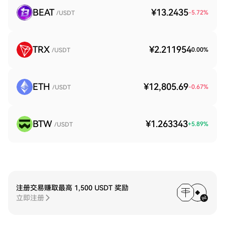
BEAT
¥13.2435
-5.72
%
/USDT
TRX
¥2.211954
0.00
%
/USDT
ETH
¥12,805.69
-0.67
%
/USDT
BTW
¥1.263343
+
5.89
%
/USDT
注册交易赚取最高 1,500 USDT 奖励
立即注册