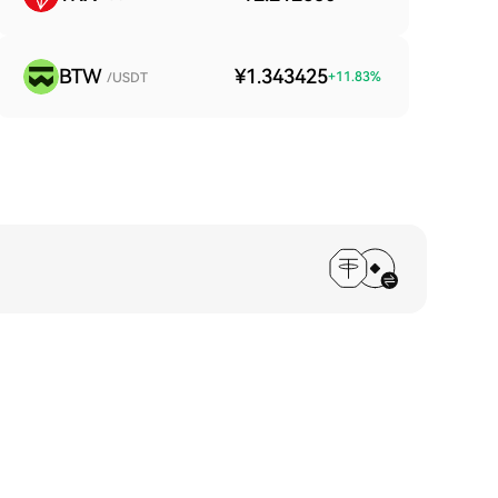
BTW
¥1.343425
+
11.83
%
/USDT