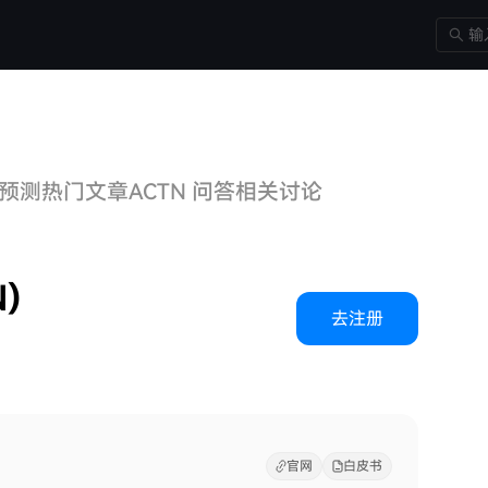
格预测
热门文章
ACTN 问答
相关讨论
N)
去注册
官网
白皮书