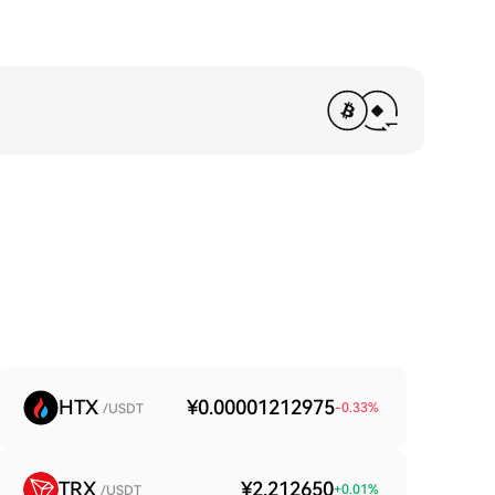
HTX
¥0.00001212975
-0.33
%
/USDT
TRX
¥2.212650
+
0.01
%
/USDT