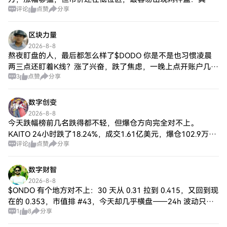
评论
点赞
分享
量换手，或者短线一口气拉完。🔥我不把它写成机会，也不把
它直接判死，
区块力量
2026-8-8
熬夜盯盘的人，最后都怎么样了$DODO 你是不是也习惯凌晨
两三点还盯着K线？涨了兴奋，跌了焦虑，一晚上点开账户几十
3
点赞
分享
次。结果呢？白天精神恍惚，单子越做越乱，手续费没少交，
钱却没赚到。 我告诉你，那些真正
数字创变
2026-8-8
今天跌幅榜前几名跌得都不轻，但爆仓方向完全对不上。
KAITO 24小时跌了18.24%，成交1.61亿美元，爆仓102.9万，
评论
点赞
分享
其中多单93.9万，占91.3%。最近4小时的29万爆仓里多单还占
85%
数字财智
2026-8-8
$ONDO 有个地方对不上：30 天从 0.31 拉到 0.415，又回到现
在的 0.353，市值排 #43，今天却几乎横盘——24h 波动只有
1
8
分享
0.43%，量能却还有 8940 万。这不是没人玩的死