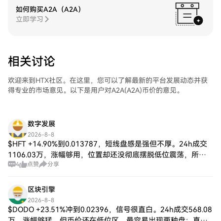
如何购买A2A（A2A）
立即学习
相关讨论
欢迎来到HTX社区。在这里，您可以了解最新的平台发展动态并获
得专业的市场意见。以下是用户对A2A(A2A)币价的意见。
数字发展
2026-8-8
$HFT +14.90%到0.013787，短线盘感是强但不厚。24h成交
1106.03万，涨幅够用，位置却还没彻底摆脱低位震荡，所以
4
点赞
分享
仓位别一次打满。我的分法会更机械：0.01320上方只看小仓
跟踪，
区块引擎
2026-8-8
$DODO +23.51%冲到0.02396，信号很直白。24h成交568.08
万，涨幅够猛，但币价还在低位区，最容易出现两种盘：真放