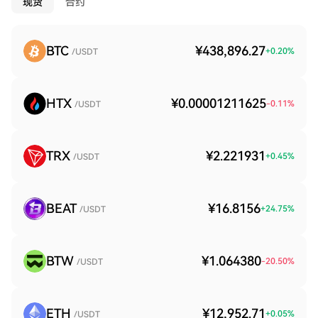
现货
合约
BTC
¥438,896.27
+
0.20
%
/USDT
HTX
¥0.00001211625
-0.11
%
/USDT
TRX
¥2.221931
+
0.45
%
/USDT
BEAT
¥16.8156
+
24.75
%
/USDT
BTW
¥1.064380
-20.50
%
/USDT
ETH
¥12,952.71
+
0.05
%
/USDT