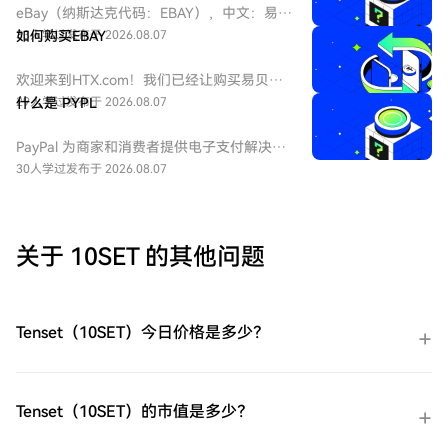
eBay（纳斯达克代码：EBAY），中文：易
贝，eBay是全球领先的电子商务巨头，成立
33人学过
如何购买EBAY
发布于 2026.08.07
于1995年，总部位于加州圣何塞。作为在线
拍卖和零售购物的先驱，它连接全球数亿买
欢迎来到HTX.com！我们已经让购买易贝
家和卖家。公司业务涵盖C2C和B2C领域，是
（EBAY）变得简单而便捷。跟随我们的逐步
29人学过
什么是 PYPL
发布于 2026.08.07
美国股票市场中极具代表性的互联网平台
指南，放心开始您的加密货币之旅。第一
股。
步：创建您的HTX账户使用您的电子邮件、
PayPal 为商家和消费者提供电子支付解决方
手机号码注册一个免费账户在HTX上。体验
案，重点关注在线交易。到2025年底，该公
30人学过
发布于 2026.08.07
无忧的注册过程并解锁所有平台功能。立即
司拥有4.39亿个活跃账户。该公司还拥有
注册第二步：前往买币页面，选择您的支付
Venmo，一个点对点支付平台。
方式信用卡/借记卡购买：使用您的Visa或
Mastercard即时购买易贝（EBAY）。余额购
关于 10SET 的其他问题
买：使用您HTX账户余额中的资金进行无缝
交易。第三方购买：探索诸如Google Pay或
Apple Pay等流行支付方法以增加便利性。
C2C购买：在HTX平台上直接与其他用户交
Tenset（10SET）今日价格是多少？
易。HTX场外交易台（OTC）购买：为大量
交易者提供个性化服务和竞争性汇率。第三
步：存储您的易贝（EBAY）购买完您的易贝
（EBAY）后，将其存储在您的HTX账户钱包
Tenset（10SET）的市值是多少？
中。您也可以通过区块链转账将其发送到其
他地方或者用于交易其他加密货币。第四