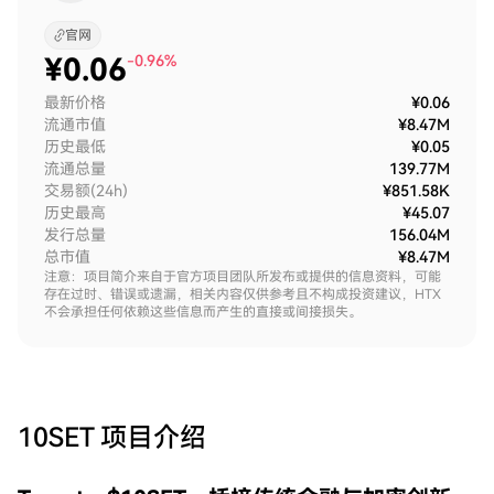
官网
¥
0.06
-0.96%
最新价格
¥0.06
流通市值
¥8.47M
历史最低
¥0.05
流通总量
139.77M
交易额(24h)
¥851.58K
历史最高
¥45.07
发行总量
156.04M
总市值
¥8.47M
注意：项目简介来自于官方项目团队所发布或提供的信息资料，可能
存在过时、错误或遗漏，相关内容仅供参考且不构成投资建议，HTX
不会承担任何依赖这些信息而产生的直接或间接损失。
10SET
项目介绍