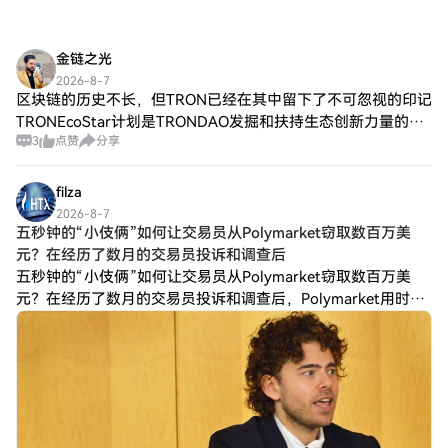
金链之光
2026-8-7
区块链的历史不长，但TRON已经在其中留下了不可忽视的印记
TRONEcoStar计划是TRONDAO发掘和扶持生态创新力量的重
3
点赞
分享
要机制。通过为优质项目提供资金支持、技术资源和社区曝
光，这一计划正在将更
filza
2026-8-7
五秒钟的“小伎俩”如何让交易员从Polymarket窃取数百万美
元？在经历了数月的交易员投诉和调查后
五秒钟的“小伎俩”如何让交易员从Polymarket窃取数百万美
元？在经历了数月的交易员投诉和调查后，Polymarket用时间
加权平均价格（TWAP）取代了用于结算短期加密货币合约的单
一价格快照。调