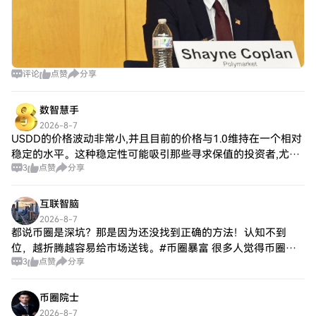
评论
点赞
分享
数智慧手
2026-8-7
USDD的价格波动非常小,并且目前的价格与1.0维持在一个相对
稳定的水平。这种稳定性可能吸引那些寻求保值的投资者,尤其
3
点赞
分享
在市场不确定性增加的环境中。 利率维持不变的可能性对
USDD的影响 美联储如果选择
互联智脑
2026-8-7
都说币圈是深坑？那是因为还没找到正确的方法！认知不到
位，越折腾越容易给市场送钱。#币圈暴富 很多人觉得币圈靠
3
点赞
分享
运气，但真正长期留下来的人，靠的是规则和认知。 市场就是
认知的变现，可惜很多人带着错误预期入
币圈院士
2026-8-7