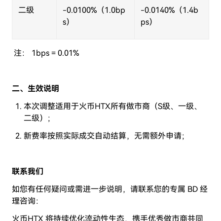
二级
-0.0100%
（1
.0bp
-0.0140%
（1
.4b
s
）
ps
）
注：
1bps = 0.01%
二、生效说明
本次调整适用于火币
HTX
所有做市商（
S
级、一级、
二级）；
新费率
按照实际成交自动结算，无需额外申请；
联系我们
如您有任何疑问或需进一步说明，请联系您的专属
BD
经
理咨询：
火币
HTX
将持续优化流动性生态，携手优秀做市商共同