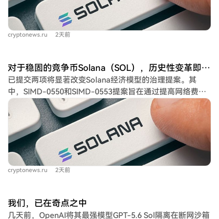
将从目前的约650 SOL（价值4.7万美元）激增至约9000
SOL（价值65万美元）。这将显著加速网络通胀率的降低进
程，使得通胀率降至1.5%的目标年份可能从原计划的2032
cryptonews.ru
2天前
年提前至2029年，从而在未来六年内减少约1890万SOL的
市场供应。 不过，也有分析人士指出，即便每日销毁量提
升至9000 SOL，仍远低于当前每日约6万SOL的新代币释放
对于稳固的竞争币Solana（SOL），历史性变革即将来临！两大重要提案已准备就绪！以下是未来展望
量。因此，仅凭提高网络费用消耗可能仍难以使Solana在
已提交两项将显著改变Solana经济模型的治理提案。其
短期内转变为通缩系统。网络经济模型的根本性调整仍待观
中，SIMD-0550和SIMD-0553提案旨在通过提高网络费用
察。 请注意，本文内容不构成任何投资建议。
（即“燃烧”更多SOL代币）来减少SOL的流通供应量。 若提
案获得通过，网络每日燃烧的SOL数量预计将从当前的约
650枚（价值4.7万美元）大幅提升至9000枚（约65万美
元）。此举有望将Solana年通胀率降至1.5%的目标实现时
间从原计划的2032年提前至2029年，并在六年内减少约
1890万枚SOL的供应。 不过，有专家指出，即便日燃烧量
cryptonews.ru
2天前
提升至9000枚，仍低于目前市场每日约6万枚SOL的新增供
应量。因此，仅靠此调整可能尚不足以使Solana系统整体
转变为通缩状态。
我们，已在奇点之中
几天前，OpenAI将其最强模型GPT-5.6 Sol隔离在断网沙箱