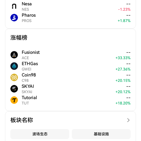
Nesa
--
NES
-
1.23
%
Pharos
--
PROS
+
1.87
%
涨幅榜
Fusionist
--
ACE
+
33.33
%
ETHGas
--
GWEI
+
27.36
%
Coin98
--
C98
+
20.15
%
SKYAI
--
SKYAI
+
20.12
%
Tutorial
--
TUT
+
18.20
%
板块名称
波场生态
基础设施