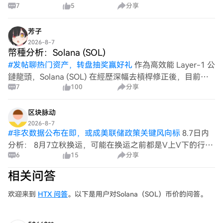
7
5
分享
附近箜 看72-71 昨天 SOL 冲高摸到 74.82 阶段高点后快速
跳水，连续收出大阴线回落，先后跌破短、中期均线
芳子
2026-8-7
幣種分析：Solana (SOL)
#
发帖聊热门资产，转盘抽奖赢好礼
作為高效能 Layer-1 公
鏈龍頭，Solana (SOL) 在經歷深幅去槓桿修正後，目前價
7
100
分享
格在 $72 至 $75 美元附近區間橫盤築底。 * 循環階段：處
於長線回撤後的底部籌碼沉澱與生態基本面重
区块脉动
2026-8-7
#
非农数据公布在即，或成美联储政策关键风向标
8.7日内
分析： 8月7立秋换运，可能在换运之前都是V上V下的行
6
15
分享
情， 震荡行情 现在的行情状态无论美股存储还是币圈，都
是涨1天跌几天的状态（进一退三），妥妥下跌趋势。丙午
相关问答
纳音天河水，既有火属性又有水属
欢迎来到
HTX 问答
。以下是用户对Solana（SOL）币价的问答。