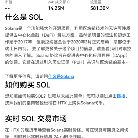
市值
24h 成交额 ()
流通量
--
14.25M
581.30M
什么是 SOL
Solana是一个功能强大的开源项目，利用区块链技术的无许可性质
提供去中心化金融（DeFi）解决方案。虽然该项目的想法和初步工
作始于2017年，但索拉纳基金会于2020年3月正式启动，总部位于
瑞士日内瓦。 要了解更多关于这个项目的信息，请查看我们对索拉
纳的深入了解。 Solana协议旨在促进去中心化应用程序（DApp）
的创建。它旨在通过引入历史证明（PoH）共识与区块链的基本利
害关系证明（PoS）共识相结合来提高可扩展性。 由于创新的混合
共识模型，索拉纳受到小型交易员和机构交易员的青睐。索拉纳基
了解更多信息，请访问
什么是Solana
金会的一个重要重点是在更大范围内实现去中心化融资。
如何购买 SOL
想知道如何购买SOL？过程从未如此简单！您可以通过点击
链接
，
按照我们的指南轻轻松松在 HTX 上购买Solana代币。
实时 SOL 交易市场
在 HTX 的现货市场查看Solana实时价格。可在现货与期货之间切
换，即时对比实时行情与 24 小时涨跌幅。