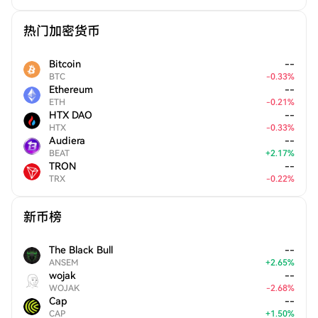
热门加密货币
Bitcoin
--
BTC
-
0.33
%
Ethereum
--
ETH
-
0.21
%
HTX DAO
--
HTX
-
0.33
%
Audiera
--
BEAT
+
2.17
%
TRON
--
TRX
-
0.22
%
新币榜
The Black Bull
--
ANSEM
+
2.65
%
wojak
--
WOJAK
-
2.68
%
Cap
--
CAP
+
1.50
%