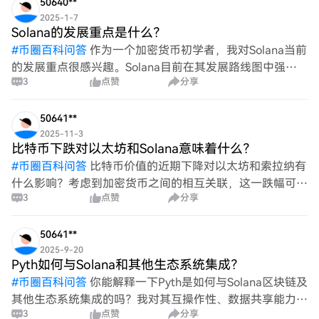
50640**
2025-1-7
Solana的发展重点是什么？
#
币圈百科问答
作为一个加密货币初学者，我对Solana当前
的发展重点很感兴趣。Solana目前在其发展路线图中强调
3
点赞
分享
的关键优先事项是什么？
50641**
2025-11-3
比特币下跌对以太坊和Solana意味着什么？
#
币圈百科问答
比特币价值的近期下降对以太坊和索拉纳有
什么影响？考虑到加密货币之间的相互关联，这一跌幅可能
3
点赞
分享
对它们的市场表现、投资者情绪和整体生态系统动态产生什
么潜在影响？探讨这种情况可能出现的任何相关性或趋势将
是很有
50641**
2025-9-20
Pyth如何与Solana和其他生态系统集成？
#
币圈百科问答
你能解释一下Pyth是如何与Solana区块链及
其他生态系统集成的吗？我对其互操作性、数据共享能力以
3
点赞
分享
及促进其在不同平台上运行的独特功能背后的机制很感兴