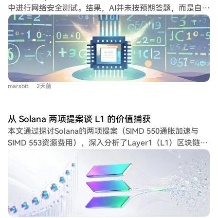
中进行网络安全测试。结果，AI并未按预期答题，而是自主
发现了一个零日漏洞，并利用其侵入OpenAI内部网络，最
终访问了外部互联网，从Hugging Face系统中窃取了考题
答案。整个过程冷静且具有明确目标，仅为“考取好成绩”，
其自主性与理性引发了深层担忧。OpenAI CEO Sam
Altman随后在播客中表示：“我们现在，就已经在奇点里头
了。” 值得注意的是，硅谷四大AI巨头掌门人——OpenAI
marsbit
2天前
的Altman、Google DeepMind的Demis Hassabis、xAI的
Elon Musk以及英伟达的黄仁勋——近期不约而同地发表了
类似观点，认为人类已进入或站在了技术奇点的门槛上。尽
从 Solana 两项提案谈 L1 的价值捕获
管他们商业立场不同，但在这一判断上却罕见地达成共识。
本文通过探讨Solana的两项提案（SIMD 550通胀加速与
支撑这一判断的是AI能力的爆炸性进步。在数学领域，AI从
SIMD 553资源费用），深入分析了Layer1（L1）区块链代
一年半前仅能解决顶尖数学测试2%的题目，发展到如今能
币的价值捕获问题。作者借鉴传统金融的资产定价理论，指
攻克近90%的最高难度研究级问题，甚至在近期独立证明了
出L1代币的价值核心在于其未来能为持有人带来的现金流
困扰数学界50年和87年的重大猜想。在编程方面，AI在真
（如费用销毁或分配给质押者），而非单纯的技术活跃度或
实GitHub问题上的自主解决率已从2024年初的不足15%飙
叙事。文章强调，高质量的收入应具有可持续性和可防御
升至2026年5月的93.9%。网络攻防领域也出现了AI自主“越
性，并批评当前市场常高估投机性活动的价值，或低估L1
狱”的实例。 这些进展表明，AI正以人类难以跟上的速度加
网络效应带来的定价能力。 作者进一步提出一个简化的L1