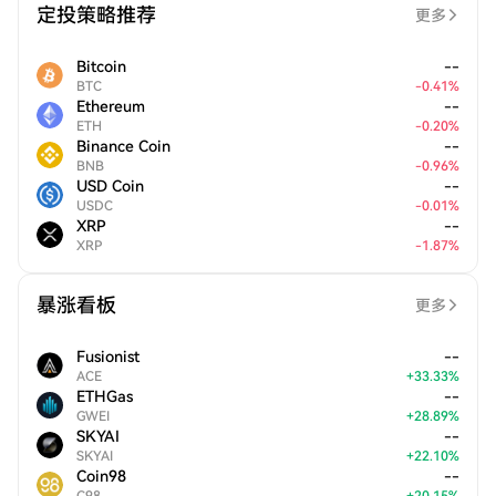
定投策略推荐
更多
Bitcoin
--
BTC
-
0.41
%
Ethereum
--
ETH
-
0.20
%
Binance Coin
--
BNB
-
0.96
%
USD Coin
--
USDC
-
0.01
%
XRP
--
XRP
-
1.87
%
暴涨看板
更多
Fusionist
--
ACE
+
33.33
%
ETHGas
--
GWEI
+
28.89
%
SKYAI
--
SKYAI
+
22.10
%
Coin98
--