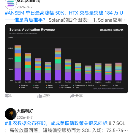
SOL(Solana)
时，去中心化交易所（DEX）的交易量也处于低位。这表
2026-8-7
明当前主导的交易类型（如做市商调仓和稳定币支付）单位
#
ANSEM 单日最高涨幅 50%，HTX 交易量突破 184 万 U
收益低于此前热门的Memecoin投机，这对网络基础设施更
——谁是背后推手？
Solana的四个图表： 1. Solana应用在
健康且商业成本更低，但也造成了交易量与收入的背离。
七月份产生了8290万美元的收入，为自二月份以来的最高
Solana网络仍在持续建设，为其尚未完全利用的吞吐量潜
水平。 2. Solana的网络收入份额在七月份上升至16.5%，
力做准备。
在所有链中排名第三，超过以太坊
4
点赞
分享
大熊利好
2026-8-7
#
非农数据公布在即，或成美联储政策关键风向标
8.7 SOL
：高位放量回落，短线偏空顺势而为 SOL 入场：73.5-74.5