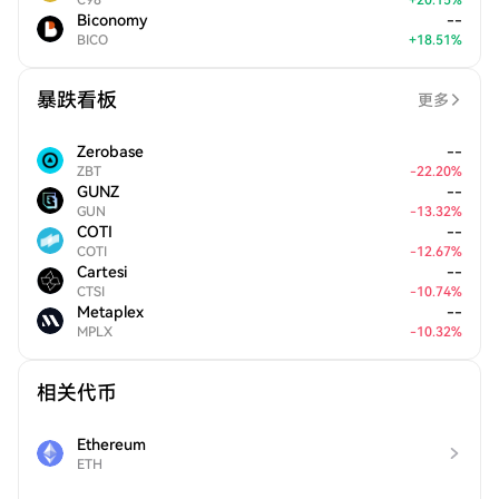
C98
+
20.15
%
Biconomy
--
BICO
+
18.51
%
暴跌看板
更多
Zerobase
--
ZBT
-
22.20
%
GUNZ
--
GUN
-
13.32
%
COTI
--
COTI
-
12.67
%
Cartesi
--
CTSI
-
10.74
%
Metaplex
--
MPLX
-
10.32
%
相关代币
Ethereum
ETH