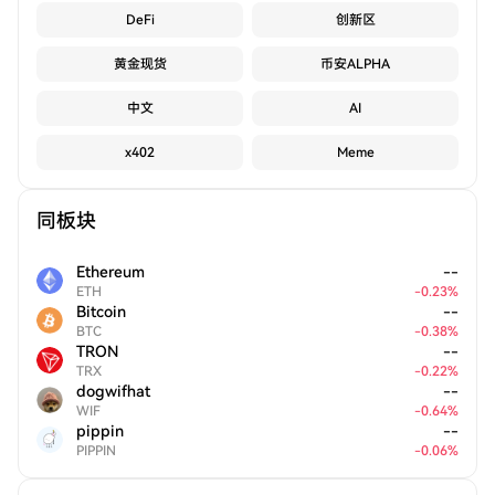
DeFi
创新区
黄金现货
币安ALPHA
中文
AI
x402
Meme
同板块
Ethereum
--
ETH
-
0.23
%
Bitcoin
--
BTC
-
0.38
%
TRON
--
TRX
-
0.22
%
dogwifhat
--
WIF
-
0.64
%
pippin
--
PIPPIN
-
0.06
%