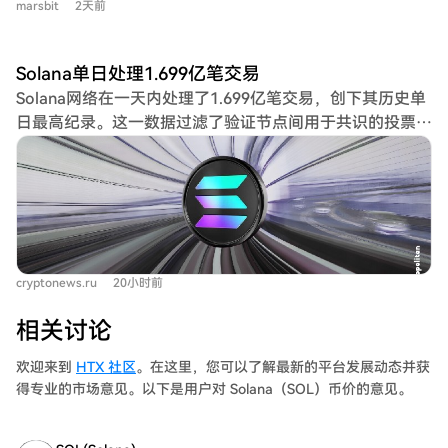
速进化，这正是技术奇点的特征。Hassabis将AGI的影响类
marsbit
2天前
估值框架，明确了协议收入、成本和代币总供应量的会计标
比为“火的发现”，认为其变革规模可能是工业革命的十倍，
准，指出正确处理通胀奖励等项目的必要性，避免估值扭
并可能在十年内带来一个资源富足的新时代。然而，他也提
曲。最后，文章讨论了通过调整手续费来增加收入的策略，
出了随之而来的深刻社会与伦理问题：在后稀缺世界中，经
Solana单日处理1.699亿笔交易
指出需求具有价格弹性，统一费率并非最优，建议探索基于
济模式、人类的意义与目标将如何重构？ 当前正处于一个
Solana网络在一天内处理了1.699亿笔交易，创下其历史单
交易价值等更精细的定价模型，以更有效地捕获链上经济活
决定文明下一阶段走向的关键窗口期。身处加速到来的奇点
日最高纪录。这一数据过滤了验证节点间用于共识的投票交
动产生的价值。
之中，人类是否已做好准备，成为一个紧迫的集体课题。
易，反映了真实的用户和应用活动。 7月29日，网络通过激
活SIMD-0286更新，将每个区块的计算单元上限从6000万
提升至1亿，增加了66%的容量，而400毫秒的出块时间保
持不变。此次升级是Solana自启动以来最重大的吞吐量提
升，依赖于XDP内核旁路网络技术的支持。 数据显示，在
波动时期，已有超过11%的区块计算使用量接近旧上限，表
cryptonews.ru
20小时前
明区块空间需求旺盛。新增的交易流量主要来自做市商使用
自动做市商（AMM）持续更新报价、套利以及维护订单
相关讨论
簿。这类交易以极低的手续费迅速填充可用的区块空间。
同期，Western Union的Stablecard支付卡在Solana上推
欢迎来到
HTX 社区
。在这里，您可以了解最新的平台发展动态并获
出，初期覆盖37个市场，使用USDPT稳定币，但当前交易
得专业的市场意见。以下是用户对 Solana（SOL）币价的意见。
量影响尚小。 尽管交易数量创新高，但网络使用费用在第
二季度降至5100万美元，为2023年第三季度以来最低。同