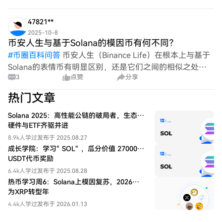
趣。此外，这种集成如何增强去中心化应用程序的整体功
47821**
2025-10-8
币安人生与基于Solana的模因币有何不同？
#
币圈百科问答
币安人生（Binance Life）在根本上与基于
Solana的表情币有明显区别，还是它们之间的相似之处更
3
点赞
分享
多？考虑到它们的基础技术、社区参与和市场策略，我们必
须批判性地分析币安人生是否提供了独特的价值
热门文章
Solana 2025：高性能公链的破局者，生态、
硬件与ETF齐驱并进
8.9k人学过
发布于 2025.08.27
成长学院：学习“ SOL“ ，瓜分价值 27000
USDT代币奖励
6.4k人学过
发布于 2025.08.28
热币学习周6：Solana上模因复苏，2026或
为XRP转型年
4.4k人学过
发布于 2026.01.13