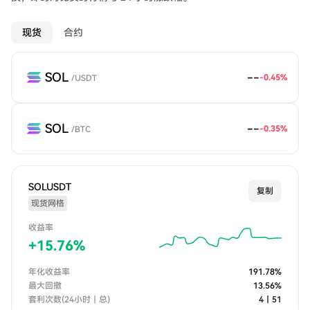
现货
合约
SOL
--
-0.45
%
/
USDT
SOL
--
-0.35
%
/
BTC
SOLUSDT
复制
现货网格
收益率
+
15.76
%
年化收益率
191.78
%
最大回撤
13.56
%
套利次数(24小时｜总)
4
｜
51