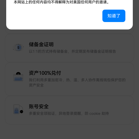
本网站上的任何内容均不得解释为对美国任何用户的邀请。
12年安全守护
知道了
7*24小时安全守护
储备金证明
以1:1的方式持有储备金，并定期发布储备金证明报告
资产100%兑付
我们利用多重加密冷、热、温、多人协作离线钱包保护您的
资产安全
账号安全
多重安全项验证，异地登录提醒，防 cookie 劫持