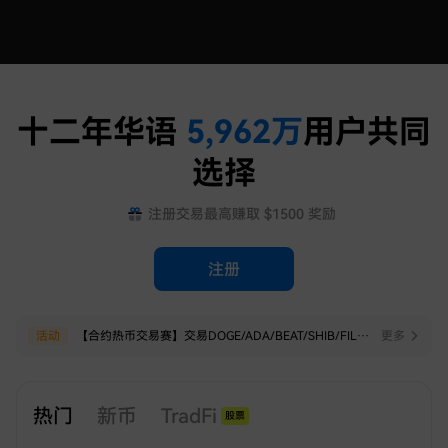
十二年华语
5,962
万
用户共同
选择
注册交易最高赚取 $1500 奖励
注册
热点
活动
关于火币HTX下线部分USDT本位永续合约的公告
【合约热币交易赛】交易DOGE/ADA/BEAT/SHIB/FIL，赢$20,000 HTX！
更多
更多
热门
新币
TradFi
股票
黄金