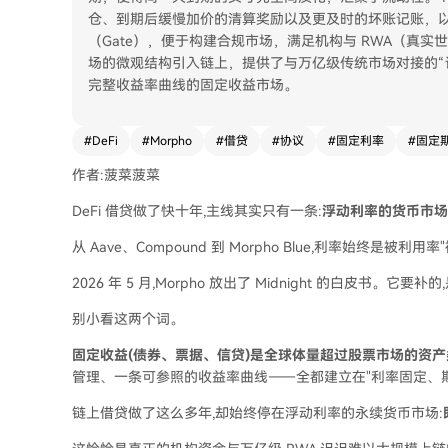
仓、到期后缓慢加价的清算奖励以及更及时的坏账记账，
（Gate），便于构建合规市场，满足机构与 RWA（真实世界
场的微观结构引入链上，提供了与万亿级传统市场对接的“
完整收益率曲线的固定收益市场。
#
DeFi
#
Morpho
#
借贷
#
协议
#
固定利率
#
固定
作者:菠菜菠菜
DeFi 借贷做了快十年,主线其实只有一条:
浮动利率的货币市场
从 Aave、Compound 到 Morpho Blue,利率始终是被利
2026 年 5 月,Morpho 放出了 Midnight 的白皮
别小看这两个词。
固定收益(债券、票据、信贷)是全球体量超过股票市场的资产
管理、一条可参照的收益率曲线——全都建立在"利率固定、
链上借贷做了这么多年,却始终停在浮动利率的永续货币市场: