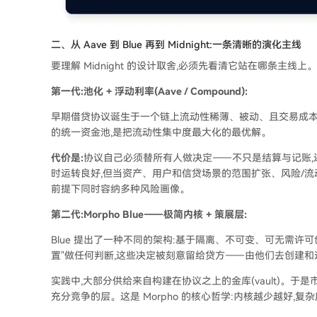
二、从 Aave 到 Blue 再到 Midnight:一条清晰的演化主线
要理解 Midnight 的设计取舍,必须先看清它站在哪条主线上。
第一代:池化 + 浮动利率(Aave / Compound):
早期借贷协议诞生于一个链上流动性稀薄、被动、且交易成本
的统一资金池,是把流动性集中度最大化的最优解。
代价是:
协议自己必须替所有人做决定——不只是结算与记账
时运转良好,但当资产、用户和信贷场景的范围扩张、风险/流
前提下同时容纳多种风险画像。
第二代:Morpho Blue——极简内核 + 策展层:
Blue 提出了一种不同的架构:基于隔离、不可变、可无需许
置"做任何判断,这些决定被刻意留给贷方——由他们去创建
实践中,大部分供给来自构建在协议之上的金库(vault)。于是市
充分竞争的层。这是 Morpho 的核心哲学:内核越少越好,