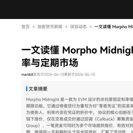
首页
加密货币新闻
项目动态
一文读懂 Morpho M
一文读懂 Morpho Mid
率与定期市场
marsbit
发布于2026-06-10
更新于2026-06-10
文章摘要
Morpho Midnight 是一款为 EVM 设计的非托
期限功能。它通过将借贷行为重写为对“零息凭证”的买卖
为债务人，利率内含在凭证的折价中。 协议的核心创新在于
链下报价，仅在交易成交时通过回调（Callback）筹集资金
Group），一笔资金可同时为多个市场提供报价，有效
期，使得同一天到期的头寸完全同质化，汇聚了流动性。 Mi