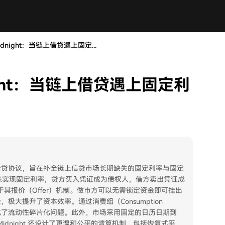
idnight：当链上借贷遇上固定...
night：当链上借贷遇上固定利
管固定利率借贷协议，旨在补全链上信贷市场长期缺失的固定利率与固定
来实现固定利率，贷方买入凭证成为债权人，借方卖出凭证成
其报价（Offer）机制。做市方可以无需锁定资金即可挂出
，极大提升了资本效率。通过消费组（Consumption
对抗了流动性碎片化问题。此外，市场采用固定的日历日期到
dnight 还设计了更温和公平的清算机制，包括恢复式平