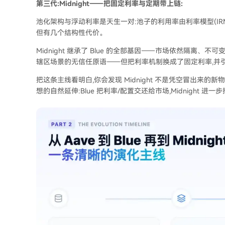
第三代:Midnight——把固定利率与定期带上链:
池化架构与浮动利率是天生一对:池子的利用率由利率模型(IR
但有几个结构性代价。
Midnight 继承了 Blue 的全部基因——市场依然隔离
辖区场景的无信任原语——但把利率机制换成了固定利率,并引入了固
把这条主线看明白,你会发现 Midnight 不是凭空冒出来的新物
想的自然延伸:Blue 把利率/配置交还给市场,Midnight 