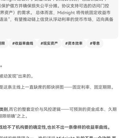
以保护借方并确保损失公平分摊。协议支持可选的访问门控
资产）的需求。 总体而言，Midnight 将传统固定收益市
语法”，有望推动链上信贷从浮动利率的货币市场，迈向具备
期限
#
收益率曲线
#
现实资产
#
资本效率
#
零息
。
用率"被动发现"出来的。
书。它要补的,是这条主线上一直缺席的那块拼图——固定利率、固定期限。
类别
,而它的整套定价与风控逻辑——可预测的资金成本、久期
期限明确"之上。
既给不了机构要的确定性,也长不出一条像样的收益率曲线。