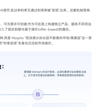
M)调节,反过来利率又通过利用率被"发现"出来。这套机制简单,
、不可变、可无需许可创建,作为可在其上构建独立产品、服务不同司法
定到期与基于报价(offer-based)的撮合。
种,而是 Morpho "把决策从协议层不断推向市场/策展层"这一思
进一步把"利率发现"本身也交还给市场报价。