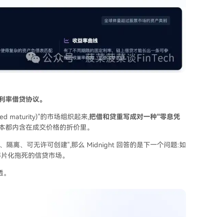
固定利率借贷协议。
aturity)"的市场组织起来,
把借和贷重写成对一种"零息凭
成本都内含在成交价格的折价里。
、隔离、可无许可创建",那么 Midnight 回答的是下一个问题:如
碎片化拖死的信贷市场。
透。