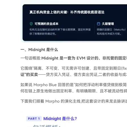
一、Midnight 是什么
一句话概括:
Midnight 是一套为 EVM 设计的、非托管的
它围绕"隔离、不可变、可无需许可创建、且带固定到期日(fixed m
证"的买卖
——贷方买入凭证、借方卖出凭证,二者的收益与
如果说 Morpho Blue 回答的是"如何把浮动利率借贷做到极简
何在链上原生地做出固定利率、有明确期限、且不被流动性
下面我们顺着 Morpho 的演化主线,把这套设计的来龙去脉讲