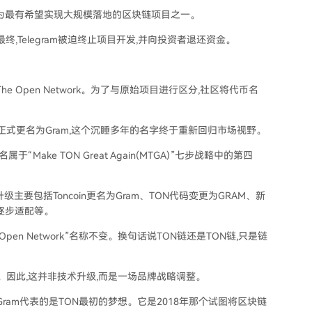
被视为最有希望实现大规模落地的区块链项目之一。
。最终,Telegram被迫终止项目开发,并向投资者退还资金。
 Open Network。为了与原始项目进行区分,社区将代币名
正式更名为Gram,这个沉睡多年的名字终于重新回归市场视野。
属于“Make TON Great Again(MTGA)”七步战略中的第四
要包括Toncoin更名为Gram、TON代码变更为GRAM、新
逐步适配等。
en Network”名称不变。换句话说TON链还是TON链,只是链
一样。因此,这并非技术升级,而是一场品牌战略调整。
ram代表的是TON最初的梦想。它是2018年那个试图将区块链