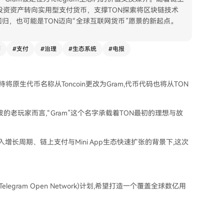
m有望从投资资产转向实用型支付货币，支撑TON探索将区块链技术
归，也可能是TON迈向“全球互联网货币”愿景的新起点。
序
#
支付
#
治理
#
生态系统
#
电报
持将原生代币名称从Toncoin更改为Gram,代币代码也将从TON
波的老玩家而言,“Gram”这个名字承载着TON最初的理想与故
进入增长周期、链上支付与Mini App生态快速扩张的背景下,这次
N(Telegram Open Network)计划,希望打造一个覆盖全球数亿用