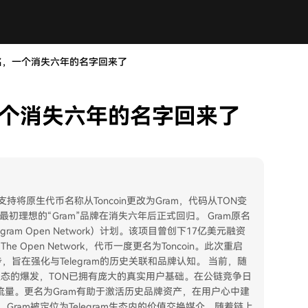
牌名，一个消失六年的名字回来了
，一个消失六年的名字回来了
支持将原生代币名称从Toncoin更改为Gram，代码从TON变
最初理想的“Gram”品牌在消失六年后正式回归。 Gram原名
elegram Open Network）计划。该项目曾创下17亿美元融资
Open Network，代币一度更名为Toncoin。此次重启
关键一步，旨在强化与Telegram的历史关联和品牌认知。 当前，随
i App生态的爆发，TON已拥有庞大的真实用户基础。在公链竞争日
am流量。更名为Gram有助于激活历史品牌资产，在用户心中建
，Gram被定位为Telegram生态内的价值交换媒介。随着链上