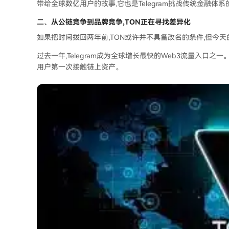
带给全球数亿用户的故事,它也是Telegram挑战传统金融体
二、
从公链竞争到品牌竞争,TON正在寻找差异化
如果把时间拨回两年前,TON或许并不具备改名的条件,但今
过去一年,Telegram成为全球增长最快的Web3流量入口之一。尤其
用户第一次接触链上资产。