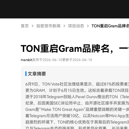
首页
加密货币新闻
项目动态
TON重启Gram品
TON重启Gram品牌名
marsbit
发布于2026-06-10
更新于2026-06-10
文章摘要
6月9日，TON Vote社区治理结果显示，超过81%的投票者
更为GRAM，计划于6月15日生效。这标志着承载TON项目
源于2018年Telegram创始人Pavel Durov推出的TON（T
纪录，后因美国SEC诉讼而中止，由开源社区接手并发展为The 
Gram是“Make TON Great Again”品牌重塑战略的
着Telegram月活用户突破10亿，以及Notcoin等Min
趋激烈的环境下，TON的核心优势在于其背后的Telegr
立与Telegram生态的强关联，形成差异化叙事。 长远来看