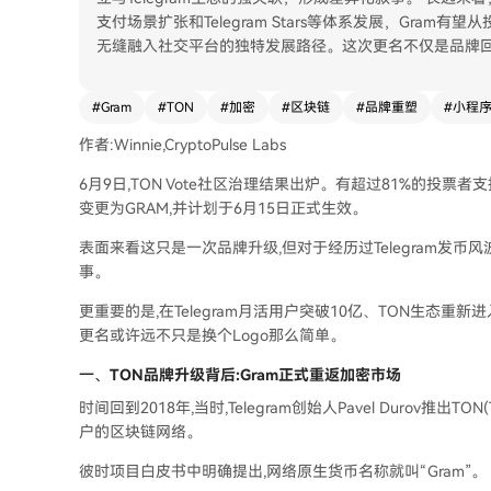
支付场景扩张和Telegram Stars等体系发展，Gra
无缝融入社交平台的独特发展路径。这次更名不仅是品牌回
#
Gram
#
TON
#
加密
#
区块链
#
品牌重塑
#
小程
作者:Winnie,CryptoPulse Labs
6月9日,TON Vote社区治理结果出炉。有超过81%的投票者支
变更为GRAM,并计划于6月15日正式生效。
表面来看这只是一次品牌升级,但对于经历过Telegram发币风
事。
更重要的是,在Telegram月活用户突破10亿、TON生态重新
更名或许远不只是换个Logo那么简单。
一、
TON品牌升级背后:Gram正式重返加密市场
时间回到2018年,当时,Telegram创始人Pavel Durov推出TO
户的区块链网络。
彼时项目白皮书中明确提出,网络原生货币名称就叫“Gram”。