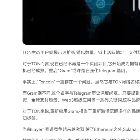
TON生态用户规模迅速扩张,钱包数量、链上活跃地址、支付
对于TON而言,现在已经不再是一个实验项目,它开始成为拥
机已经成熟。重启“Gram”或许是在强化Telegram基因。
事实上,“Toncoin”一直存在一个问题。虽然它与TON网络
而Gram则不同,这个名字与Telegram历史深度绑定。只要提到Gra
资、全球支付愿景、Web3超级应用等一系列关键词,这种品牌资
对于TON来说,重新启用Gram,相当于重新激活沉睡多年的
知标签。
当前Layer1赛道竞争越来越激烈,除了Ethereum之外,Sola