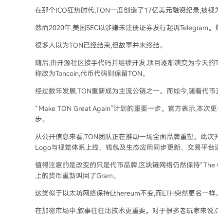
在那个ICO狂热时代,TON一度创造了17亿美元融资纪录,
然而2020年,美国SEC以涉嫌未注册证券发行起诉Telegram
很多人以为TON已经结束,但故事并未终结。
随后,由开源社区接手代码并继续开发,项目逐渐演变为今天的The
称改为Toncoin,代币代码则保留TON。
经过数年发展,TON重新成为主流公链之一。而如今,随着代币
“Make TON Great Again”计划的重要一步。官方表示,本次更名
步。
从公开信息来看,TON团队正在推动一场全面品牌重塑。此次升级主
Logo与视觉体系上线、钱包及生态应用同步更新、交易平台
值得注意的是改变的只是代币品牌,区块链网络仍然保持“The Op
上的货币重新叫回了Gram。
这类似于以太坊网络保持Ethereum不变,而ETH突然更名
在加密市场中,叙事往往比技术更重要。对于很多老玩家来说,G