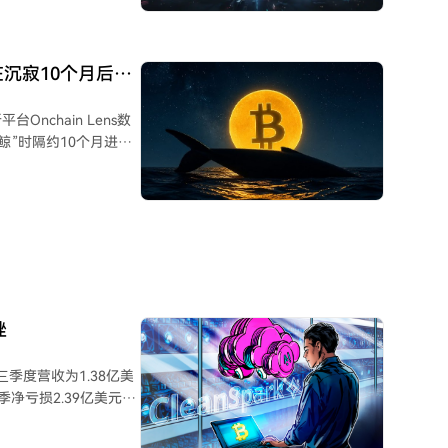
跌反映了资金对安全边
融等领域的深度研究与报
但市场焦点可能正在转
运营团队 - 运营专员
备内容策划与社群管理经
沉寂10个月后再
合作执行或海外市场推
/后端开发**：负责
chain Lens数
/Python/Go等语
鲸”时隔约10个月进行
市场分析与研究报告撰写，
址。 市场参与
，但与该投资者过往资
发送至指定邮箱或通过
conX等机构服务商或
）做准备。场外交易是
等原因转移资产，不一
挫
三季度营收为1.38亿美
季净亏损2.39亿美元，
元。其营收略低于雅虎财经
周四下跌5.5%，但周