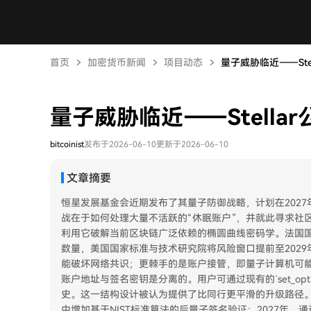
首页
加密货币新闻
项目动态
量子威胁临近——Ste
量子威胁临近——Stella
bitcoinist
发布于2026-06-10
更新于2026-06-10
文章摘要
恒星发展基金会近期发布了其量子防御战略，计划在202
战在于如何处理大量不活跃的“休眠账户”，并就此寻求社
利用它破解当前区块链广泛依赖的椭圆曲线密码学。法国
数量，美国国家标准与技术研究院将风险窗口提前至202
能破坏网络共识；更棘手的是账户接管，即量子计算机可能
账户地址与签名密钥是分离的。用户可通过现有的`set_op
史。这一结构设计被认为提供了比同行更平滑的升级路径。 迁
中增加基于NIST标准算法的后量子签名验证；2027年