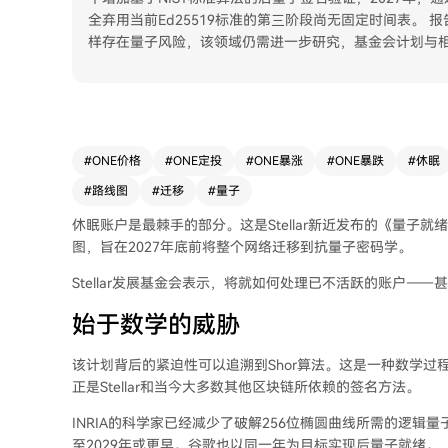
全弃用当前Ed25519标准的第三阶段尚无固定时间表。
样存在量子风险，该领域仍需进一步研究，基金会计划与相
#
ONE价格
#
ONE定投
#
ONE暴涨
#
ONE暴跌
#
休眠
#
路线图
#
迁移
#
量子
休眠账户是最棘手的部分。这是Stellar新近发布的《量
图，旨在2027年底前将整个网络迁移到抗量子密码学。
Stellar发展基金会表示，将就如何处理已不活跃的账户—
始于数学的威胁
该计划背后的紧迫性可以追溯到Shor算法。这是一种数学
正是Stellar和当今大多数其他区块链所依赖的签名方法。
INRIA的科学家已经减少了破解256位椭圆曲线所需的逻
至2029年或更早。谷歌也以同一年为目标实现后量子就绪。