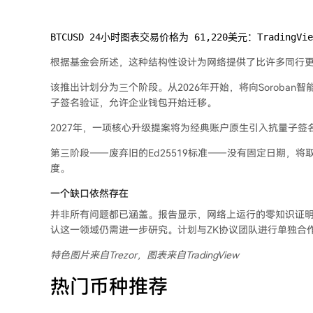
BTCUSD 24小时图表交易价格为 61,220美元：TradingVie
根据基金会所述，这种结构性设计为网络提供了比许多同行
该推出计划分为三个阶段。从2026年开始，将向Soroban智能合
子签名验证，允许企业钱包开始迁移。
2027年，一项核心升级提案将为经典账户原生引入抗量子
第三阶段——废弃旧的Ed25519标准——没有固定日期，
度。
一个缺口依然存在
并非所有问题都已涵盖。报告显示，网络上运行的零知识证
认这一领域仍需进一步研究。计划与ZK协议团队进行单独合
特色图片来自Trezor，图表来自TradingView
热门币种推荐