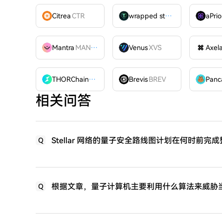
Citrea
CTR
wrapped stUSDT
WSTUSDT
aPrio
Mantra
MANTRA
Venus
XVS
Axel
THORChain
RUNE
Brevis
BREV
相关问答
Stellar 网络的量子安全路线图计划在何时前完
Q
根据文章，量子计算机主要利用什么算法来威胁
Q