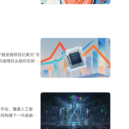
签下潜在超240亿美元合同，
PC租赁收入占比达71%，且
营收增长显著，完成首个千
eanSpark** 的AI
签下66亿美元租约，但
需证明其项目交付与盈
户甚至提供百亿美元“无
闪迪等巨头股价在财报
结。此前AI存储（如
领域“失灵”，HBM等
据中心业务暴涨，消费
 AI的上下文缓存需
财经平台，覆盖人工智
前业绩增长主要依赖“提
共同构建下一代金融信
尽管AI
数据基础设施”资产，
理与良好英文能力。 -