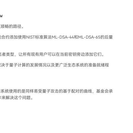
w
更顺畅的路径。
约添加使用NIST标准算法ML-DSA-44和ML-DSA-65的后量
签名者类型，让所有现有用户可以在当前密钥旁边添加它们。
将取决于量子计算的发展情况以及更广泛生态系统的准备就绪程
明系统使用的是同样易受量子攻击的基于配对的曲线，基金会承
作来解决这个问题。