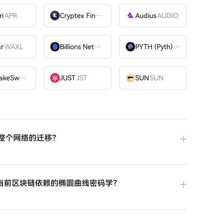
ri
APR
Cryptex Finance
CTX
Audius
AUDIO
ar
WAXL
Billions Network
BILL
PYTH (Pyth)
PYTH
PancakeSwap
CAKE
JUST
JST
SUN
SUN
成整个网络的迁移？
当前区块链依赖的椭圆曲线密码学？