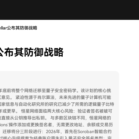
llar公布其防御战略
r公布其防御战略
7年底前将整个网络迁移至量子安全密码学。该计划的核心挑
区意见。 紧迫性源于肖尔算法，未来先进的量子计算机可能
国家信息与自动化研究所的研究已减少了所需的逻辑量子比特
9年或更早。 恒星网络面临两大核心风险：验证者签名被破可
直接从公钥推导出私钥。 与多数区块链不同，恒星网络的
tions`操作添加或更换签名者，无需更改地址、余额或交易历
移将分三阶段进行：2026年，首先在Soroban智能合约
，通过核心升级提案为经典账户原生引入量子安全签名类型；完