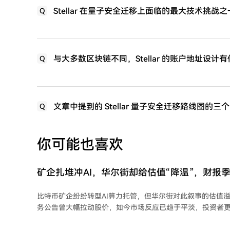
Stellar 在量子安全迁移上面临的最大技术挑战
Q
与大多数区块链不同，Stellar 的账户地址设
Q
文章中提到的 Stellar 量子安全迁移路线图的
Q
你可能也喜欢
矿企扎堆冲AI，华尔街却给估值“降温”，财报
泳”？
比特币矿企纷纷转型AI算力托管，但华尔街对此叙事的估值溢
务公告曾大幅拉动股价，如今市场反应已趋于平淡，投资者
客户质量、项目交付及现金流兑现能力。 二季度财报显示，转型成效分化明显： -