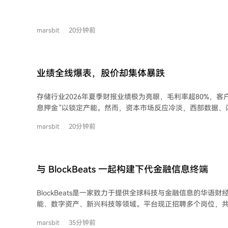
**Core Scientific** 的AI托管收入已占总营收83%，并
但面临高资本支出和客户集中风险。 - **TeraWulf** 的H
签订了长期大额租约，转型进入执行阶段。 - **Hut 8** 
marsbit
20分钟前
兆瓦级AI园区商业化，并获大规模项目融资。 - **MARA** 和 **Cl
业务尚未贡献收入，仍处于建设与签约阶段。CleanSpark虽
收入需待2027年之后。 整体而言，多数矿企仍面临挖矿收入下滑、亏损扩大及高资
本投入的压力。市场态度已从追捧故事转向审视实质，矿企
业绩全线爆表，股价却集体暴跌
利能力才能获得估值重估。
存储行业2026年夏季财报业绩极为亮眼，毛利率超80%，客
息押金”以锁定产能。然而，资本市场反应冷淡，西部数据、
发布后大幅下跌。 核心矛盾在于市场此前预期已极高。当业绩达到历史巅峰，任何
marsbit
20分钟前
边际放缓信号，如下一季指引略微保守，都会引发资金获利了
HBM）利好已被充分消化，筹码拥挤，导致利好出尽。 财报揭示四大反常现象：1.
客户抢付巨额预付款，供应链金融化；2. 摩尔定律在高端存储
先进技术导致每比特成本不降反升；3. 需求结构分化，AI数
与 BlockBeats 一起构建下代金融信息终端
电子业务因成本过高而受损；4. 机械硬盘（HDD）因Agentic
求，从冷备变为AI推理的关键部件，毛利率飙升。 狂欢背后存在隐忧：行业资本开
BlockBeats是一家致力于提供全球科技与金融信息的华语
支（CapEx）创历史新高，或为未来供给过剩埋下伏笔；当
能、数字资产、新兴科技等领域。平台现正招聘多个岗位，
价”，而非出货量绝对增长，一旦价格松动，利润回撤将非常剧烈。 结论是，
息终端。 **招聘岗位包括：** - **热点新闻团队 - 全球市场信息编辑**：负责追踪全
为存储行业带来了长期增长故事，使其看似从周期股转变为“
marsbit
35分钟前
球科技与金融动态，要求对市场有强烈兴趣，具备快速信息处