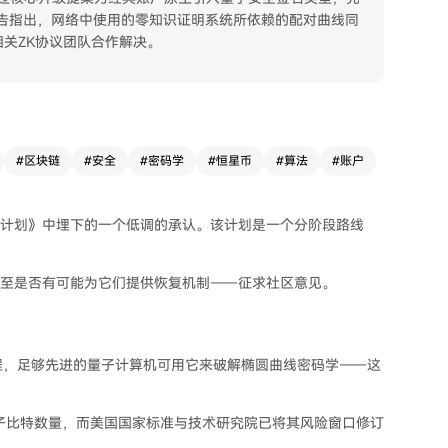
 报告指出，网络中使用的零知识证明系统所依赖的配对曲线同
关ZK协议团队合作解决。
#
区块链
#
安全
#
密码学
#
恒星币
#
算法
#
账户
子就绪计划》中埋下的一个低调的承认。该计划是一个分阶段路线
—甚至是否有可能为它们提供恢复机制——征求社区意见。
过程，足够先进的量子计算机可用它来破解椭圆曲线密码学——这
辑量子比特数量，而美国国家标准与技术研究院已将其风险窗口修订