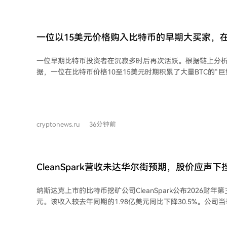
但当估值和预期被推至极限，周期规律并未消失。股价的暴
**深度报道与研究团队 - 科技财经研究员**：负责AI、金
际的担忧，开始从过度拥挤的领域撤离。AI浪潮仍在继续，
道，要求对加密领域有深入了解，具备采访与写作能力。 - **
移。
**：负责社交媒体运营与用户增长，要求熟悉加密市场，具
一位以15美元价格购入比特币的早期大买家，在
验。 - **商务团队 - 商务执行/海外商务拓展**：负责客户
次活跃！
广，要求英语流利，具备商务拓展能力。 - **产品团队 - 前端
一位早期比特币投资者在沉寂多时后再次活跃。根据链上分析平台On
Web开发或服务端系统构建，要求熟练掌握Vue.js/Next.js或PHP
据，一位在比特币价格10至15美元时期积累了大量BTC的“巨
言。 - **预测市场团队 - 研究员/内容作者**：负责预测
了首次转账，转移了50枚BTC（当前价值约322万美元）至新钱包地
要求对金融市场有敏锐分析能力，理解预测市场机制。 办公地点为北京，提供严格
者猜测此举目的。分析平台指出，该交易本身并非直接卖出
的远程办公机会，欢迎实习生应聘。有意者请将简历及作品
金移动模式相似——此前类似转账后，部分资产最终流向了Fal
Telegram联系。
中心化交易所。因此，本次转账可能是在为场外交易（OTC
cryptonews.ru
36分钟前
大额交易中避免价格剧烈波动的常用方式。 不过专家强调，仅凭一次转账不能断定
意图。大额投资者也可能因安全、存储策略调整或钱包整合
定意味着准备出售。
CleanSpark营收未达华尔街预期，股价应声下
纳斯达克上市的比特币挖矿公司CleanSpark公布2026财年第
元。该收入较去年同期的1.98亿美元同比下降30.5%。公司当
合每股基本亏损0.89美元，而去年同期为净利润2.57亿美
汇编的分析师普遍预期的1.422亿美元。消息公布后，公司股价