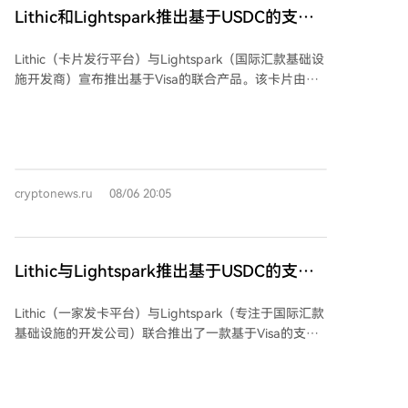
表示高支出用于拓展人工智能能力，而埃隆·马斯克预计
Lithic和Lightspark推出基于USDC的支付
公司收入将在2029-2030年间达到1万亿美元。
卡
Lithic（卡片发行平台）与Lightspark（国际汇款基础设
施开发商）宣布推出基于Visa的联合产品。该卡片由
Lead Bank发行，并以USDC进行结算。 结算机制直接
集成于Lightspark平台。用户资金以稳定币形式存储，
并在支付时自动兑换为当地货币。这使得新产品能够利
用与该公司整个支付网络相同的结算基础设施。 Lithic
的Authorization Intelligence系统负责处理交易，该系
cryptonews.ru
08/06 20:05
统将支付授权、设备验证和反欺诈功能统一整合到可编
程的基础架构中。
Lithic与Lightspark推出基于USDC的支付
卡
Lithic（一家发卡平台）与Lightspark（专注于国际汇款
基础设施的开发公司）联合推出了一款基于Visa的支付
卡产品。该卡由Lead Bank发行，并采用美元稳定币
USDC进行结算。 USDC结算机制直接集成在Lightspark
平台内。用户的资金以稳定币形式存储，并在支付时自