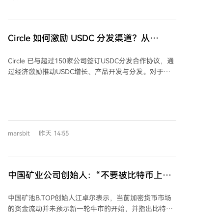
采用的核心战略之一。目前Circle拥有超过150个分发合
便捷通道，是加密资产走向实际应用的重要一环。
作伙伴协议。 同时，Circle明确表示目前没有计划向股
东支付季度股息。公司首席财务官Jeremy Fox-Ginn指
出，公司的重点是保持强劲的资产负债表，以投资于不
Circle 如何激励 USDC 分发渠道？从
同市场周期并把握战略机遇。管理层认为，将现金再投
Hyperliquid 合作与链上 9:1 归属说起
资于平台增长，为股东创造的价值将远超支付股息。 这
Circle 已与超过150家公司签订USDC分发合作协议，通
两项决策都表明，Circle优先考虑的是USDC的扩展和业
过经济激励推动USDC增长、产品开发与分发。对于能
务增长，而非短期向股东返还资本。公司第二季度总收
够显著扩大USDC使用规模的大型企业，Circle可与
入和储备收益为7.01亿美元，同比增长7%；季度末
Coinbase共同设计合作安排。根据双方协议，来自第三
USDC流通量为733亿美元。
方渠道的USDC所产生的“生态系统经济利益”，在扣除
激励后由Circle与Coinbase各分50%。 以近期与去中心
化衍生品协议Hyperliquid的合作为例，该合作涉及
marsbit
昨天 14:55
Hyperliquid、Circle和Coinbase三方。链上数据显示，
截至季度末，Hyperliquid平台持有的USDC中，约
90%（49.52亿美元）计入Coinbase平台，约10%（5.5
亿美元）计入Circle平台。系统会通过交易动态维持这一
中国矿业公司创始人：“不要被比特币上涨
大致比例。但需注意，这一资金归属比例不等于三方的
迷惑，牛市尚未开始”
最终收益分配细节，具体的分成条款并未公开。 总体而
中国矿池B.TOP创始人江卓尔表示，当前加密货币市场
言，通过激励合作伙伴来扩大USDC分发规模是Circle的
的资金流动并未预示新一轮牛市的开始，并指出比特币
长期策略。Circle和Coinbase在引入重要第三方渠道上
在短期上涨后可能面临最终下跌。 江卓尔提供的数据显