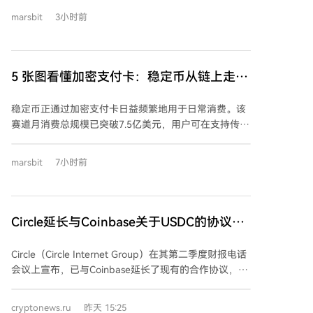
高达84%，取代了早期占主导的欧元稳定币EURe。 目
marsbit
3小时前
前，几乎所有的加密支付卡交易都通过Visa网络进行。
这些卡片允许用户直接使用加密货币（主要是稳定币）
在传统商户处消费，资金在支付时即时转换为法币，为
无银行账户用户提供了使用美元的便捷通道，推动了稳
5 张图看懂加密支付卡：稳定币从链上走向
定币在传统支付系统中的渗透。
现实消费
稳定币正通过加密支付卡日益频繁地用于日常消费。该
赛道月消费总规模已突破7.5亿美元，用户可在支持传统
银行卡网络的商户直接使用加密货币（主要是稳定币）
付款，后台实时兑换为法币，商户无感。 数据显示，
marsbit
7小时前
2026年7月加密支付卡月交易额达7.59亿美元，较去年
同期的3.06亿美元增长约2.5倍；交易笔数近900万笔，
单笔平均金额约86美元。支付结算的公链分布呈现多元
化：Optimism链占29%，Solana与Base链各占19%，而
Circle延长与Coinbase关于USDC的协议并
早期的Gnosis链占比已降至2%。 稳定币使用格局发生
排除了支付股息的可能性
显著变化。美元稳定币成为绝对主导，USDC占交易量
Circle（Circle Internet Group）在其第二季度财报电话
的58%，USDT占26%；此前主导市场的欧元稳定币
会议上宣布，已与Coinbase延长了现有的合作协议，条
EURe份额已跌至2%。 尽管相比传统银行卡网络规模仍
款保持不变。该协议确保了USDC稳定币将继续深度整
小，但加密支付卡增长迅猛。其通过复用Visa等成熟网
合在Coinbase的所有产品中，是Circle推动USDC分发和
cryptonews.ru
昨天 15:25
络底层，为全球用户提供了使用稳定币进行现实支付的