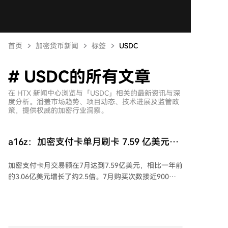
首页
加密货币新闻
标签
USDC
# USDC的所有文章
在 HTX 新闻中心浏览与「USDC」相关的最新资讯与深
度分析。潘盖市场趋势、项目动态、技术进展及监管政
策，提供权威的加密行业洞察。
a16z：加密支付卡单月刷卡 7.59 亿美元，
一年涨 2.5 倍，美元稳定币几乎吃掉全盘
加密支付卡月交易额在7月达到7.59亿美元，相比一年前
的3.06亿美元增长了约2.5倍。7月购买次数接近900万
笔，平均单笔交易金额约86美元。 支付结算的底层区块
链格局已从年初Gnosis链主导转变为Optimism、Solana
和Base三分天下，三者合计承载了约67%的交易量。美
元稳定币已完全主导支付场景，USDC和USDT合计占比