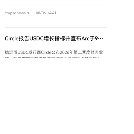
动兑换为当地货币。这使得新产品能够利用与
Lightspark整个支付网络相同的结算基础设施。 Lithic
cryptonews.ru
08/06 14:41
则通过其Authorization Intelligence系统负责交易处
理。该系统将支付授权、设备验证和反欺诈保护功能整
合在单一的可编程基础设施中。 简而言之，此次合作推
出了一款以USDC为底层结算资产的Visa卡，结合了
Circle报告USDC增长指标并宣布Arc于9月
Lightspark的实时兑换结算能力和Lithic的智能风控与交
16日正式上线主网
易处理平台。
稳定币USDC发行商Circle公布2026年第二季度财务业
绩，并宣布其面向机构与可编程金融的区块链网络Arc将
于9月16日正式上线主网。 财务数据显示，本季度
USDC流通量达733亿美元，链上交易量同比增长151%
cryptonews.ru
08/05 19:11
至14.8万亿美元。公司总收入及储备收益为7.01亿美
元，净利润4800万美元。 Arc网络的首批验证者包括贝
莱德、Visa、万事达卡、ICE、DTCC、渣打银行和
Galaxy等全球顶尖金融机构。Circle强调这是一种由使
分析师解释为何三星可能成为稳定币分发领
用者共同维护的新区块链基础设施模式。相关合作方
域的未来领导者
面，贝莱德计划在Arc上部署BUIDL基金，DTCC正探索
分析师认为，三星可能凭借将稳定币功能集成至Galaxy
资产代币化，纽约梅隆银行与渣打银行则在测试托管及
智能手机，成为全球最大的稳定币分销商之一。这一观
结算集成。 监管进展上，Circle获得了美国货币监理署
点是在三星宣布其Samsung Wallet将支持稳定币后提出
的最终批准，将成立Circle National Trust，未来可能自