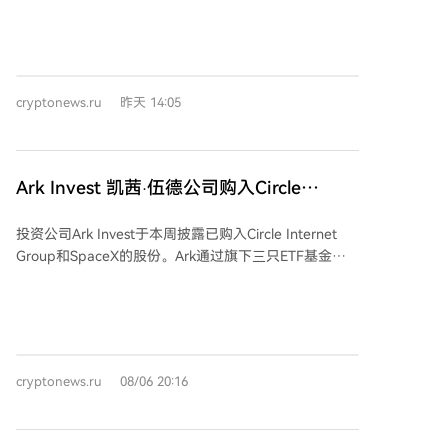
利益一致，旨在共同做大USDC生态。
示，加密货币市场中稳定币供应持续呈现资金外流趋
势。过去一个月，稳定币总市值缩减约22.3亿美元。其
中，Tether（USDT）市值从1842亿美元降至1831亿美
元，USD Coin（USDC）市值从732.8亿美元降至721.5
cryptonews.ru
昨天 14:05
亿美元。 江卓尔认为，稳定币供应减少表明市场新资金
流入依然疲弱，当前的资金条件并不支持牛市启动。他
预测比特币短期内可能反弹至68,000-70,000美元高
点，但在此轮上涨中空头平仓后，比特币或将经历“最后
Ark Invest 凯茜·伍德公司购入Circle
一跌”。 *本文不构成投资建议。
Internet Group和SpaceX股票
投资公司Ark Invest于本周披露已购入Circle Internet
Group和SpaceX的股份。Ark通过旗下三只ETF基金以
约1730万美元购入了27.3343万股Circle股票，Circle是
稳定币USDC的发行方，其在旗舰基金ARKK中的持仓比
例现为3.68%，约合2.234亿美元。此外，Ark还通过多
只基金以近2000万美元购入了18.183万股SpaceX股
票。 Circle第二季度财报显示其收入增长7%，达7.01亿
cryptonews.ru
08/06 20:16
美元，流通中的USDC规模增长19%至733亿美元。尽管
SpaceX同期收入增长92%至78亿美元，但其股价下跌
了13.61%，主要原因是季度支出超过184亿美元。公司