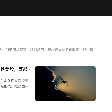
分析。潘盖市场趋势、项目动态、技术进展及监管政策，提供权
领跌美股，西部数
霍尔木兹海峡管控草
风险担忧，推动国际油
胀压力，叠加谷歌发行
温，美债收益率上行，美
og等因业绩未达预期或增