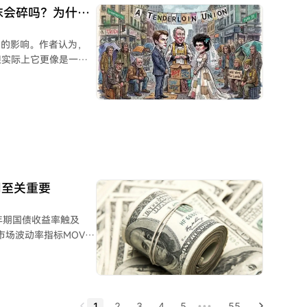
政策所遗留的困境。
？泡沫会碎吗？为什么
场的影响。作者认为，
但实际上它更像是一场
过度建设。真正的风险
，导致高杠杆参与者崩
发大规模流动性注入。
上涨。作者预测，AI
续，形成泡沫的“冲顶阶
比特币开启长期上涨趋
了2026年底5000美
周至关重要
能造就自2021年以来
年期国债收益率触及
市场波动率指标MOVE
的对冲情绪。 本轮
管美联储态度强硬，但
歧，令投资者担忧其加
股票市场在高利率环境
1
2
3
4
5
55
•••