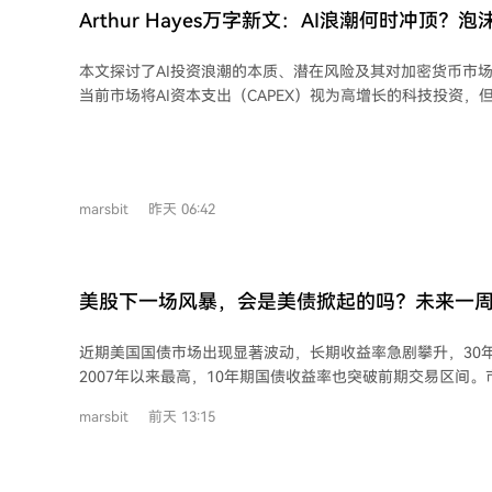
一条道路，即通过货币超发来应对危机，而这正是过去宽松
Arthur Hayes万字新文：AI浪潮何时冲顶
我要狂买ETH？
本文探讨了AI投资浪潮的本质、潜在风险及其对加密货币市
当前市场将AI资本支出（CAPEX）视为高增长的科技投资，
房地产式的信贷泡沫，其核心是数据中心等物理基础设施的
并非AI企业盈利下滑，而是资本支出增速放缓触发信用危机
盘。届时政府很可能以“国家安全”等名义印钞救助，进而引
这种错配的资本最终将涌入加密市场，推动比特币等资产价格
marsbit
昨天 06:42
资本支出增速可能在2027年年中开始放缓，而信贷扩张将持
段”。当危机爆发时，政府的救助规模可能超过2008年，为
势，目标甚至可能超过100万美元。 此外，作者看好以太坊（ETH）的未来表现，认
为其将成为传统金融资产代币化（RWA）的关键结算层，并给出
美股下一场风暴，会是美债掀起的吗？未来一
元的目标价。总之，AI泡沫的破裂与随之而来的政府印钞，可
未见的加密货币大牛市。
近期美国国债市场出现显著波动，长期收益率急剧攀升，30
2007年以来最高，10年期国债收益率也突破前期交易区间。
指数升至5月以来高位，对长债的看跌期权需求激增，反映出强烈
marsbit
前天 13:15
波动的核心驱动力是市场对美联储抗通胀公信力的质疑。尽
持续高于目标的通胀数据以及近期利率决议委员会内部的分
息决心。债市的动荡已开始向股市传递压力信号，分析指出