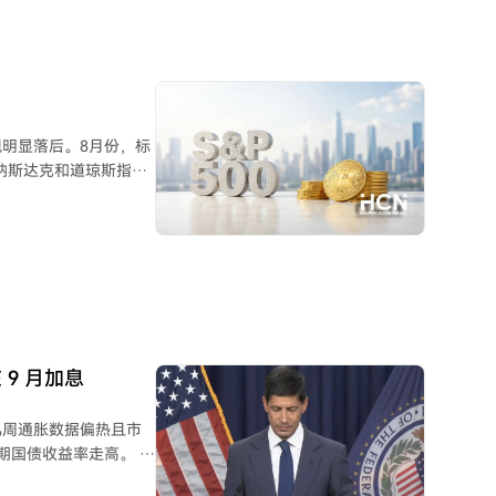
整体市场交易活跃度低，
效突破6.5万美元关
明显落后。8月份，标
。纳斯达克和道琼斯指数
涨势主要由人工智能相
比特币的上涨。 部
，对所有风险资产构成
，需通过通胀预期和美
公司可能出售比特币的传
元挂钩的主要稳定币
9 月加息
有比特币被视为看涨信
几周通胀数据偏热且市
国债收益率走高。 沃
与前任们详尽引导市场