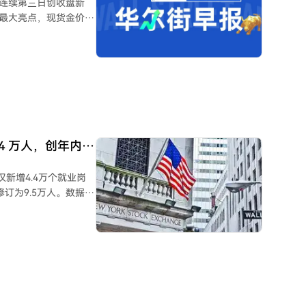
，连续第三日创收盘新
为最大亮点，现货金价大
黄金矿业股普遍大涨7%
MD跌逾7%，SpaceX
激增的资本支出引发市
SolarEdge因季度指
.4 万人，创年内最
，伊朗与阿曼就霍尔木
仅新增4.4万个就业岗
订为9.5万人。数据表
指出，招聘模式正在发
续专注于抑制高通胀提