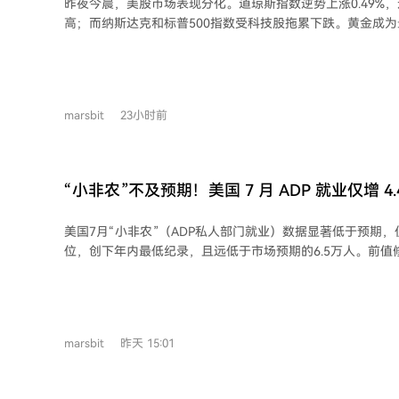
昨夜今晨，美股市场表现分化。道琼斯指数逆势上涨0.49%
价
高；而纳斯达克和标普500指数受科技股拖累下跌。黄金成
涨超4.2%，突破4300美元/盎司，创五个月最大单日涨幅，
左右。 科技板块内部分化显著。英伟达涨3.43%，创近两月新高。但谷歌因AI部门
领导层重大调整（包括首席科学家Jeff Dean离职）跌超4%。A
在发布季报后暴跌近14%，尽管其营收翻倍、亏损收窄，但
marsbit
23小时前
场担忧。 存储领域，闪迪和西部数据虽财报强劲，但因下一财季指引不及市场对AI
存储的高预期，股价在夜盘时段重挫。 其他个股方面，礼来因上调全年业绩指引涨
近5%，Shopify因营收大增且指引超预期暴涨近17%。光伏企业
引疲软暴跌超30%。 宏观层面，美联储两位官员仍强调若通胀不降可能继续加息，
“小非农”不及预期！美国 7 月 ADP 就业仅增 4
但利率市场对9月加息的预期概率已有所下降。地缘政治方面
低，周五非农数据成关键
兹海峡新航运安排的磋商取得进展。 后续需关注SpaceX巨额内部持股解禁的潜在影
美国7月“小非农”（ADP私人部门就业）数据显著低于预期，
响，以及今日将公布的美国初请失业金数据。
位，创下年内最低纪录，且远低于市场预期的6.5万人。前值修
明劳动力市场增长势头有所降温。 报告同时显示，跳槽员工的薪资增速加速至近一
年来最快水平，表明工资增长仍具韧性。ADP首席经济学家
生变化，雇主正在应对宏观经济环境的转变。 市场焦点转向周五将公布的官方非农
就业报告。若数据印证劳动力市场放缓趋势，将为美联储继
marsbit
昨天 15:01
供依据。