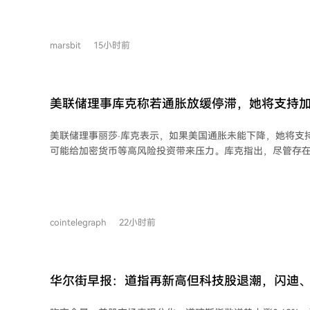
的做法相反。尽管近期美债遭抛售引发对其公信力的质疑，
沟通能让政策更灵活、减少失误。他承认在传递核心信息上
改变整体改革方向。 目前期货市场预计9月加息概率约55%。知情人士称，利率仍是
marsbit
15小时前
首要政策工具，必要时将动用。美联储首选通胀指标6月为3.7
标，但长期市场通胀预期近日有所回落。 沃什预计在本月杰克逊霍尔年会发表首次
重要演讲，外界视其为阐释其政策框架、澄清沟通失误的关
将借此机会展现其引领美联储改革的决心。
美联储理事库克称若通胀放缓停滞，她将支持
美联储理事丽莎·库克表示，如果美国通胀未能下降，她将支
可能给加密货币等高风险投资带来压力。库克指出，尽管存
象，但如果反通胀进程停滞，她已准备好采取行动。她强调
胀风险高于就业风险，因此必要时将加息。美联储长期通胀目
6月的个人消费支出价格指数同比上涨3.7%，仍接近目标的
若持续高于目标，可能导致更高的通胀水平在价格和工资设
cointelegraph
22小时前
得后续控制更加困难。
华尔街早报：道指再新高但科技股退潮，闪迪
及预期夜盘暴跌，黄金大涨4%带飞矿业，谷歌A