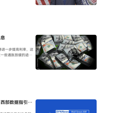
沃什坚持认为更精简的
存在不足，但不会因此
%，持续高于2%目
键机会。分析认为，他
加息
持进一步提高利率，这
在一些通胀放缓的迹
，目前通胀过高，且通
标为2%，但截至今年
两倍。库克警告称，通胀
定行为中根深蒂固，使
、西部数据指引不
I高层调整带跌股