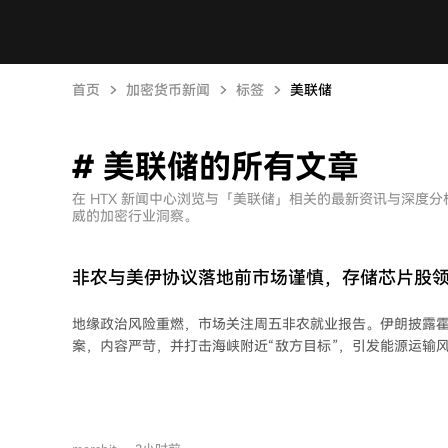
首页
加密货币新闻
标签
美联储
# 美联储的所有文章
在 HTX 新闻中心浏览与「美联储」相关的最新资讯与深度
威的加密行业洞察。
非农与美伊协议落地前市场谨慎，存储芯片股
据跌13%，原油走强
地缘政治风险重燃，市场关注周五非农就业报告。伊朗披露
案，内容严苛，并打击海峡附近“敌方目标”，引发能源运输
价大幅上涨。布伦特原油一度升破83美元。油价急涨重燃通
250亿美元企业债增加供给压力，市场对美联储加息预期升
元走强。 美股承压连续第二日收跌，道指跌幅居前。存储芯片股因业绩指引不佳领
跌，西部数据暴跌超13%。个股方面，AppLovin、Datad