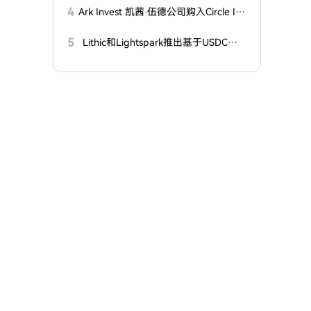
4
Ark Invest 凯茜·伍德公司购入Circle Int
ernet Group和SpaceX股票
5
Lithic和Lightspark推出基于USDC的
支付卡