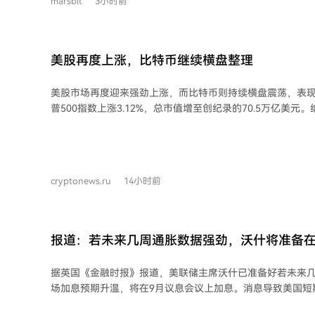
marsbit
3小时前
速放缓而大幅下挫。SpaceX限售股解禁后股价不跌反涨。
显示在非农数据发布前保持谨慎。 欧股表现相对强势，STOXX 600指数继续创新
高。其他资产方面，日元回落，黄金冲高后持平，比特币未能有
口。市场正等待非农就业数据提供更明确的方向指引。
美股再度上涨，比特币继续横盘整理
美股市场再度迎来强劲上涨，而比特币则持续横盘震荡，表现
普500指数上涨3.12%，总市值增至创纪录的70.5万亿美元
同样走高，华尔街风险偏好情绪浓厚。 然而，比特币本月仅微涨约2%，价格徘徊在
64,600美元附近，未能跟随股市步伐。分析认为，美股此轮
关个股驱动，而非能够普遍提振风险资产的宏观动力，这限制了
分宏观因素，如油价下跌和霍尔木兹海峡航运有望恢复正常
cryptonews.ru
14小时前
利好，但股市受益更为直接。比特币的利好传导则更为间接
联储政策，过程更长且前景不确定。 加密货币市场自身也面临制约因素，包括
Coldcard钱包遭黑客攻击损失1.3亿美元，以及Strategy
闻。此外，债券收益率上升导致资金通过稳定币流出，与美
报道：若未来几周通胀数据强劲，沃什将准备在 
USDT供应量已降至2025年以来最低水平。 市场情绪指标显示贪婪情绪，稳定币平
均收益率仍高于美联储有效利率2.9个百分点，大矿工继续持
据英国《金融时报》报道，美联储主席沃什已准备好若未来
号，但主要协议的锁仓总价值略有下降。
场加息预期升温，将在9月议息会议上加息。消息导致美国短期
什自上任以来推行大幅削减前瞻指引的“精简沟通”策略，这