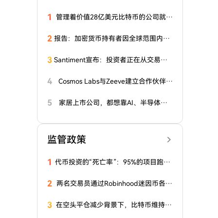
1
管理着价值28亿美元比特币的公司就B
TC发表乐观声明！
2
报告：加密货币持有者因全球范围内日
益增多的“扳手”攻击损失3000万美元
3
Santiment宣布：投资者正在从交易所
撤出这两种意想不到的山寨币代币！这
意味着什么？牛市即将来临？
4
Cosmos Labs与Zeeve建立合作伙伴关
系
5
家居上市公司，都想靠AI、半导体翻
身
监管政策
1
代币投资的“死亡率”：95%的项目跑输
比特币，73%最终回撤超90%
2
两名交易员通过Robinhood迷因币各赚
近百万美元
3
在空头平仓减少背景下，比特币维持在
64,500美元上方