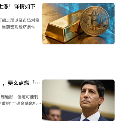
上涨！详情如下
美元可能走弱以及市场对降
术指标显示，黄金价格
准备开启新一轮上涨趋
经济数据表现不同，美
市场对降息的预期会增
促使投资者转向寻求替
」，要么点燃「美
工具。然而，分析也提
业和经济增长指标仍将
抑制通胀，但这可能刺
严重的“全球金融危机
为代价换取短期稳定，最
，这两种路径都将导致严重
国已积累了高通胀压
能在政治压力下选择后