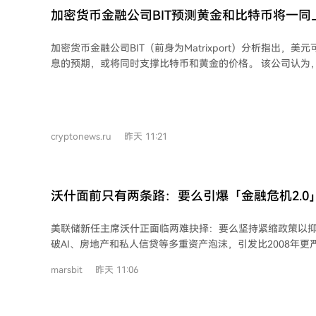
加密货币金融公司BIT预测黄金和比特币将一同
加密货币金融公司BIT（前身为Matrixport）分析指出，
息的预期，或将同时支撑比特币和黄金的价格。 该公司认为，当前宏观经济条件可
能同时对风险资产和作为避险资产的黄金产生积极影响。技
可能正在形成重要的底部，在经历近期波动后，贵金属可能
势。同时，比特币预计也将受到类似宏观经济因素的支持。 BIT强调，尽管市场普遍
预期美联储今年可能加息两次，但这一情景并非确定。如果
cryptonews.ru
昨天 11:21
联储今年也可能完全不加息。这种情况下，美元可能贬值，
强。 分析指出，美元走弱历来是支撑黄金的关键因素，而比特币近年来也对类似的
宏观事件表现出敏感性。全球流动性增加和降息预期，可能
代资产。 市场专家认为，低利率环境可能提升黄金和比特币的吸引力，因为持有非
沃什面前只有两条路：要么引爆「金融危机2.0
生息资产的机会成本降低，促使投资者将其作为对抗通胀的
元危机1.0」？
醒，对货币政策的预期可能随经济数据快速变化，通胀、就
美联储新任主席沃什正面临两难抉择：要么坚持紧缩政策以
是决定美联储未来行动的关键。 *本文不构成投资建议。
破AI、房地产和私人信贷等多重资产泡沫，引发比2008年更
2.0”；要么在压力下重回宽松货币政策，以牺牲美元购买力
marsbit
昨天 11:06
终导致“全球货币危机1.0”。经济学家aka Shan分析指出
经济衰退，且由于长期货币超发和“坎蒂隆效应”的影响，美
力。目前市场对沃什执行真正鹰派政策的预期很低，他很可