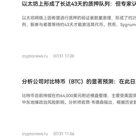
出现分化。 尽管美股牛市基础仍在（经济稳健、盈利增长、AI资本开支巨大），但
以太坊上形成了长达43天的质押队列：但专家
风险回报已不便宜，上行弹性减弱。美联储沟通趋于模糊，
的看涨信号
市，尤其是成长股，带来压力。 总结而言，牛市格局未变，但市场已进入一个波动
以太坊网络上因希望进行质押的验证者数量激增，形成了约25
加大、操作更难的阶段。7月的市场提醒投资者：过度拥挤和
列，新参与者需等待约43天才能激活其代币。然而，Sygnum
剧烈清洗。
门负责人托马斯·布伦纳指出，这种漫长的等待不应被直接解
布伦纳表示，验证者队列的拥堵虽然反映了机构需求，但也
性的显著影响。他提到，自Dencun升级后，每日验证者吞吐量
ETH，且这一限制在Pectra升级中并未提高。Pectra升级
cryptonews.ru
07/31 17:20
2048枚ETH并支持自动复利功能，大型质押运营商可以向现
创建新验证者。但即便仅向现有验证者添加1枚ETH，该交易
进入相同的激活队列。 因此，布伦纳认为，并非队列中的所有ETH都源自新投资者
的需求，其中部分积累来自于已质押ETH的再分配、对现有
分析公司对比特币（BTC）的显著预测：在此
程。他指出，一个更重要的市场信号是提款队列几乎为空，
启新一轮牛市！
维持其网络头寸，显示出真实的信心。 目前，以太坊网络上已质押约4120万枚
比特币目前持续在约64,000美元附近横盘整理，主要受美国
ETH，约占流通总量的33.8%。布伦纳还强调，尽管ETH价
中东地缘政治风险影响。分析师若昂·韦德森指出，根据历史
并未放弃质押。许多机构将质押收益视为以太坊内在的基本
与美国选举周期存在关联。通常在中期选举前，比特币会进
大障碍之一仍是隐私问题。由于验证者地址、存款地址和提
选举不确定性消退后，往往能开启长期的牛市行情。例如，
追踪，机构投资者对扩大其质押规模持谨慎态度，隐私问题
现任总统获胜，比特币常出现显著上涨，并在其就职后接近
押市场更快增长的主要障碍。
提到，XRP在2024年特朗普胜选后大幅上涨，并于2025年
cryptonews.ru
07/31 11:56
他预测，比特币的下一次上涨趋势可能在美国中期选举后启动。 *本文不构成投