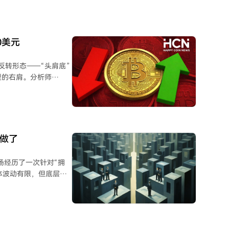
资本投入。不过，历史
，因此尽管盈利面支撑
0美元
反转形态——“头肩底”
型的右肩。分析师
理由。 比特币仍
67,000美元。与
坊已确立上升趋势，正
太坊而非比特币。这种
太坊兑美元
难做了
163美元的道路。以太
紧张局面。比特币需要
股市场经历了一次针对“拥
。根据Kibar的观
体波动有限，但底层热
跌向60,000及
剧烈波动和显著去杠
杠杆ETF规模锐减。
I资本开支能否带来清
AI相关公司的走势已