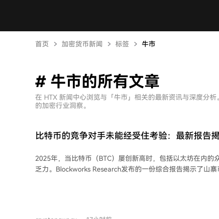
首页
加密货币新闻
标签
牛市
# 牛市的所有文章
在 HTX 新闻中心浏览与「牛市」相关的最新资讯与深度分
的加密行业洞察。
比特币的竞争对手未能经受住考验：最新报告
相！"仅有少数山寨币成为赢家！"
2025年，当比特币（BTC）屡创新高时，包括以太坊在内
乏力。Blockworks Research发布的一份综合报告揭示
报告指出，山寨币的表现普遍落后于比特币。在2020年初至2
1.7%的（市值曾达到至少5000万美元且拥有24个月交易历
比特币，从长远看，比特币的表现碾压了绝大多数山寨币。 报告强调，市场格局在
2021年牛市后发生了剧变。在2020-2021年的牛市中，约