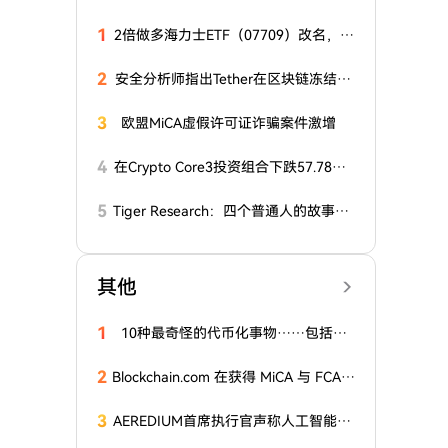
1
2倍做多海力士ETF（07709）改名，投
资者还有回本希望吗？
2
安全分析师指出Tether在区块链冻结交
易流程中存在漏洞
3
欧盟MiCA虚假许可证诈骗案件激增
4
在Crypto Core3投资组合下跌57.78%
后，GSR增加比特币敞口
5
Tiger Research：四个普通人的故事，
揭示2036年区块链的最终归宿
其他
1
10种最奇怪的代币化事物……包括放
屁
2
Blockchain.com 在获得 MiCA 与 FCA
批准后，又赢得开曼群岛托管牌照
3
AEREDIUM首席执行官声称人工智能增
强了对稳定币储备的控制