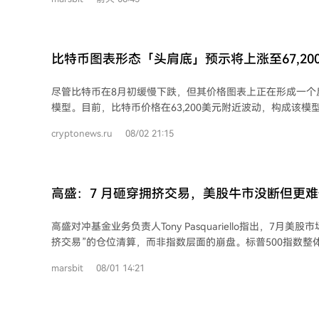
平，且AI超级周期的红利尚未完全释放，科技公司持续加大
数据显示中期选举年8月至选举日期间市场回报中位数为0%
强劲，实现年内新高的具体节奏仍存在不确定性。
比特币图表形态「头肩底」预示将上涨至67,20
尽管比特币在8月初缓慢下跌，但其价格图表上正在形成一个
模型。目前，比特币价格在63,200美元附近波动，构成该模
TechCharts的Axel Kibar指出，这是本月多头短期乐观的唯一现实
cryptonews.ru
08/02 21:15
处于上升起点，关键问题在于买家是否有足够动力推动价格突破至
此同时，ETH/BTC交易对已向上突破类似的反转底部。以太
朝着0.0312的技术目标前进，表明大资金目前更青睐投资以
流动性轮动消耗了比特币的动能，使其缺乏快速启动所需的交易量。 以
高盛：7 月砸穿拥挤交易，美股牛市没断但更
汇率正测试1,875美元支撑位，若能守住，则可能打开通往2,
坊的相对强势对整个市场是积极信号，但比特币持有者面临
高盛对冲基金业务负责人Tony Pasquariello指出，7月美
快速上涨突破67,200美元以确认反转形态，否则该模式可能失效
挤交易”的仓位清算，而非指数层面的崩盘。标普500指数整
点，若未来几天未能突破颈线，空头将重新掌控局面，推动比特币
门交易（如AI概念股、高动量科技股、韩国股票等）经历了
58,000美元的支撑位。
marsbit
08/01 14:21
杆。这表现为全球科技敞口出现五年多来最大规模卖出，以及
市场的核心矛盾从叙事转向实际回报，投资者开始质疑巨额A
晰、可持续的收益。微软和亚马逊的财报部分缓解了担忧，但