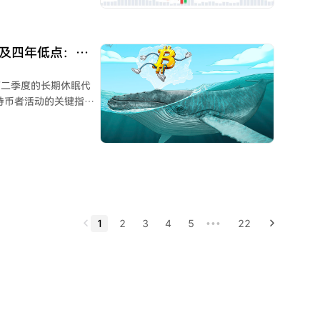
可能减少比特币可用供
币作为全球替代资产的
触及四年低点：
binhood则推出支
区块链技术产品化。
币在第二季度的长期休眠代
好能产生实际收益的加密
持币者活动的关键指标
传统金融与加密货币深
域。
当前数据表明，在经历了
放缓。 分析师通
而当前活动的沉寂则暗
1
2
3
4
5
22
•••