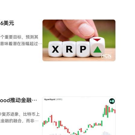
6美元
的首个重要目标，预测其
，这意味着潜在涨幅超过
支撑位。 关键阻
进。成功站上1.65美元
高至6.40美元的看涨前
在历史高点之上，届时
美元。
nhood推动金融业
现初步复苏迹象，比特币上
统金融的融合，而非单
及机构DeFi的规模