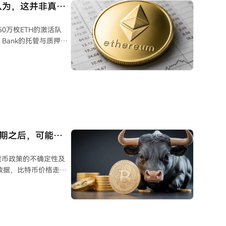
认为，这并非真正
长端利率波动也给股
0万枚ETH的激活队
过高杠杆的交易将面临
 Bank的托管与质押部
读为强烈的看涨信号。
受到以太坊协议技术特
被限制在约57,600枚
允许单个验证者最多持有
有验证者追加ETH而非
也会与新的质押者一同
验证者的补充以及复利过
日期之后，可能开
这表明现有参与者正在
货币政策的不确定性及
格有所疲软，机构投资者
数据，比特币价格走势
特性，但机构参与的最
入熊市或面临压力，但
款交易在区块链上可被
在历次总统选举中，若
仍是制约以太坊机构质
周期峰值。韦德森特别
其就职日达到局部高点。
资建