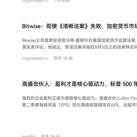
cryptonews.ru
17小时前
曾超越比特币，但其中86%的代币从峰值下跌了超过90%。在
比特币的187种山寨币中，仅有OKB在后续时期维持了对BTC的领
言，在整个2020年至2026年期间，只有22种山寨币的收
单中包括BNB、OKB、GT、LEO、BGB、WBT、MX、CAKE
Bitwise：即使《清晰法案》失败，加密货币
Tron等。需要注意的是，此分析仅针对曾达到特定市值门槛
货币。
Bitwise公司首席投资官马特·霍根针对美国加密货币监管法案《CL
景发表评论。他指出，若该法案未能在8月5日之前结束辩论
会前通过的机会渺茫，国会之后将聚焦11月大选。 霍根认为，即使法案本周未能推
cryptonews.ru
昨天 18:38
进，也不会彻底“死亡”，可能推迟至9月或12月再议。当前
部分专业投资者持观望态度。他表示，若法案通过几率降至10
受波动，但反而可能为秋季反弹铺路。最佳情形是法案通过
一轮牛市。 霍根强调，即使没有《CLARITY Act》，行业仍将向前发展。SEC主席保
高盛合伙人：盈利才是核心驱动力，标普 500
罗·阿特金斯已表示愿制定类似规则，短期看甚至可能更有利
新高
密货币已具备足够发展动能：BlackRock比特币ETF取得成
强劲的企业盈利正成为美股核心驱动力。高盛合伙人John Flo
积极推进资产代币化，Visa等支付公司与Coinbase合作稳定币平
第二季度每股收益（EPS）同比增速追踪值高达45%，远超
出了集成DeFi的区块链。他以1996年电信法案为例，指出
项目后增速仍达26%，为2021年以来最快。分析师已开始上调
停止发展，亚马逊、eBay等仍如期崛起。 霍根总结道，加密货币已积蓄足够动力，
正趋势在多数板块保持正面。 同时，市场仓位趋于“干净”：高盛情绪指标从高位回
将在未来几十年持续改变金融体系，无论近期立法结果如何
落，对冲基金去杠杆明显，零售投资者杠杆也开始降温。这种
境为市场进一步上行创造了条件。 从估值看，美股相对其他主要市场处于较便宜水
marsbit
前天 06:45