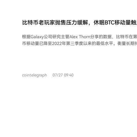
行等优势。他预计，机构投资者通过ETF等产品加速入场，
应，从而推动市场。同时，地缘政治不确定性可能提升比特
吸引力。 Hyperliquid和Robinhood被视为推动链上金融的两大代表：Hyperliquid从
比特币老玩家抛售压力缓解，休眠BTC移动量
加密货币衍生品交易扩展至大宗商品和股票指数等传统资产；Ro
Galaxy
持代币化股票和DeFi服务的区块链，显示传统金融公司正将
根据Galaxy公司研究主管Alex Thorn分享的数据，比特
Hougan认为，即将到来的牛市将惠及整个行业，但尤其看
币移动量已降至2022年第三季度以来的最低水平。衡量长期
应用和积极开发区块链金融产品的传统公司。他总结道，当
“币天销毁”也显示出类似的下降趋势。 Thorn指出，此前该指标的飙升主要由“早期
度融合时，下一个牛市便会到来，投资者应提前布局相关领
持有者获利了结”驱动，这与2017年牛市期间的模式类似。
2024年和2025年初较高的代币分发后，长期持有者的卖出活动已经
常将休眠代币移动的增加视为获利了结和卖压加剧的信号，
cointelegraph
07/27 09:40
示长期投资者可能正转向持有策略，而非抛售其代币。