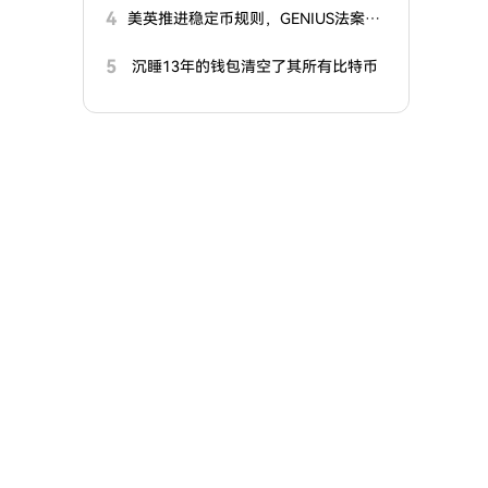
4
美英推进稳定币规则，GENIUS法案进
入实施阶段
5
沉睡13年的钱包清空了其所有比特币