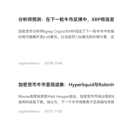
议。
分析师预测：在下一轮牛市反弹中，XRP将涨至
加密货币分析师Egrag Crypto为XRP设定了下一轮牛市中
价格可能飙升至6.40美元。以当前约1.06美元的价格计算
500%。 分析师指出，XRP价格已测试了其多年对称三角形态的突破点，但同时警
告，若该三角形态的上边界失守，价格可能回落至0.88美元附近的
力位方面，XRP需先突破1.23美元，才能进一步向1.65美元迈
后，将有望挑战3.00美元和3.50美元的历史高点区域。最终冲
cryptonews.ru
07/28 13:40
景，需要价格在21个月指数移动平均线的支撑下，稳定维持
甚至可能打开通往30美元的路径。 进入2026年以来，XRP价格已下跌近43%。截至
发稿时，其24小时交易额约为13.3亿美元，市值为660.6亿
加密货币牛市显现迹象：Hyperliquid与Robi
务向区块链迁移
Bitwise首席投资官Matt Hougan指出，加密货币市场出
涨而科技股下跌。他认为，下一个牛市将聚焦于区块链与传
纯投机，核心在于稳定币、资产代币化、全天候交易、即时结算
cryptonews.ru
07/27 11:02
化应用。 Hougan强调，区块链基础设施能提供更快结算、全球准入和持续市场运