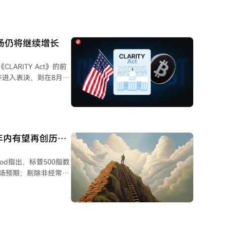
2017年牛市期间跑赢
先优势。 总体而
益率超越了比特币。分析名
、以太坊、Solana和
市场仍将继续增长
的项目，并非所有加密
ARITY Act》的前
并进入表决，则在8月休
围绕法案的不确定性已使
%-19%，市场短期或
，这将开启加密货币新
 年内有望再创历史
于创新。霍根指出，加
功，纳斯达克、摩根大通
od指出，标普500指数
台，Robinhood推
市场预期；剔除非经常性
互联网并未因立法延迟而
2027年盈利预期，修
。
“去泡沫化”的仓位环