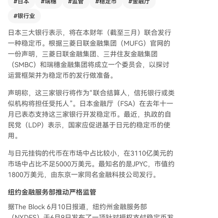
#
日本
#
瑞穗
#
监管
#
稳定币
#
金融厅
担任受托人。日本金融厅已于去年11月对此表示支
持，执政的自民党近期也主张应推广基于日元的稳
#
银行业
定币。目前，日元锚定的稳定币市场份额微乎其
日本三大银行表示，将在本财年（截至三月）联合发行
微，在3110亿美元的总市值中占比不足5000万美
一种稳定币。根据三菱日联金融集团（MUFG）官网的
元，其中规模最大的是东京金融科技公司JPYC发行
一份声明，三菱日联金融集团、三井住友金融集团
的同名代币，市值约1800万美元。 与此同时，纽
（SMBC）和瑞穗金融集团将成立一个委员会，以探讨
约州金融服务部于6月9日发布了针对授权支付稳定
运营框架并为稳定币的发行做准备。
币发行机构的拟议法规，旨在将2022年的指导方
针正式化，并融入《GENIUS法案》及后续联邦规
声明称，这三家银行将作为“联合结算人，信托银行或类
则。新规主要变化包括：要求发行方在多个托管机
似机构将担任受托人”。日本金融厅（FSA）在去年十一
构持有储备资产，并引入新的赎回相关措施以防止
月已表态支持这三家银行开发稳定币。最近，执政的自
储备过度集中于单一托管方。此外，风险管理义务
民党（LDP）表示，国家应促进基于日元的稳定币的使
也将加强，发行方需建立涵盖安全、内控、审计、
用。
内幕交易及外部服务商监督的框架。储备管理将采
用双重授权系统，每月需由首席执行官和首席财务
与日元挂钩的代币在市场中占比较小，在3110亿美元的
官认证储备构成报告的准确性，每年还需会计师事
市场中占比不足5000万美元。最知名的是JPYC，市值约
务所对内控有效性出具证明。
1800万美元，由东京一家同名金融科技公司发行。
纽约金融服务部推动严格监管
据The Block 6月10日报道，纽约州金融服务部
（NYDFS）于6月9日发布了一项针对授权支付稳定币发