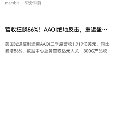
marsbit
52分钟前
名加密行业“守门人”——即定义生态安全与方向的核心
技术领袖——均已转投AI领域。驱动因素之一是AI工具
（如Claude）展现出解决复杂技术问题的惊人能力，让
技术专家深感“新世界”的到来。 数据印证了趋势：
营收狂飙86%！AAOI绝地反击，重返盈
2025年初至3月，加密项目GitHub周代码提交量骤降
利，AI光模块“爆单”下的最大黑马？
75%，活跃开发者减少近半。与此同时，全球VC资金大
美国光通信制造商AAOI二季度营收1.919亿美元，同比
幅流向AI，仅OpenAI和Anthropic就占据了上半年融资
暴增86%，数据中心业务首破亿元大关，800G产品收入
额的40%以上，加密行业融资额相形见绌。 人才与资本
环比翻倍。更关键的是，1.6T产品即将完成客户认证并
撤离之际，加密行业安全风险却在加剧。7月底，
启动出货，管理层描绘的2027年中路径显示，数据中心
Coldcard硬件钱包曝出潜伏五年的漏洞，造成约7000万
华尔街见闻
1小时前
收发器月收入或达4.71亿美元。需求端已不是问题——
美元损失。事后有开发者用Claude Code在8分钟内就定
客户订单超出供应能力20%至40%，产能能否按时兑现
位了问题。这凸显了行业面临的悖论：AI驱动的威胁日
才是问题。
益复杂，而原本设计安全边界的核心人才正被AI行业吸
2倍做多海力士ETF（07709）改名，投资者
引走。未来若缺乏深度理解系统的“守门人”把关，仅依
赖AI进行开发和审计，可能埋下更大的安全隐患。在期
还有回本希望吗？
待牛市回归之前，行业或许更应思考：如何守住下一只
南方东英旗下的2倍做多海力士ETF（07709）近日宣布
黑天鹅。
更名，并将投资结构从固定2倍杠杆切换为“灵活杠杆结
构”，即杠杆倍数可在1.1倍至2倍之间动态调整。这一变
更意味着，在行情不佳时，产品杠杆可能降低，从而减
缓下跌，但也可能拖累反弹时的回升速度。 该产品于