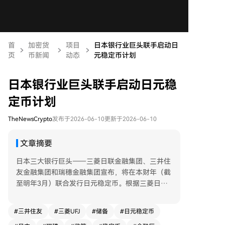
首
加密货
项目
日本银行业巨头联手启动日
页
币新闻
动态
元稳定币计划
日本银行业巨头联手启动日元稳
定币计划
TheNewsCrypto
发布于2026-06-10
更新于2026-06-10
文章摘要
日本三大银行巨头——三菱日联金融集团、三井住
友金融集团和瑞穗金融集团宣布，将在本财年（截
至明年3月）联合发行日元稳定币。根据三菱日联
金融集团的声明，三家公司将共同设立委员会，探
讨运营框架并为此做准备。 声明指出，这三家银
#
三井住友
#
三菱UFJ
#
储备
#
日元稳定币
行将作为“共同结算人”，并由信托银行或类似机构