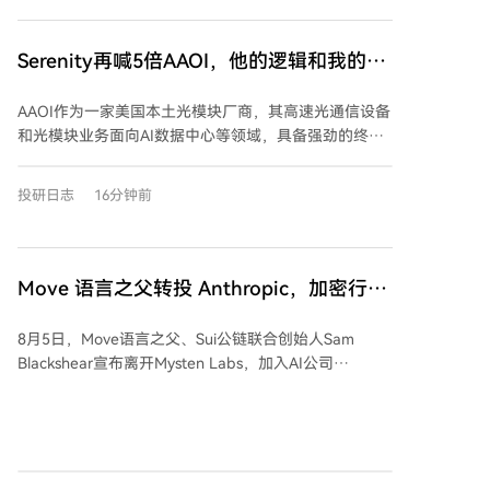
Serenity再喊5倍AAOI，他的逻辑和我的观
点
AAOI作为一家美国本土光模块厂商，其高速光通信设备
和光模块业务面向AI数据中心等领域，具备强劲的终端
需求和供给瓶颈。公司全栈式垂直整合能力和美国本土
生产优势为其带来一定壁垒，但竞争激烈，且执行难度
投研日志
16分钟前
较高，盈利能力和估值需进一步验证。尽管存在稀释风
险和周期性波动，但在特定产能爬坡窗口期，AAOI仍具
备增长潜力。
Move 语言之父转投 Anthropic，加密行业
正在批量失去守门人
8月5日，Move语言之父、Sui公链联合创始人Sam
Blackshear宣布离开Mysten Labs，加入AI公司
Anthropic从事防御性安全研究。Blackshear在Meta期
间为Libra项目设计了Move语言，后将其带入Sui公链。
他的离开是加密行业核心人才流向AI领域的一个缩影。
类似案例不断出现：以太坊基金会前联席执行总监
Tomasz Stańczak、OpenSea前CTO Alex Atallah等多