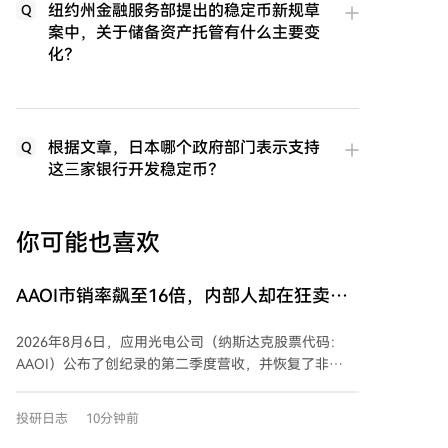
纽约州金融服务部提出的稳定币新规草
Q
案中，关于储备资产托管有什么主要变
化？
根据文章，日本哪个政府部门表示支持
Q
这三家银行开发稳定币？
你可能也喜欢
AAOI市销率飙至16倍，内部人却在狂卖
8800万，散户跟不跟？
2026年8月6日，应用光电公司（纳斯达克股票代码：
AAOI）公布了创纪录的第二季度营收，并恢复了非
GAAP盈利，这主要得益于其800G产品需求的激增。尽
管运营势头强劲，但该股的估值指标表明，其市场价格
投研日志
10分钟前
与基本面之间存在显著脱节。