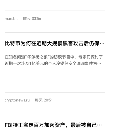
寸芯片生产线，远超全国“两条”的主流意见。他推动规
Coldcard私钥的熵仅为40位，远低于其他钱包通常采用
划张江微电子开发区，亲自招揽张汝京等顶尖人才，并
12个助记词提供128位熵的标准。这种对通用标准的背
创新利用外资模式，助力中芯国际快速建成投产，使上
离显著降低了攻击者的攻击难度。 随着AI模型能力的增
marsbit
昨天 03:56
海迅速集聚了18条产线。同时，他还邀请专家尹志尧创
强及其在网络安全和攻击中更广泛的应用，发现此类漏
办中微公司，突破刻蚀设备技术。 2003年，已确诊肺
洞的成本预计将继续下降。Coldcard攻击仍然是硬件钱
癌的江上舟出任国家重大专项论证组组长，顶住“造不如
包历史上最大规模的安全事件之一，涉及超过15名独立
买”的争议，历经三年论证，力主将大飞机列入国家重大
比特币为何在近期大规模黑客攻击后仍保持
攻击者，这表明漏洞信息公开后其传播范围之广。 从数
科技专项，为C919项目立项奠定了坚实基础。 江上舟
据分析角度看，Coldcard事件类似于2023年在
坚挺而未下跌？秘密在此揭晓
的仕途因理念超前而屡经波折，早年其在三亚、洋浦的
Libbitcoin Explorer工具中发现的“Milk Sad”漏洞。当时
在知名频道“华尔街之狼”的访谈节目中，专家们探讨了
诸多改革设想曾不被理解。2009年，他临危受命出任陷
密钥生成器将熵限制在32位而非所需的256位，导致数
近期一次涉及1亿美元的个人冷钱包安全漏洞事件为何
入纠纷的中芯国际董事长，在肺癌晚期状态下仍苦苦支
千个钱包的私钥被恢复。Coldcard的40位熵虽高于
未导致比特币价格暴跌。Bitwise研究分析师瑞安·拉斯穆
撑，直至2011年病逝，未能亲眼见到C919翱翔和芯片
Libbitcoin，但仍远低于标准的128位，这表明此类固件
森指出，市场已显著成熟，从个人持币者主导转向机构
产业后来的辉煌。 然而，正是他当年的战略布局与实
错误可能在不同产品中重复出现，无论其声誉如何。
投资者主导。如今绝大多数新投资者通过现货ETF或
干，为上海成为全国集成电路产业高地和中国大飞机梦
Coinbase等受监管托管服务入场，因此个人钱包漏洞仅
想的实现打下了关键基石。他的一生，被誉为“一生超
影响极小部分市场，未引发广泛恐慌。 Bitwise投资总监
前”，功在当代，利在千秋。
cryptonews.ru
昨天 20:51
马特·霍根认为，当前市场周期对负面消息的韧性增强，
卖方力量枯竭，而持有者立场坚定，机构资本的参与缓
冲了坏消息对价格的压力。Arch Public首席执行官蒂尔
曼·霍洛韦称，加密货币领域正经历“权力交接”，定价权
FBI特工盗走百万加密资产，最后被自己的
已从过去的矿工和交易所转移到华尔街与机构资本手