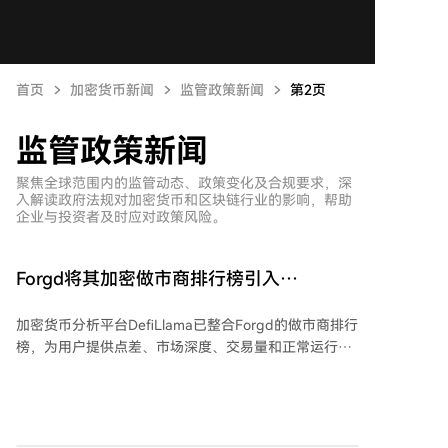
首页
加密货币新闻
监管政策新闻
第2页
监管政策新闻
聚焦全球范围内的监管动态、政策变化及合规要求，深
入解读政府法规对加密货币和区块链行业的影响，帮助
企业与投资者及时应对政策风险。
Forgd将其加密做市商排行榜引入
DefiLlama
加密货币分析平台DefiLlama已整合Forgd的做市商排行
榜，为用户提供点差、市场深度、交易量和正常运行时
间等数据。该仪表板使用定价、深度、可靠性和执行质
量的标准指标对加密做市商进行排名。据Forgd称，数
据来自超过500个代币项目和35家使用其工具监控流动
性的做市公司。此次整合让DefiLlama用户能够比较不