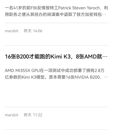
ChatGPT「出卖」
中。 霍根还指出，社交媒体上的悲观情绪与华尔街大型
一名41岁的前FBI反情报特工Patrick Steven Yaroch，利
金融机构的长期策略存在巨大脱节。如摩根士丹利、富
用职务之便从其经办的间谍案中盗取了敌方加密钱包内
国银行等机构正以10年期视角布局，将当前价格回调视
近100万美元的加密货币。他将钱包助记词记在脑中，
为四年周期中的常规买入机会。拉斯穆森补充道，经验
分10至12次将资产转入个人账户，一年多未被察觉。
丰富的投资组合经理正开始将加密资产纳入配置，大型
marsbit
昨天 14:06
2026年7月31日，他在弗吉尼亚家中被捕，面临跨州运
银行的研究团队建议客户配置1%至6%的比特币，随着
输赃物和接收赃物两项联邦指控，FBI已追回约92.5万美
该资产被纳入传统金融指数，其风险因素在专业和机构
元。 此案的特殊之处在于，Yaroch并非被调查发现，而
层面均已降低。
是主动向司法部自首。据其交代，盗取资金是因不满政
16张B200才能跑的Kimi K3，8张AMD就装
府对相关加密活动未采取行动。调查人员在其手机中发
下了
现他曾向ChatGPT咨询如何用100万美元在40岁前退
AMD MI355X GPU在一项测试中成功部署了拥有2.8万
休，并计划移居葡萄牙经营葡萄园。他还预订了前往里
亿参数的Kimi K3模型。原本需要16张NVIDIA B200、横
斯本的机票，并委托葡萄牙律师处理税务事宜，但声称
跨两台服务器运行的模型，现在仅需一台配备8张
仅为探友。 资金转移方式并不隐蔽：部分存放在Kraken
MI355X的服务器即可完成。这得益于MI355X每卡
交易所，另有一部分通过Slush应用转入Sui链上的DeFi
288GB的更大显存，使得模型权重和KV Cache可完全置
协议Suilend——他选择后者部分原因竟是喜欢其水滴形
于单节点内，避免了跨节点通信带来的性能损耗。 在性
状的logo。这些操作留下了清晰的链上记录。 此案暴露
能测试中，8卡MI355X方案在特定测试条件下实现了
了FBI内部管理漏洞：涉案加密钱包助记词以明文形式存
marsbit
昨天 11:22
952 Token/s的总吞吐量，单用户生成速度为118
储在系统中，可供特工直接检索并记忆，且长时间未触
Token/s。对比16卡B200的双节点方案，其单节点等效
发安全警报。对公众而言，此案提醒：日常聊天记录可
吞吐量约为后者的3.8倍。尽管8卡B300方案在绝对性能
能成为证据；即使是执法机构保管的加密资产凭证，也