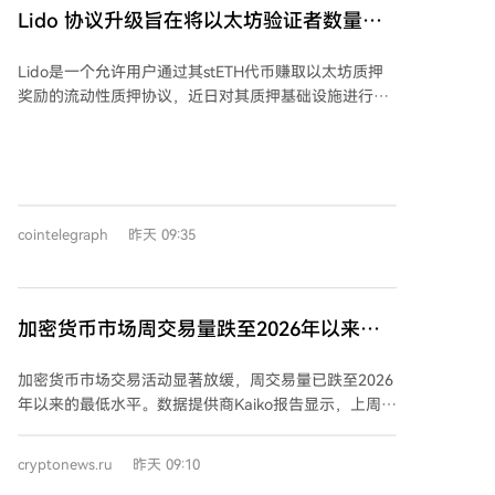
（1568 Token/s）上仍然领先，但MI355X在假设的每卡
Lido 协议升级旨在将以太坊验证者数量削
存在严重的安全风险。
每小时成本下，展现出了更高的性价比（约48 Token/美
减三分之一
元）。 值得注意的是，在此次部署中，AMD的ROCm软
Lido是一个允许用户通过其stETH代币赚取以太坊质押
件生态表现出了较好的兼容性，模型基本可以直接运
奖励的流动性质押协议，近日对其质押基础设施进行了
行，仅需解决少量兼容性问题（如推测解码环节的一个
升级，旨在提升验证者效率并增强去中心化。 此次升级
函数缺失）和进行针对性优化（如通过“补零”技巧匹配
推出了Curated Module v2，增加了对以太坊0x02提款
高速注意力内核以大幅缩短首字生成时间）。这表明，
凭证的支持。根据Lido周一的更新，这一变化允许单个
对于日益庞大的开放模型，AMD凭借更大的单卡显存和
验证者的有效余额从32 ETH最高增加至2,048 ETH。
持续改善的软件支持，正成为数据中心一个值得考虑的
Lido表示，此次迁移可能将以太坊的验证者数量从约88
高性价比选择。
cointelegraph
昨天 09:35
万个减少至约62.8万个，降幅约三分之一。迁移尚未开
始，该数据基于Lido的预测。协议预计，通过减少维护
网络所需的验证者数量和信息量，以太坊的共识层将得
到精简，但这不会改变决定交易费用和Gas成本的执行
加密货币市场周交易量跌至2026年以来最
层活动。 升级还引入了针对Lido节点运营商的新问责措
低水平！
施，包括保证金和惩罚机制。Lido表示，未来的权益分
加密货币市场交易活动显著放缓，周交易量已跌至2026
配可能会更侧重于运营商的性能、费用及其对以太坊生
年以来的最低水平。数据提供商Kaiko报告显示，上周市
态系统的贡献等因素。 Lido称，Curated Module v2是
场总交易额约为150亿美元，较年初水平大幅下降，相
其演进的下一个重要步骤，升级引入了新的运营商激
比今年1月创下的峰值（约为当前三倍）缩减了约70%。
励、基于保证金的安全机制和治理改进。对于质押者而
cryptonews.ru
昨天 09:10
专家分析称，交易量下降反映出投资者风险偏好减弱。
言无需任何操作，所有升级将在协议层面处理。