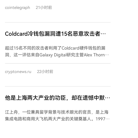
同交易所的做市商，并评估支持单个代币的流动性。
cointelegraph
21小时前
Forgd首席执行官表示，排行榜上的较低评级并不一定
是对公司交易能力的判断，也可能反映其向Forgd提供
数据的完整度。双方未披露此次合作的财务条款。
Coldcard冷钱包漏洞遭15名恶意攻击者利
用
超过15名不同的攻击者利用了Coldcard硬件钱包的漏
洞，这一评估来自Galaxy Digital研究主管Alex Thorn。
他表示，受害者的举报帮助公司识别了攻击者，这些攻
击者原本可能不会被发现。仅通过一名受害者举报的不
cryptonews.ru
22小时前
足1 BTC的小额盗窃，就发现了一次涉及126个地址、共
12 BTC的新型攻击。 此次漏洞造成的损失估计已增至
约1亿美元，涉及三波已确认的攻击，Galaxy Research
还发现了第四波攻击，可能使总损失达到约1.3亿美元。
他是上海两大产业的功臣，却在遗憾中默默
这一事件重新引发了关于比特币冷存储安全性和实用性
离世
的讨论。 Dragonfly管理合伙人Haseeb Qureshi指出，
江上舟，一位兼具留学背景与技术眼光的官员，是上海
如果花费大约2美元利用AI进行代码检查，本可能预防此
集成电路和商用大飞机两大产业的关键奠基人。1997年
漏洞。有消息称，某些AI模型在不到20分钟内就发现了
担任上海市经委副主任后，他力排众议，在行业普遍保
该漏洞。不过，AI模型不太可能在漏洞信息公开前独立
守规划时，大胆提出上海要在“十五”期间建设十条8英
发现它。 漏洞源于设备私钥生成机制的一个错误：