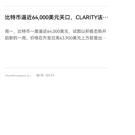
在低交易量环境下，市场价格波动可能加剧，即便小额
买卖订单也可能放大市场波动性，因此建议投资者在流
动性不足时期需格外警惕价格突变。 市场分析师认为，
比特币逼近64,000美元关口，CLARITY法案
交易量萎缩受多重因素影响，包括全球经济持续不确定
通过概率降至27%
性、对央行货币政策的谨慎预期、机构投资者选择性增
周一，比特币一度逼近64,000美元，试图以积极态势开
强以及夏季传统的季节性交易淡季。 不过，专家同时指
启新的一周。价格在升至日高63,900美元上方前曾出现
出，低交易量本身并非决定市场长期走向的指标，历史
波动，早间从约63,650美元跌至日内低点62,216美元。
上加密货币市场在长期低交易量后往往伴随交易活动的
这波下跌与Strategy公司完成其2026年第三次比特币抛
复苏。预计现货比特币和以太坊ETF的资金流入、宏观
售有关，该公司于7月27日至8月2日期间出售了1,638枚
经济事件以及即将出台的监管措施，将在未来推动交易
比特币，用于股息支付和股票回购，此举影响了市场情
量回升中起关键作用。当前市场情绪仍显谨慎，交易活
绪。 随后，因有消息称特朗普政府与伊朗重启谈判，比
跃度已降至年内最低水平之一。 *本文不构成投资建
cryptonews.ru
前天 20:51
特币价格迅速反弹，在约三小时内从62,404美元跃升至
议。
63,920美元。截至发稿时价格小幅回落至约63,680美
元，日内涨幅约0.7%，市值升至约1.28万亿美元，推动
整体加密货币市值至2.28万亿美元。过去24小时杠杆头
以太坊ETF资金流入2700万美元，实现连续
寸清算总额近8,200万美元，其中空头头寸占约5,000万
一周增长，而比特币则遭遇6150万美元资
美元。 尽管近期上涨使比特币周跌幅收窄至1.9%，但许
上周加密货币ETF资金流向呈现分化格局。以太坊ETF延
金流出
多专家警告，若《CLARITY法案》未获进展，加密货币
续涨势，实现连续第四周资金净流入，总额达2742万美
的增长潜力将受限。该法案已被移出参议院周一议程，
元。比特币ETF则经历波动，尽管周中有所回升，但周
通过前景黯淡。预测市场Polymarket数据显示，法案签