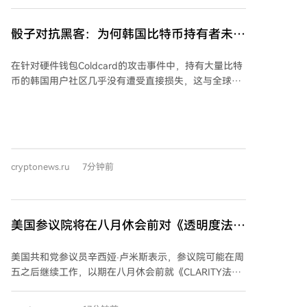
视其为一个比特币中心化的资本市场平台而非传统企业
淡，投资者将此视为运营问题而非系统性风险。 报告指
财资部门。 此外，公司支持《CLARITY法案》，旨在为
出，网络犯罪常利用加密货币转移资金，且生成式AI使
骰子对抗黑客：为何韩国比特币持有者未受
数字资产提供更明确的监管框架，加速机构采用。
深度伪造和钓鱼攻击更易实施。尽管大型多策略基金交
Coldcard漏洞影响
易涉及加密货币，但暂无证据表明加密交易所或托管方
在针对硬件钱包Coldcard的攻击事件中，持有大量比特
受影响。新规要求上市公司四天内披露重大网络安全事
币的韩国用户社区几乎没有遭受直接损失，这与全球其
件，投资者对高风险公司要求更高回报。保险业亦面临
他地区（尤其是英语社区）数千地址受损、损失超
挑战，复杂攻击或成“不可保”风险，而加密公司保险选
1500BTC（约1.3亿美元）的情况形成鲜明对比。此次攻
项更少。 目前调查仍在进行，尚无迹象表明交易基础设
击源于特定型号Coldcard的随机数生成器漏洞，导致攻
施或资产受损。若后续攻击导致市场运作中断，加密市
击者可获取脆弱的助记词种子。 分析指出，韩国社区得
场的平静反应可能改变。
以幸免并非偶然，而是源于其长期形成的谨慎文化。社
cryptonews.ru
7分钟前
区领袖多年来一直倡导不依赖任何设备的内部随机数生
成器，而是通过线下物理方式独立生成助记词种子。推
荐的方法包括：投掷硬币或骰子获取真随机数、完全离
线创建BIP39助记短语，并使用计算器而非联网设备进
美国参议院将在八月休会前对《透明度法
行转换。社区提供了详细的线下操作指南。 相比之下，
案》（CLARITY）进行投票，卢米斯表示
英语社区尽管技术素养高，却因过度依赖与制造商有商
美国共和党参议员辛西娅·卢米斯表示，参议院可能在周
业联系的网红意见、社区内部的“回声室”效应以及缺乏
五之后继续工作，以期在八月休会前就《CLARITY法
对设备安全性的独立验证，而遭受了更严重的损失。 此
案》进行投票。该法案旨在为数字资产建立明确的联邦
事件凸显了比特币“勿信，需验证”原则同样适用于信息
监管框架，划分美国商品期货交易委员会和证券交易委