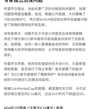
专家提出治理问题
布雷齐尔指出，当结合更广泛的分配结构来看时，治理
问题变得更加重要。他说，根据公开数据，大约筹集了
108,000枚BTC，而大部分
ADA供应
和比特币收益被分配
给了附属的营利性开发实体。
该专家表示，问题不在于开发公司是否应该获得报酬，
而在于谁代表
ICO参与者
和马恩岛基金会谈判了这些安
排。他质疑，当同一些人管理基金会的同时，又控制着
获得最大经济利益的实体时，公平性是如何被评估和记
录的。
布雷齐尔声明，他并非在指控任何不当行为，只是希望
得到答案：是否进行了独立审查？是否披露了利益冲
突？为ICO参与者提供了哪些保护？他也追问基金会收
到的1090枚BTC究竟去向如何。
根据
CoinMarketCap的数据
，截至撰写本文时，卡尔达
诺价格交易在约0.16美元，过去24小时内下跌超过4%。
ADA在1日图表上交易于0.16美元 | 来源：