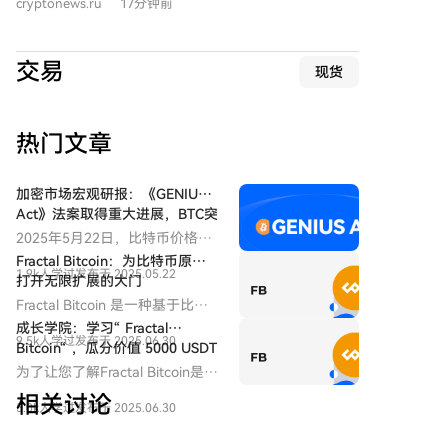
来源。核心结论是：在可能的情况下，应优先使用物理
cryptonews.ru
17分钟前
员会的职责。卢米斯指出，经过11个月的谈判，已准备
方法自主生成助记词种子，并默认不信任任何设备的内
了超过300页的修正案，但关于CFTC条款、执法和联邦
部随机数生成器。 文末还提及，从技术角度看，不同手
官员道德规范等关键问题仍在讨论中。 民主党方面提出
动生成方法的熵产出效率有别，且物理投掷可能存在人
交易
现货
了五项未决议题，包括证券保护、非法融资和利益冲突
为偏差，而硬件随机数生成器则依赖对芯片的信任。何
等。一项由两党议员提出的道德规范相关修正案已提交
种妥协方案更适合大众用户，仍是一个开放性问题。
白宫，并得到了前总统特朗普的初步同意。卢米斯强
热门文章
调，本次投票旨在明确每位参议员的立场，若法案未能
通过，责任在于民主党的阻挠。 CFTC和SEC的主席均对
国会行动表示支持，认为清晰的规则有助于美国保持其
加密市场宏观研报：《GENIUS
在金融科技领域的领先地位，防止行业和资本外流至瑞
Act》法案取得重大进展，BTC突
破历史新高，后市全新展望
士、阿联酋或新加坡等地。随着八月休会期临近，获得
2025年5月22日，比特币价格正
通过所需的60票赞成票时间窗口正在缩小，共和党需要
式突破11万美元大关，创下历史
Fractal Bitcoin：为比特币原链
1.9k人学过
发布于 2025.05.22
新高。在政策面、宏观经济、资
争取民主党的支持。此次参议院投票将为后续与众议院
打开无限扩展的大门
金面与投资者结构共同作用下，
的谈判奠定基础。
Fractal Bitcoin 是一种基于比特
一场结构性牛市浪潮正在展开。
币核心代码的扩容方案，通过递
成长学院：学习“ Fractal
而此轮上涨背后的核心驱动，是
9.5k人学过
发布于 2025.06.30
归方式实现无限层级的扩展。
Bitcoin“ ，瓜分价值 5000 USDT
美国《GENIUS稳定币法案》的
代币奖励
为了让您了解Fractal Bitcoin是什
实质性进展以及多项利好的叠
么，成长学院推出多种学习赚币
加。本文将从政策端突破、宏观
相关讨论
5.0k人学过
发布于 2025.06.30
活动。
环境转向、链上与ETF资金结
构、交易行为演化，以及重点受