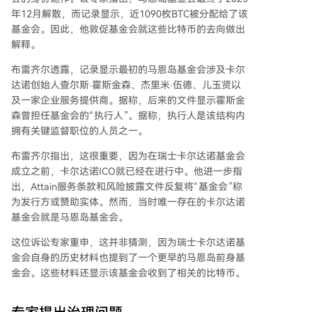
年12月解散，而记录显示，近
1090枚BTC
被分配给了该
基金会。因此，他敦促基金会就这些比特币的去向做出
解释。
布雷齐尔透露，记录显示最初的马恩岛基金会涉及卡尔
达诺创始人
查尔斯·霍斯金森
、杰里米·伍德、儿玉贤以
及一家企业服务提供商。据称，后来的文件显示霍斯金
森曾担任基金会的“执行人”。据称，执行人是该结构内
拥有关键监督职位的人员之一。
布雷齐尔指出，这很重要，因为在瑞士卡尔达诺基金会
成立之前，
卡尔达诺ICO
就已经在进行中。他进一步指
出，Attain服务条款和风险披露文件反复将“基金会”称
为发行方或赞助实体。然而，当时唯一存在的卡尔达诺
基金会就是马恩岛基金会。
这位诉讼专家重申，这并非猜测，因为瑞士卡尔达诺基
金会自身的历史材料也提到了一个更早的马恩岛前身基
金会。这些材料还显示该基金会收到了相关的比特币。