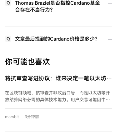
Thomas Braziel是否指控Cardano基金
Q
会存在不当行为？
文章最后提到的Cardano价格是多少？
Q
你可能也喜欢
将抗审查写进协议：谁来决定一笔以太坊交
易能否上链？
在区块链领域，抗审查并非政治口号，而是以太坊等开
放结算网络必需的具体技术能力。用户交易可能因中心
化风险而无法上链，这源于以太坊PoS升级后引入的
PBS（提议者与构建者分离）架构。该架构虽提升了效
marsbit
3分钟前
率并缓解了MEV对去中心化的冲击，却也导致区块构建
权过度集中于少数易受外部合规压力影响的专业构建者
（Builder），从而带来交易审查风险。 为解决此问题，