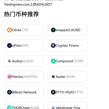
Tradingview.com上的ADAUSDT
热门币种推荐
Citrea
CTR
wrapped stUSDT
WSTUSDT
aPriori
APR
Cryptex Finance
CTX
Audius
AUDIO
Compound
COMP
Mantra
MANTRA
Axelar
WAXL
Billions Network
BILL
PYTH (Pyth)
PYTH
THORChain
RUNE
Velodrome Finance
VELODROME