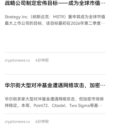
以太坊正在探索如“包含列表”等抗审查机制，旨在确保
战略公司制定宏伟目标——成为全球市值最
符合规则的交易获得公平上链机会。其中，FOCIL方案
大的上市公司
通过随机组成的验证节点委员会共同制定包含列表，并
Strategy Inc.（纳斯达克：MSTR）重申其成为全球市值
利用分叉选择规则硬性约束Builder，违规区块将被拒
最大上市公司的目标，该目标最初在2026年第二季度财
绝。FairFIL方案则侧重于建立可问责的经济惩罚机制，
报中提出，并于8月5日在X平台再次确认。公司计划通
要求Builder公开遗漏交易的理由，持续审查将面临罚没
过持有最大比特币资产、发行基于比特币的数字信贷证
风险。 这些机制旨在增强交易包含的确定性，使交易不
券STRC以及提供最佳股票MSTR来实现这一愿景。 其资
再完全依赖单一Builder的偏好，并将包含权与排序权逐
本结构整合了比特币储备、数字信贷证券和普通股，旨
渐分离。对普通用户而言，操作习惯不变，但交易状态
在相互强化：比特币作为储备基础，STRC吸引数字信贷
可能更透明。未来，抗审查特性可能从价值主张转化为
cryptonews.ru
4分钟前
资本，MSTR则为股东提供增强的比特币敞口。截至8月
由协议自动执行的规则。不过，机制不保证所有交易成
5日，Strategy持有842,138枚BTC，占比特币最大供应
功，网络拥堵或费用不足仍会影响确认。 目前，FOCIL
量的4.01%，总储备584亿美元，净储备363亿美元。
相关提案已进入开发测试阶段，FairFIL仍处于早期研
STRC被定位为支持比特币增持并吸引收益型投资者的数
华尔街大型对冲基金遭遇网络攻击，加密货
究。以太坊的抗审查路径是通过协议设计，使得审查行
字信贷产品，目标年度销售额达到比特币储备的10-
为变得困难、昂贵且可持续监督，从而逐步将可信中立
币市场表现稳定
20%。公司强调STRC恢复至100美元面值是关键目标。
承诺写入协议底层。
华尔街多家大型对冲基金遭遇网络攻击，但加密市场保
公司创始人Michael Saylor将长期战略与严格资本管理
持稳定。本周，Point72、Citadel、Two Sigma等基金
结合，聚焦比特币、信贷质量与长期价值创造。MSTR
成为语音钓鱼攻击目标，攻击者利用AI技术伪造高管身
被描述为“股票增长引擎”，自2020年8月采用比特币策
份窃取凭证。不过，此次事件未对加密货币市场产生实
略以来，其年化回报率达42%，优于比特币的32%。
cryptonews.ru
6分钟前
质影响。比特币价格维持在64,500美元左右，以太坊约
CEO Phong Le称Strategy为“加密经济中的摩根大通”，
1,900美元，整体市值稳定在2.3万亿美元。市场反应平