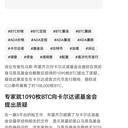
录显示有约1,090个比特币（当时价值约6750万美
元）被分配给了该基金会，并要求现任基金会说明
这笔比特币的下落。 布雷齐尔根据公开文件指
出，卡尔达诺的早期运作实体是马恩岛基金会，其
创始人查尔斯·霍斯金森等人曾参与其中。他强
#
BTC价格
#
BTC定投
#
BTC暴涨
#
BTC暴跌
调，在现有的瑞士卡尔达诺基金会成立之前，卡尔
#
ADA价格
#
ADA定投
#
ADA暴涨
#
ADA暴跌
达诺的首次代币发行已经启动，而当时的发行条款
中提及的“基金会”唯一指向马恩岛实体。 专家进
#
卡尔达诺
#
基金会
#
比特币
#
治理
#
诉讼
一步提出治理层面的疑问：在总计募集约10.8万个
#
调查
#
资金
#
透明度
#
配置
#
首次代币发行
比特币的ICO中，大部分ADA代币供应和比特币收
益流向了关联的营利性开发实体。他质疑，当同一
诉讼专家托马斯·布雷齐尔对
卡尔达诺基金会
据称在其前
批人既管理基金会又控制主要受益实体时，如何确
身马恩岛基金会解散后获得的1090枚BTC提出了质疑。
保对ICO参与者的公平性，相关利益冲突是否经过
据说此事发生在卡尔达诺首次代币发行期间，据称该
披露与独立审查。 布雷齐尔澄清其目的并非指控
ICO事件筹集了约108,000枚BTC。
不当行为，而是寻求关于资金处理、独立审核以及
专家就1090枚BTC向卡尔达诺基金会
投资者保护机制的答案。截至发稿时，ADA价格约
提出质疑
为0.16美元，日内下跌超4%。
在一篇
X平台的帖文
中，布雷齐尔披露了与卡尔达诺基
金会最早结构相关的文件，显示其最初是以马恩岛基金
会的身份运作。该专家指出，马恩岛基金会最终于2025