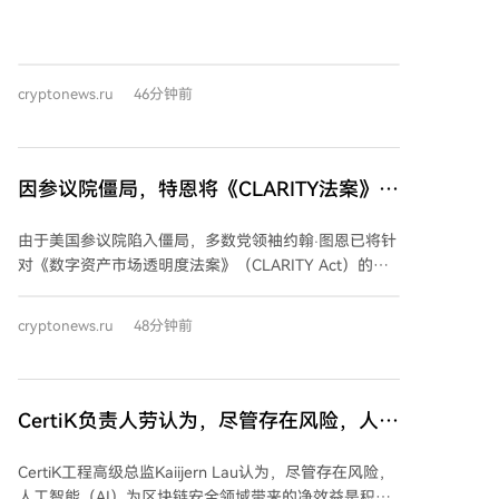
次大规模流出可能与项目本身的特定事件关联不大，而
秒内完成买卖”，其交易量管理机器人可用于“拉高抛售”
更可能是市场行为。Santiment解释称，交易所内代币
骗局。 同月，周某与美国当局达成和解协议，MyTrade
数量减少意味着可供快速抛售的供应量下降，从而降低
被要求永久停用每日对60种不同加密货币进行数百万美
了突发性大规模抛售的风险。近两个月来，PEPE价格主
元虚假交易的机器人，并须在其网站发布警告，声明夸
cryptonews.ru
46分钟前
要处于横盘整理状态，近期市场预测也指向模因币板块
大交易量属于美国法律禁止的虚假交易。 此前，美国司
的资金轮动、资金费率偏低以及对支撑位的测试，而非
法部已指控做市商Gotbit创始人Alexey Andryunin参与
项目出现了重大催化剂。 在整体加密货币市场回暖的背
加密货币欺诈和市场操纵。他已于去年从葡萄牙引渡至
景下，PEPE过去一个月价格上涨了7%。Santiment认
因参议院僵局，特恩将《CLARITY法案》投
美国。
为，当这类相对平静的模因币从交易所流出，且交易员
票推迟至九月
并未积极买入时，看涨的持有者可能会认为，在投资者
由于美国参议院陷入僵局，多数党领袖约翰·图恩已将针
注意力再次回到模因币之前，供应正转移到更坚定的长
对《数字资产市场透明度法案》（CLARITY Act）的程
期持有者手中。 目前，PEPE仍是基于以太坊的、持有
序性投票推迟至九月复会之后。该法案的审议期限已在
者数量最多的模因币之一，存储在超过57万个钱包中，
国会休会前截止，尽管行业施压希望本周推进，但最终
仅次于Shiba Inu。有分析师预测，随着Canary推出的
cryptonews.ru
48分钟前
未能成行。 图恩将推迟归咎于民主党人对法案内容仍存
PEPE-ETF启动并可能带来机构需求，该代币价格有望上
异议，并承诺九月优先处理。法案通过面临多重阻碍：
涨，有观点给出了较当前约0.0000028美元价格上涨近
白宫与民主党在涉及官员数字资产持有限制的伦理条款
400%的目标价位。
上存在分歧，该条款被指针对特朗普的加密货币投资；
CertiK负责人劳认为，尽管存在风险，人工
此外，法案关于州检察长执法角色的规定也引发担忧。
智能仍带来净收益
由于需要至少60票才能终结辩论并推进法案，而一些共
CertiK工程高级总监Kaiijern Lau认为，尽管存在风险，
和党议员如杰里·莫兰和乔什·霍利也表示，若不纳入顾
人工智能（AI）为区块链安全领域带来的净效益是积极