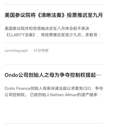
美国参议院将《清晰法案》投票推迟至九月
美国参议院共和党领袖决定在八月休会前不表决
《CLARITY法案》，将投票推迟至至少九月。多数党领
袖约翰·图恩证实，由于民主党反对，法案在休会前无法
推进，但将在九月复会后优先处理。该法案旨在建立数
cointelegraph
41分钟前
字资产市场的联邦监管框架，并明确美国证券交易委员
会与商品期货交易委员会的职责划分。目前法案缺乏民
主党支持，共和党可能难以获得克服阻挠议事所需的60
票。加密创新委员会首席执行官金志勋对延迟表示失
Ondo公司创始人之母为争夺控制权提起诉
望，指出缺乏监管框架将驱使美国用户和开发者流向海
讼，试图罢免首席执行官
外并增加消费者风险。参议院银行委员会主席蒂姆·斯科
Ondo Finance创始人母亲诉诸法庭以求罢免CEO，争夺
特曾呼吁在休会前进行首次投票，但民主党未同意加速
公司控制权。 已故创始人Nathan Allman的遗产继承方
议程的时间协议。若图恩在休会前提出终结辩论动议，
（其母亲Kathleen Allman作为遗产管理人）在特拉华州
可为九月复会后的表决做准备，但这并非正式投票。法
起诉了这家代币化公司的现任CEO Ian De Bode。纠纷
案的推迟压缩了立法推进的时间窗口。
源于创始人5月底突然去世后公司治理陷入僵局：他同
时是唯一董事和控股股东，其投票权股份在遗产处理期
间无人有权行使，且董事会席位空缺导致无法任命继任