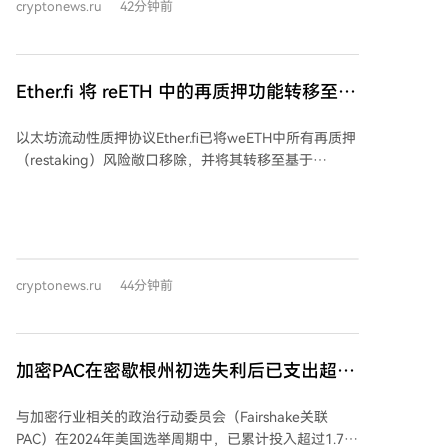
cryptonews.ru
42分钟前
者。6月底，夏威夷遗产法庭任命其母亲为遗产管理
人，赋予其投票权。 诉状指控De Bode在遗产认证空档
期利用公司章程自任CEO，并依据股东协议任命自己为
唯一董事，单方面行动。继承方主张，根据章程，CEO
Ether.fi 将 reETH 中的再质押功能转移至独
空缺仅能由董事会决议填补，而当时并无有效董事会，
立代币
因此其任命及后续所有行为均属无效。继承方还指责De
以太坊流动性质押协议Ether.fi已将weETH中所有再质押
Bode利用公司资源施压签署巩固其控制权的文件，并拒
（restaking）风险敞口移除，并将其转移至基于
绝提供股东名单。 继承方在获得投票权后并未立即解雇
Symbiotic构建的独立流动性代币weETHs。调整后，
De Bode，而是加入董事会并制定了临时运营政策以维
weETH转变为纯粹的流动性质押代币（LST），而
持业务，同时要求获取公司核心文件但遭拒绝。De
weETHs则专门用于再质押服务。 该举措旨在区分基础
Bode称这些指控“毫无根据”，并表示公司继续获得关键
质押与再质押的不同风险收益特征，使用户能更清晰地
利益相关方支持。 Ondo Finance成立于2021年，主要
进行选择。此前，weETH同时包含质押与再质押敞口，
投资方包括Coinbase等，在现实世界资产（RWA）领域
cryptonews.ru
44分钟前
虽然再质押可带来额外收益，但也增加了罚没风险。目
领先，总锁仓价值约35亿美元。受控制权纠纷消息影
前Ether.fi协议总锁仓价值约35.5亿美元。 此次调整可能
响，其代币$ONDO价格24小时内下跌约6%，较2024年
与近期以太坊质押奖励机制的讨论相关。有提案建议随
12月历史高点下跌约84%，据报有超1000万枚代币被转
着质押比例上升，逐步燃烧部分验证者奖励，但Ether.fi
移至交易所。
加密PAC在密歇根州初选失利后已支出超过
创始人批评该方案可能损害小型质押者及依赖质押收益
150万美元
的产品生态。
与加密行业相关的政治行动委员会（Fairshake关联
PAC）在2024年美国选举周期中，已累计投入超过1.7亿