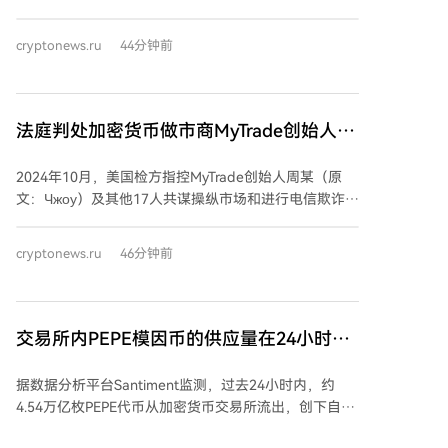
美元，用于支持参众两院候选人。近日，其相关委员会
披露了新一轮支出：在密歇根州民主党现任议员施里·塔
cryptonews.ru
44分钟前
内达尔初选失利后，它们转向了其他州的竞选。 具体而
言，Defend American Jobs委员会花费超50万美元，支
持阿拉斯加州单一选区的众议员候选人尼克·贝吉奇；并
投入类似金额，为佛罗里达州第16选区的悉尼·格鲁特斯
法庭判处加密货币做市商MyTrade创始人刑
和怀俄明州的哈丽特·哈格曼进行广告宣传。另一组织
罚
Protect Progress则花费超5万美元，支持佛罗里明州第
2024年10月，美国检方指控MyTrade创始人周某（原
23选区的洛伊丝·弗兰克尔连任。这些受支持的政治人物
文：Чжоу）及其他17人共谋操纵市场和进行电信欺诈。
大多曾投票赞成与加密行业相关的《GENIUS法案》和
据调查，MyTrade通过其网站和应用程序MyTrade MM
《CLARITY法案》。 此前，Protect Progress曾投入超
为加密项目提供金融服务，在多家交易所进行虚假的数
cryptonews.ru
46分钟前
过200万美元支持施里·塔内达尔，但其在密歇根州第13
字资产交易，人为夸大交易量以吸引市场对特定资产的
选区的初选中败给了州众议员多诺万·麦金尼。随着美国
兴趣。 MyTrade MM向其客户提供名为“Volume
大选临近，加密行业相关政治资金的影响力持续凸显。
Support”（交易量支持）的服务，客户可通过网站控制
面板设定期望的日交易量，MyTrade则利用交易机器人
交易所内PEPE模因币的供应量在24小时内
在指定交易所生成这些交易。 执法人员通过一次“测试
急剧下降
购买”行动发现了MyTrade MM的虚假交易。他们创建了
据数据分析平台Santiment监测，过去24小时内，约
空壳公司NexFundAI及其以太坊代币，并在Uniswap交
4.54万亿枚PEPE代币从加密货币交易所流出，创下自
易所上架。在与NexFundAI推广人员沟通时，周某描述
2024年11月14日以来的单日最高记录。 分析指出，此
了MyTrade的操作模式：服务进行“自有交易——在同一