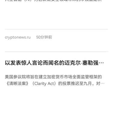
及银行业关切的修正案，他们将投反对票，目前尚未达
的。AI在漏洞检测中的应用正迅速改变区块链审计和安
成足够的共识。
全格局，它能更快地发现和利用漏洞。近期Hugging
Face平台遭遇的、据称由自主AI代理系统实施的攻击事
件引发了担忧，凸显了AI驱动网络攻击已成为现实。
Lau指出，AI是发现漏洞和分析攻击向量的有效工具，
cryptonews.ru
50分钟前
但仍需人工介入以确保分析的严谨性，并验证发现的真
实性，避免误报。他强调，当前的AI在漏洞检测和安全
软件开发中尚无法完全脱离人类专家。 关于Hugging
Face事件，Lau认为这属于测试环境中的孤立案例，并
以发表惊人言论而闻名的迈克尔·塞勒强
不意味着AI模型已失控，但它展示了AI代理能够高速协
调：“比特币不需要它！”
同利用多种脆弱点发动复杂攻击的能力。这促使Web3
美国参议院将旨在建立加密货币市场全面监管框架的
和区块链公司必须加大对AI驱动安全的投资，以保护其
《清晰法案》（Clarity Act）的投票推迟至九月。对
代码和基础设施。 Lau承认AI降低了攻击门槛，但用于
此，MicroStrategy创始人、比特币坚定看好者迈克尔·
防御则能带来显著优势。CertiK已将AI集成到其安全工
赛勒评论称：“比特币不需要清晰度。需要清晰度的是美
具中，例如提升形式化验证效率的CertiK Prover引擎，
国。”他认为比特币作为市场领导者，其成功无需依赖特
以及用于自动分析区块链项目风险的AI Auditor工具。
定法规，但美国需要一个明确的监管框架。赛勒强调，
公司还开发了AI Skill Scanner来评估AI技能风险，并持
两党合作对于制定清晰、长期的规则至关重要，这将有
续投入研发先进的AI安全解决方案。 Lau总结道，AI无
cryptonews.ru
51分钟前
助于保护财产权、鼓励创新并加强美国资本市场。该法
疑是一把双刃剑，但通过持续投入和平衡，它最终将成
案旨在明确美国证券交易委员会和商品期货交易委员会
为推动Web3安全的净积极力量。