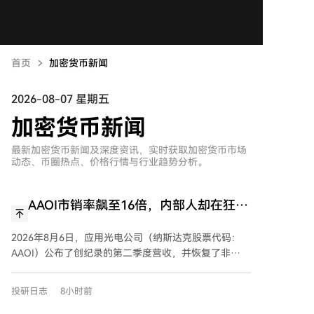
首页
加密货币新闻
2026-08-07 星期五
加密货币新闻
最新加密货币新闻及深度资讯，实时获取加密货币市场
动态、币圈热点、价格行情与行业趋势分析。
AAOI市销率飙至16倍，内部人却在狂卖
8800万，散户跟不跟？
2026年8月6日，应用光电公司（纳斯达克股票代码：
AAOI）公布了创纪录的第二季度营收，并恢复了非
GAAP盈利，这主要得益于其800G产品需求的激增。尽
管运营势头强劲，但该股的估值指标表明，其市场价格
投研日志
8小时前
与基本面之间存在显著脱节。