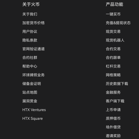
关于火币
产品功能
关于我们
一键买币
加密货币价格
充值&提现状态
用户协议
现货交易
隐私条款
现货机器人
官网验证通道
合约交易
合约社群
合约跟单
帮助中心
杠杆交易
环球牌照业务
网格策略
储备金证明
历史数据下载
站点地图
金融服务
漏洞赏金
客户端下载
HTX Ventures
上币申请
HTX Square
质押借币
场外借贷
邀请奖励