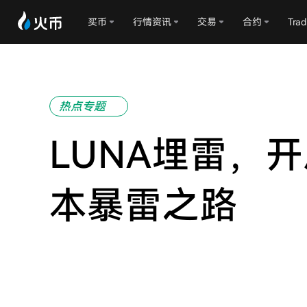
买币
行情资讯
交易
合约
Trad
热点专题
LUNA埋雷，
本暴雷之路