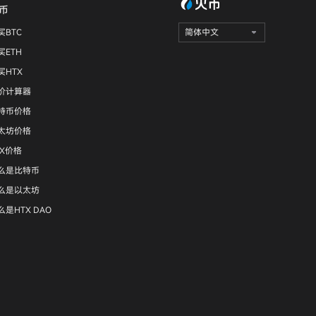
币
买BTC
简体中文
买ETH
买HTX
价计算器
特币价格
太坊价格
RX价格
么是比特币
么是以太坊
么是HTX DAO