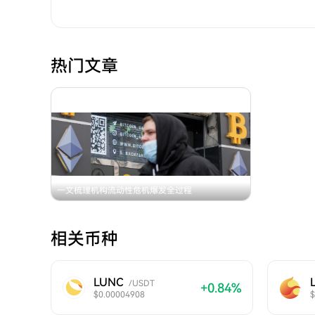
热门文章
一文梳理机构流动性危机爆发全过程
相关币种
LUNC
/USDT
+0.84%
$0.00004908
$