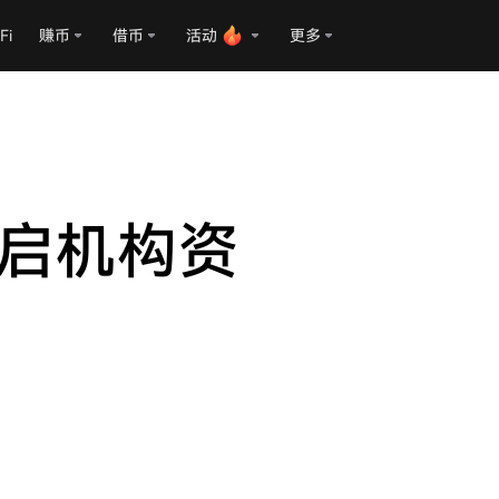
Fi
赚币
借币
活动
更多
开启机构资