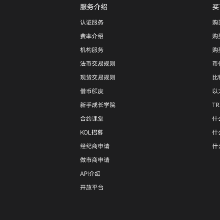
服务介绍
买
认证服务
购
费率介绍
购
机构服务
购
法币交易规则
币
现货交易规则
比
借币额度
以
新手成长学院
T
合约课堂
什
KOL招募
什
经纪商申请
什
做市商申请
API介绍
开放平台