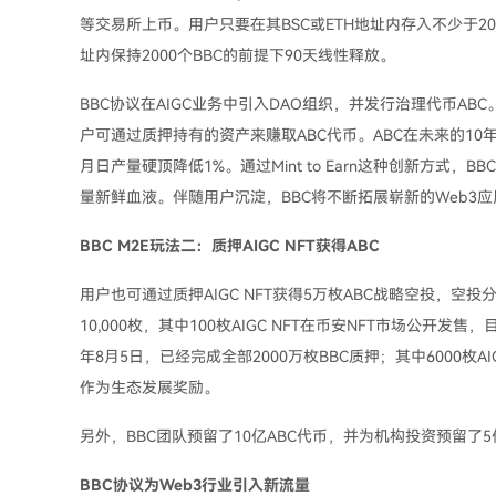
等交易所上币。用户只要在其BSC或ETH地址内存入不少于200
址内保持2000个BBC的前提下90天线性释放。
BBC协议在AIGC业务中引入DAO组织，并发行治理代币ABC。A
户可通过质押持有的资产来赚取ABC代币。ABC在未来的1
月日产量硬顶降低1%。通过Mint to Earn这种创新方式，
量新鲜血液。伴随用户沉淀，BBC将不断拓展崭新的Web3
BBC M2E玩法二：质押AIGC NFT获得ABC
用户也可通过质押AIGC NFT获得5万枚ABC战略空投，空投分
10,000枚，其中100枚AIGC NFT在币安NFT市场公开发售，
年8月5日，已经完成全部2000万枚BBC质押；其中6000枚AIGC
作为生态发展奖励。
另外，BBC团队预留了10亿ABC代币，并为机构投资预留了5
BBC协议为Web3行业引入新流量