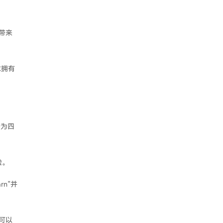
带来
求拥有
分为四
验。
rn”并
可以