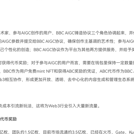
C艺术家、参与AIGC创作的用户、BBC AIGC铸造协议三个角色协调起来，
IGC参数并提交给BBC AIGC协议，确保创作主基调的艺术性；参与AIG
造自己个性化的创造；BBC AIGC协议作为平台为其他两方提供服务，并给予
时获得代币奖励；对于参与AIGC的用户而言，需要在钱包里保持一定数量
BC作为用户免费mint NFT和获得ABC奖励的凭证，ABC代币作为BBC A
eb3相互协作，形成更加开放、透明、去中心化的内容生成和管理生态系
n”的负成本引流新玩法，这将为Web3行业引入大量新流量。
BC代币奖励
枚、团队约1.5亿枚，目前市场流通约3.5亿枚，已经在火币、Gate、Kuc