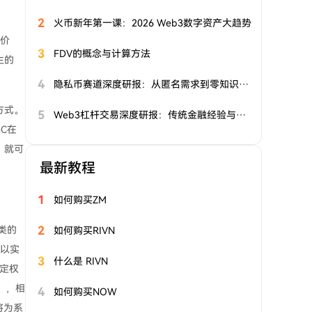
2
火币新年第一课：2026 Web3数字资产大趋势
济价
3
FDV的概念与计算方法
生的
4
隐私币赛道深度研报：从匿名需求到零知识证明时代的价值重估
方式。
5
Web3杠杆交易深度研报：传统金融经验与去中心化创新的融合路径
C在
，就可
最新教程
1
如何购买ZM
2
类的
如何购买RIVN
可以实
3
什么是 RIVN
一定权
果），相
4
如何购买NOW
将为系