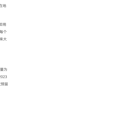
，在地
，即用
每个
带来大
总量为
023
枚预留