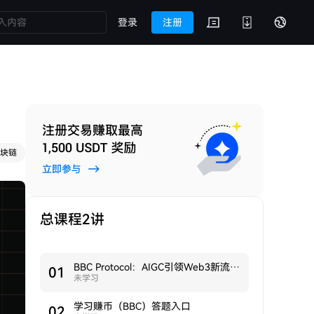
登录
注册
块链
总课程2讲
BBC Protocol：AIGC引领Web3新流量时代
0
1
未学习
学习赚币（BBC）答题入口
0
2