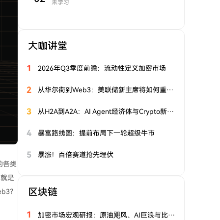
未学习
大咖讲堂
1
2026年Q3季度前瞻：流动性定义加密市场
2
从华尔街到Web3：美联储新主席将如何重塑全球金融市场？
3
从H2A到A2A：AI Agent经济体与Crypto新机遇
4
暴富路线图：提前布局下一轮超级牛市
5
暴涨！百倍赛道抢先埋伏
的各类
I就是
区块链
b3？
1
加密市场宏观研报：原油飓风、AI巨浪与比特币的十字路口