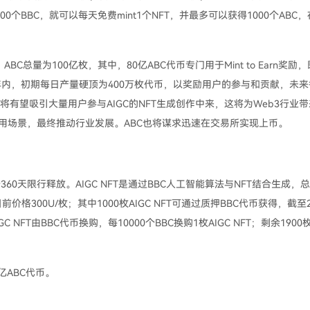
0个BBC，就可以每天免费mint1个NFT，并最多可以获得1000个ABC
BC总量为100亿枚，其中，80亿ABC代币专门用于Mint to Earn奖励
0年内，初期每日产量硬顶为400万枚代币，以奖励用户的参与和贡献，未来
BBC将有望吸引大量用户参与AIGC的NFT生成创作中来，这将为Web3行业
应用场景，最终推动行业发展。ABC也将谋求迅速在交易所实现上币。
360天限行释放。AIGC NFT是通过BBC人工智能算法与NFT结合生成，
目前价格300U/枚；其中1000枚AIGC NFT可通过质押BBC代币获得，截至2
 NFT由BBC代币换购，每10000个BBC换购1枚AIGC NFT；剩余1900
亿ABC代币。