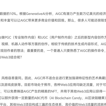
据的10%。根据GenerativeAI分析，AIGC有潜力产生数万亿美元的经
和丰富可以让AIGC带来更多商业价值和回报。那么，很多人可能还很陌
为继PGC（专业制作内容）和UGC（用户制作内容）之后的新型内容创作
、视频、机器人动作等方面的创作。相较于传统的技术生成内容形式，AIG
现创作者的想法；最重要的是，一个普通人只要熟悉了AIGC的操作命令
Web3结合呢？
：风格容易雷同。因此，AIGC并不适合去进行更加强调特征性的艺术典藏
券以及游戏皮肤等。目前市场处于熊市，各种Web3应用均缺乏流量，对于
可以免费铸造AIGC产生的精美的NFT，并用于其他Web3应用以获得
获得一定数量的ABC代币（AI Blockchain Candy，AI区块链糖
AIGC平台、其他Web3项目构成三赢的生态体系，高价值的Web3流量的流转