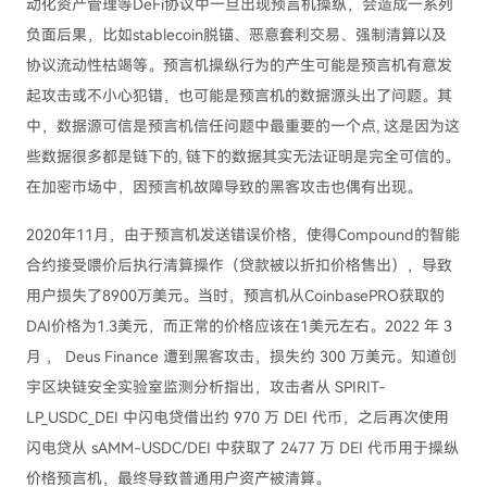
动化资产管理等DeFi协议中一旦出现预言机操纵，会造成一系列
负面后果，比如stablecoin脱锚、恶意套利交易、强制清算以及
协议流动性枯竭等。预言机操纵行为的产生可能是预言机有意发
起攻击或不小心犯错，也可能是预言机的数据源头出了问题。其
中，数据源可信是预言机信任问题中最重要的一个点, 这是因为这
些数据很多都是链下的, 链下的数据其实无法证明是完全可信的。
在加密市场中，因预言机故障导致的黑客攻击也偶有出现。
2020年11月，由于预言机发送错误价格，使得Compound的智能
合约接受喂价后执行清算操作（贷款被以折扣价格售出），导致
用户损失了8900万美元。当时，预言机从CoinbasePRO获取的
DAI价格为1.3美元，而正常的价格应该在1美元左右。2022 年 3
月 ， Deus Finance 遭到黑客攻击，损失约 300 万美元。知道创
宇区块链安全实验室监测分析指出，攻击者从 SPIRIT-
LP_USDC_DEI 中闪电贷借出约 970 万 DEI 代币，之后再次使用
闪电贷从 sAMM-USDC/DEI 中获取了 2477 万 DEI 代币用于操纵
价格预言机，最终导致普通用户资产被清算。