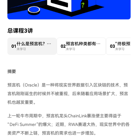
总课程3讲
什么是预言机？RWA赛道大热为何会利好预言机
预言机种类都有哪些？盘点主流预言机项目
0
1
0
2
0
3
未学习
未学习
未学习
摘要
预言机（Oracle）是一种将现实世界数据引入区块链的技术，预
言机刚刚诞生的时候并不被重视，后来随着应用场景扩大，预言
机也越发重要。
上一轮牛市周期中，预言机龙头ChainLink暴涨便主要得益于
“DeFi Summer”的爆火；近期，RWA赛道大热，现实世界中的各
类资产不断上链，预言机的需求也进一步增加。