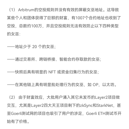
（1） Arbitrum的空投规则并没有有效的屏蔽女巫地址。这导致
某些个人和团体获得了巨额的财富，有1007个合约地址也收到了
空投，总数约100万，并且空投规则无法有效防止以下四种类型
的女巫：
——地址少于 20 个的女巫；
——通过交易所、跨链桥接、智能合约存取款的女巫；
——快照后具有明显的 NFT 或资金归集行为的女巫；
——在其他链上具有明显批处理行为的女巫，如 OP，以太坊。
（2） 由于财富效应，大批用户涌入其它未发币的Layer2项目做
交互，尤其是Layer2四大天王项目剩下的zkSync和StarkNet，甚
至Goerli测试网的项目也吸引了用户的涉足，Goerli ETH测试币开
始有了价格。