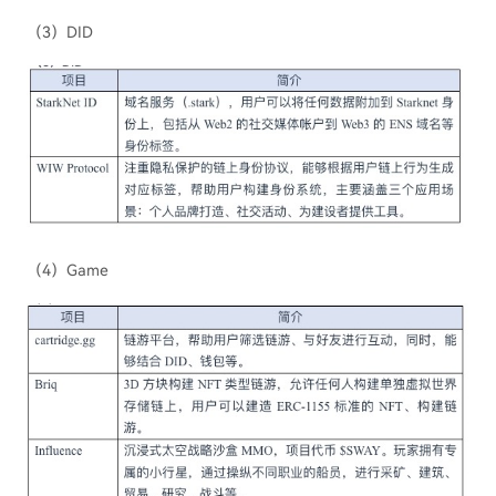
（3）DID
（4）Game