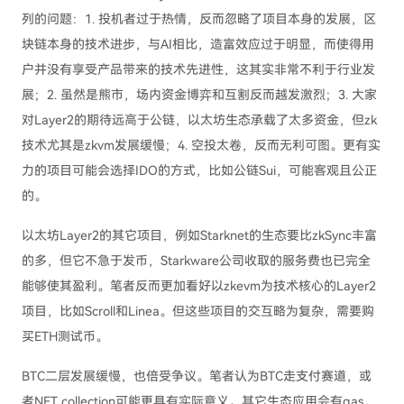
列的问题：1. 投机者过于热情，反而忽略了项目本身的发展，区
块链本身的技术进步，与AI相比，造富效应过于明显，而使得用
户并没有享受产品带来的技术先进性，这其实非常不利于行业发
展；2. 虽然是熊市，场内资金博弈和互割反而越发激烈；3. 大家
对Layer2的期待远高于公链，以太坊生态承载了太多资金，但zk
技术尤其是zkvm发展缓慢；4. 空投太卷，反而无利可图。更有实
力的项目可能会选择IDO的方式，比如公链Sui，可能客观且公正
的。
以太坊Layer2的其它项目，例如Starknet的生态要比zkSync丰富
的多，但它不急于发币，Starkware公司收取的服务费也已完全
能够使其盈利。笔者反而更加看好以zkevm为技术核心的Layer2
项目，比如Scroll和Linea。但这些项目的交互略为复杂，需要购
买ETH测试币。
BTC二层发展缓慢，也倍受争议。笔者认为BTC走支付赛道，或
者NFT collection可能更具有实际意义。其它生态应用会有gas