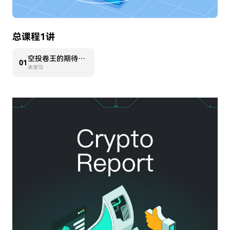
总课程1讲
空投卷王的期待：Layer2之夏
0
1
未学习