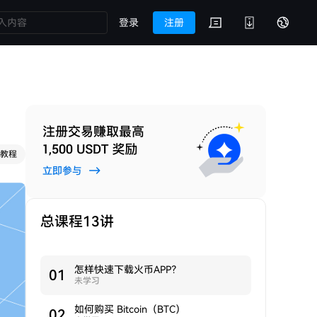
登录
注册
教程
总课程13讲
怎样快速下载火币APP？
0
1
未学习
如何购买 Bitcoin（BTC）
0
2