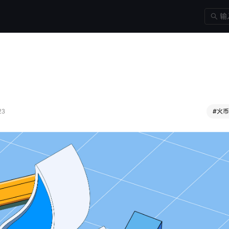
23
#
火币