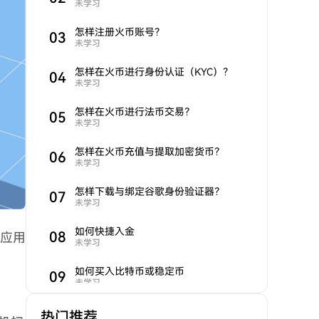
未学习
怎样注册火币账号？
0
3
未学习
怎样在火币进行身份认证（KYC）？
0
4
未学习
怎样在火币进行法币交易？
0
5
未学习
怎样在火币充值与提取加密货币？
0
6
未学习
怎样下载与绑定谷歌身份验证器？
0
7
未学习
如何快捷入金
0
8
在应用
未学习
如何买入比特币或稳定币
0
9
未学习
现货交易攻略
热门推荐
10