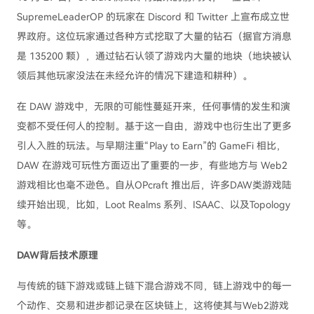
SupremeLeaderOP 的玩家在 Discord 和 Twitter 上宣布成立世
界政府。这位玩家通过各种方式挖取了大量的钻石（据官方消息
是 135200 颗），通过钻石认领了游戏内大量的地块（地块被认
领后其他玩家没法在未经允许的情况下建造和耕种）。
在 DAW 游戏中，无限的可能性蔓延开来，任何事情的发生和演
变都不受任何人的控制。基于这一自由，游戏中也衍生出了更多
引人入胜的玩法。与早期注重“Play to Earn”的 GameFi 相比，
DAW 在游戏可玩性方面迈出了重要的一步，有些地方与 Web2
游戏相比也毫不逊色。自从OPcraft 推出后，许多DAW类游戏陆
续开始出现，比如，Loot Realms 系列、ISAAC、以及Topology
等。
DAW背后技术原理
与传统的链下游戏或链上链下混合游戏不同，链上游戏中的每一
个动作、交易和进步都记录在区块链上，这将使其与Web2游戏