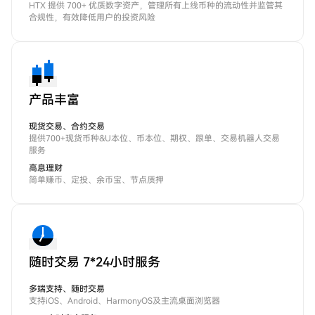
HTX 提供 700+ 优质数字资产，管理所有上线币种的流动性并监管其
合规性，有效降低用户的投资风险
产品丰富
现货交易、合约交易
提供700+现货币种&U本位、币本位、期权、跟单、交易机器人交易
服务
高息理财
简单赚币、定投、余币宝、节点质押
随时交易 7*24小时服务
多端支持、随时交易
支持iOS、Android、HarmonyOS及主流桌面浏览器