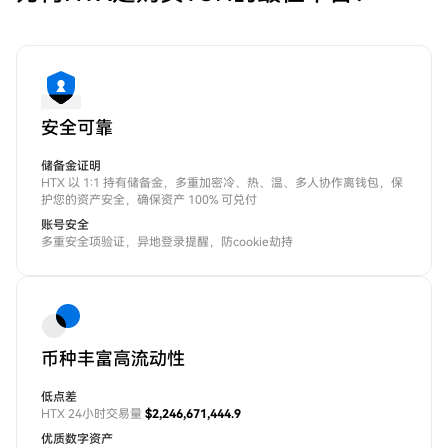
安全可靠
储备金证明
HTX 以 1:1 持有储备金，多重加密冷、热、温、多人协作离钱包，保
护您的资产安全，确保资产 100% 可兑付
账号安全
多重安全项验证，异地登录提醒，防cookie劫持
币种丰富高流动性
低点差
HTX 24小时交易量
$2,246,671,444.9
优质数字资产