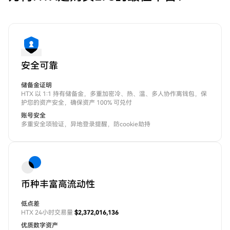
安全可靠
储备金证明
HTX 以 1:1 持有储备金，多重加密冷、热、温、多人协作离钱包，保
护您的资产安全，确保资产 100% 可兑付
账号安全
多重安全项验证，异地登录提醒，防cookie劫持
币种丰富高流动性
低点差
HTX 24小时交易量
$2,372,016,136
优质数字资产