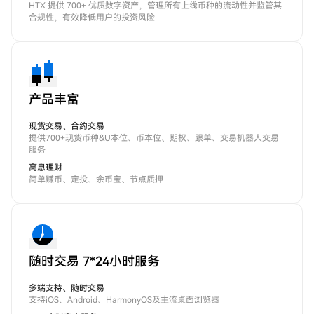
HTX 提供 700+ 优质数字资产，管理所有上线币种的流动性并监管其
合规性，有效降低用户的投资风险
产品丰富
现货交易、合约交易
提供700+现货币种&U本位、币本位、期权、跟单、交易机器人交易
服务
高息理财
简单赚币、定投、余币宝、节点质押
随时交易 7*24小时服务
多端支持、随时交易
支持iOS、Android、HarmonyOS及主流桌面浏览器