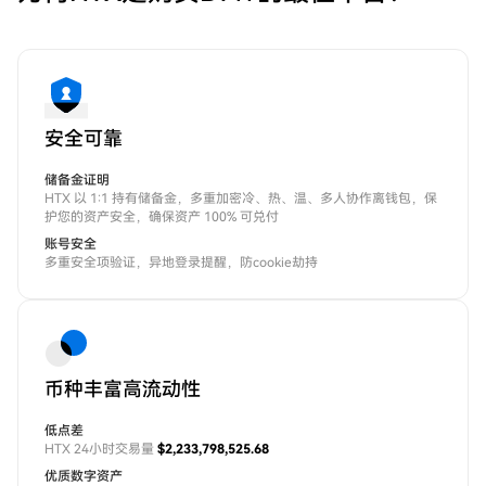
安全可靠
储备金证明
HTX 以 1:1 持有储备金，多重加密冷、热、温、多人协作离钱包，保
护您的资产安全，确保资产 100% 可兑付
账号安全
多重安全项验证，异地登录提醒，防cookie劫持
币种丰富高流动性
低点差
HTX 24小时交易量
$2,233,798,525.68
优质数字资产