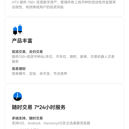
HTX 提供 700+ 优质数字资产，管理所有上线币种的流动性并监管其
合规性，有效降低用户的投资风险
产品丰富
现货交易、合约交易
提供700+现货币种&U本位、币本位、期权、跟单、交易机器人交易
服务
高息理财
简单赚币、定投、余币宝、节点质押
随时交易 7*24小时服务
多端支持、随时交易
支持iOS、Android、HarmonyOS及主流桌面浏览器