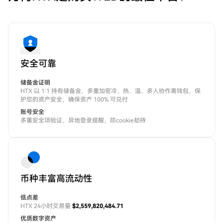
安全可靠
储备金证明
HTX 以 1:1 持有储备金，多重加密冷、热、温、多人协作离钱包，保
护您的资产安全，确保资产 100% 可兑付
账号安全
多重安全项验证，异地登录提醒，防cookie劫持
币种丰富高流动性
低点差
HTX 24小时交易量
$2,559,820,484.71
优质数字资产