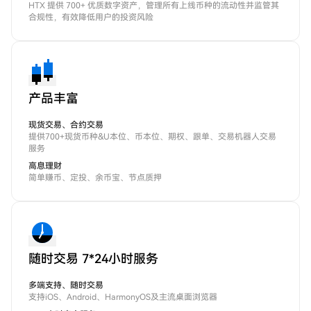
HTX 提供 700+ 优质数字资产，管理所有上线币种的流动性并监管其
合规性，有效降低用户的投资风险
产品丰富
现货交易、合约交易
提供700+现货币种&U本位、币本位、期权、跟单、交易机器人交易
服务
高息理财
简单赚币、定投、余币宝、节点质押
随时交易 7*24小时服务
多端支持、随时交易
支持iOS、Android、HarmonyOS及主流桌面浏览器