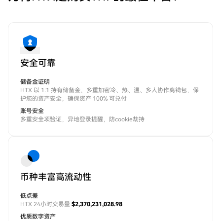
安全可靠
储备金证明
HTX 以 1:1 持有储备金，多重加密冷、热、温、多人协作离钱包，保
护您的资产安全，确保资产 100% 可兑付
账号安全
多重安全项验证，异地登录提醒，防cookie劫持
币种丰富高流动性
低点差
HTX 24小时交易量
$2,370,231,028.98
优质数字资产