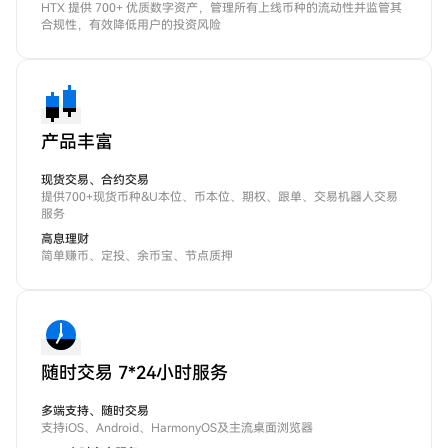
HTX 提供 700+ 优质数字资产，管理所有上线币种的流动性并监管其
合规性，有效降低用户的投资风险
产品丰富
现货交易、合约交易
提供700+现货币种&U本位、币本位、期权、跟单、交易机器人交易
服务
高息理财
简单赚币、定投、余币宝、节点质押
随时交易 7*24小时服务
多端支持、随时交易
支持iOS、Android、HarmonyOS及主流桌面浏览器