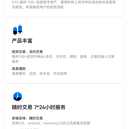
HTX 提供 700+ 优质数字资产，管理所有上线币种的流动性并监管其
合规性，有效降低用户的投资风险
产品丰富
现货交易、合约交易
提供700+现货币种&U本位、币本位、期权、跟单、交易机器人交易
服务
高息理财
简单赚币、定投、余币宝、节点质押
随时交易 7*24小时服务
多端支持、随时交易
支持iOS、Android、HarmonyOS及主流桌面浏览器