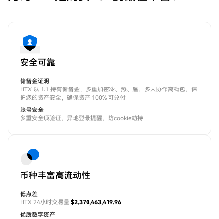
安全可靠
储备金证明
HTX 以 1:1 持有储备金，多重加密冷、热、温、多人协作离钱包，保
护您的资产安全，确保资产 100% 可兑付
账号安全
多重安全项验证，异地登录提醒，防cookie劫持
币种丰富高流动性
低点差
HTX 24小时交易量
$2,370,463,419.96
优质数字资产