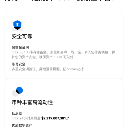
安全可靠
储备金证明
HTX 以 1:1 持有储备金，多重加密冷、热、温、多人协作离钱包，保
护您的资产安全，确保资产 100% 可兑付
账号安全
多重安全项验证，异地登录提醒，防cookie劫持
币种丰富高流动性
低点差
HTX 24小时交易量
$2,219,807,381.7
优质数字资产