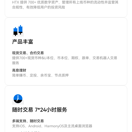
HTX 提供 700+ 优质数字资产，管理所有上线币种的流动性并监管其
合规性，有效降低用户的投资风险
产品丰富
现货交易、合约交易
提供700+现货币种&U本位、币本位、期权、跟单、交易机器人交易
服务
高息理财
简单赚币、定投、余币宝、节点质押
随时交易 7*24小时服务
多端支持、随时交易
支持iOS、Android、HarmonyOS及主流桌面浏览器