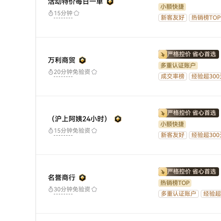
活动特价每日一单
小额快捷
15分钟
新客友好
热销榜TOP
严格控价 省心首选
万利商贸
多重认证账户
免验资
20分钟
成交率榜
经验超300
严格控价 省心首选
（沪上阿姨24小时）
小额快捷
免验资
15分钟
新客友好
经验超300
严格控价 省心首选
名誉商行
热销榜TOP
免验资
30分钟
多重认证账户
经验超