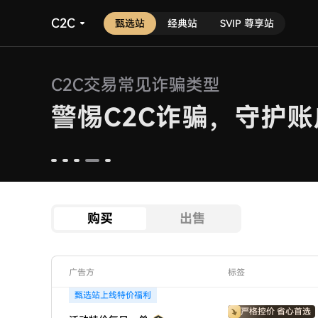
C2C
甄选站
经典站
SVIP 尊享站
购买
出售
广告方
标签
甄选站上线特价福利
严格控价 省心首选