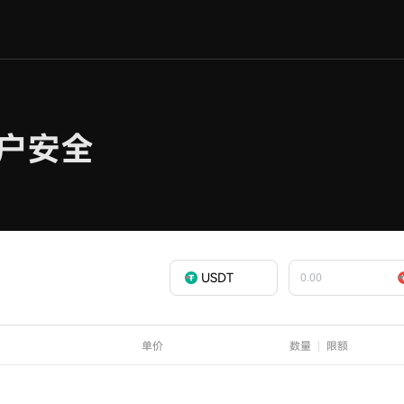
USDT
单价
数量
限额