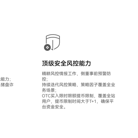
顶级安全风控能力
精耕风控情报工作，侧重事前预警防
截能力；
控；
杀猪盘诈
持续迭代风控策略，策略因子覆盖全业
务场景；
OTC买入限时限额提币限制，覆盖全站
用户，提币限制时间大于T+1，确保平
台资金安全。