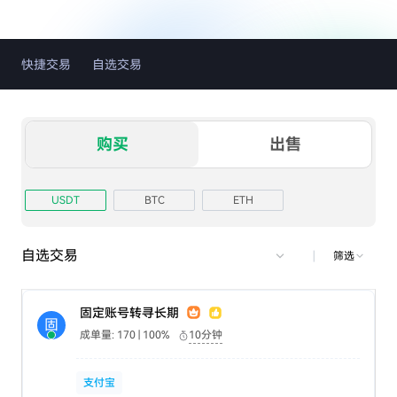
快捷交易
自选交易
购买
出售
USDT
BTC
ETH
自选交易
|
筛选
固定账号转寻长期
固
成单量: 170 | 100%
10分钟
支付宝