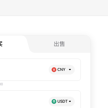
买
出售
CNY
00
USDT