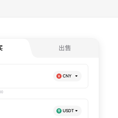
买
出售
CNY
00
USDT