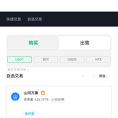
快捷交易
自选交易
购买
出售
USDT
BTC
USDD
HTX
ETH
TRX
USD1
展开所有币种
自选交易
|
筛选
山河万象
山
成单量: 426 | 97%
30分钟
支付宝