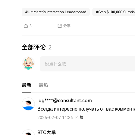
#
Hit March's Interaction Leaderboard
#
Grab $100,000 Surprise
3
分享
全部评论
2
最新
最热
log****@consultant.com
Всегда интересно получать от вас коммент
2025-02-07 11:34
回复
BTC大拿