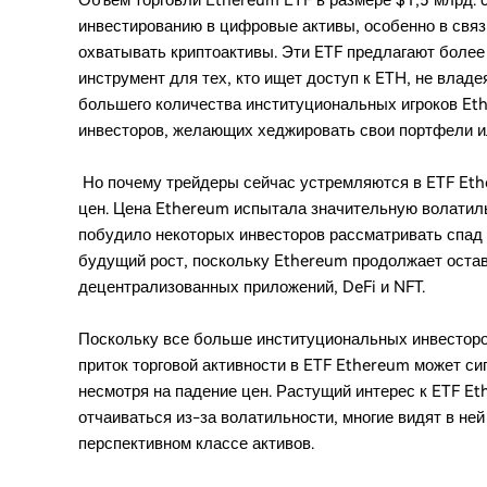
Объем торговли Ethereum ETF в размере $1,5 млрд. 
инвестированию в цифровые активы, особенно в свя
охватывать криптоактивы. Эти ETF предлагают боле
инструмент для тех, кто ищет доступ к ETH, не влад
большего количества институциональных игроков Et
инвесторов, желающих хеджировать свои портфели и
Но почему трейдеры сейчас устремляются в ETF Eth
цен. Цена Ethereum испытала значительную волатиль
побудило некоторых инвесторов рассматривать спад к
будущий рост, поскольку Ethereum продолжает оста
децентрализованных приложений, DeFi и NFT.
Поскольку все больше институциональных инвесторо
приток торговой активности в ETF Ethereum может си
несмотря на падение цен. Растущий интерес к ETF Eth
отчаиваться из-за волатильности, многие видят в не
перспективном классе активов.