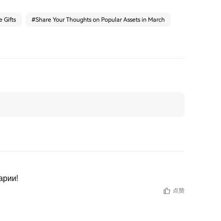
 Gifts
#
Share Your Thoughts on Popular Assets in March
арии!
点赞