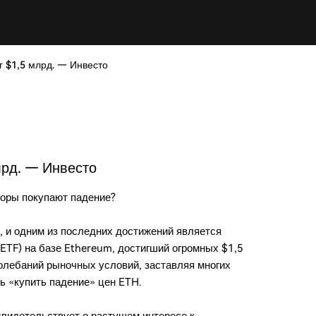
г $1,5 млрд. — Инвесто
лрд. — Инвесто
торы покупают падение?
, и одним из последних достижений является
TF) на базе Ethereum, достигший огромных $1,5
колебаний рыночных условий, заставляя многих
ь «купить падение» цен ETH.