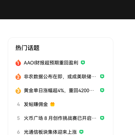
热门话题
AAOI财报超预期重回盈利
非农数据公布在即，或成美联储政策关键风向标
黄金单日涨幅超4%，重回4200美元
4
发帖赚佣金
5
火币广场 8 月创作挑战赛已开启，发帖参与挑战，用优质内容赢取曝光与奖励
6
光通信板块集体迎来上涨