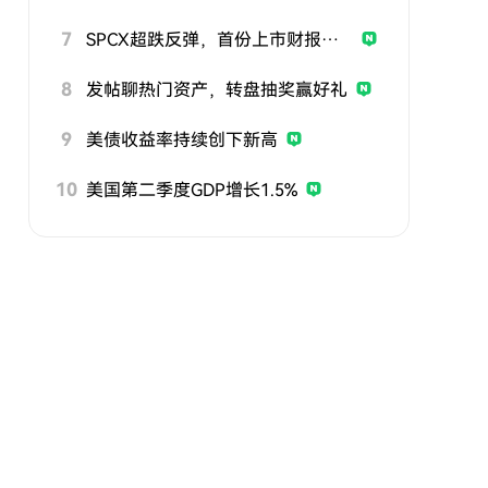
7
SPCX超跌反弹，首份上市财报即将公布
8
发帖聊热门资产，转盘抽奖赢好礼
9
美债收益率持续创下新高
10
美国第二季度GDP增长1.5%