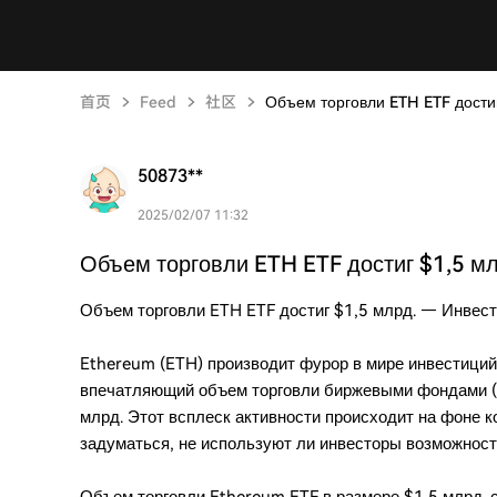
首页
Feed
社区
Объем торговли ETH ETF дости
50873**
2025/02/07 11:32
Объем торговли ETH ETF достиг $1,5 м
Объем торговли ETH ETF достиг $1,5 млрд. — Инвес
Ethereum (ETH) производит фурор в мире инвестиций
впечатляющий объем торговли биржевыми фондами (E
млрд. Этот всплеск активности происходит на фоне 
задуматься, не используют ли инвесторы возможност