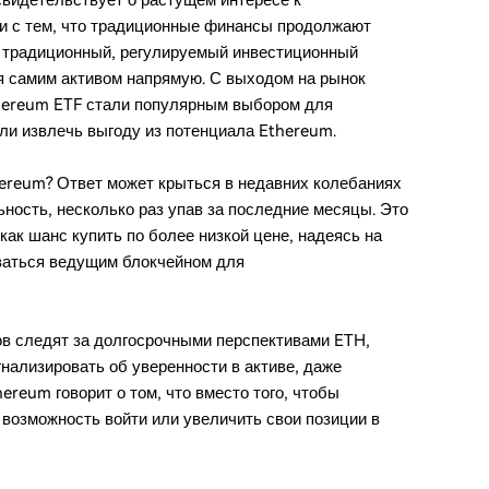
свидетельствует о растущем интересе к
зи с тем, что традиционные финансы продолжают
е традиционный, регулируемый инвестиционный
ея самим активом напрямую. С выходом на рынок
hereum ETF стали популярным выбором для
ли извлечь выгоду из потенциала Ethereum.
ereum? Ответ может крыться в недавних колебаниях
ность, несколько раз упав за последние месяцы. Это
ак шанс купить по более низкой цене, надеясь на
ваться ведущим блокчейном для
в следят за долгосрочными перспективами ETH,
гнализировать об уверенности в активе, даже
ereum говорит о том, что вместо того, чтобы
й возможность войти или увеличить свои позиции в