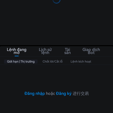
Lệnh đang
Lịch sử
Tài
Giao dịch
mở
lệnh
sản
Bot
Giới hạn | Thị trường
Chốt lời/Cắt lỗ
Lệnh kích hoạt
Đăng nhập
hoặc
Đăng ký
进行交易