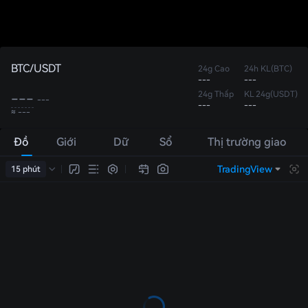
BTC/USDT
24g Cao
24h KL(BTC)
---
---
24g Thấp
KL 24g(USDT)
---
---
---
---
≈ ---
Đồ
Giới
Dữ
Sổ
Thị trường giao
thị
thiệu
liệu
lệnh
dịch
TradingView
15 phút