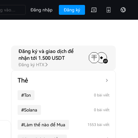
Đăng nhập
Đăng ký
Đăng ký và giao dịch để
nhận tới 1.500 USDT
Đăng ký HTX
Thẻ
#
Ton
0 bài viết
#
Solana
0 bài viết
#
Làm thế nào để Mua
1553 bài viết