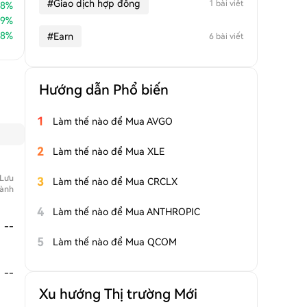
#
Giao dịch hợp đồng
1 bài viết
88
%
79
%
18
%
#
Earn
6 bài viết
Hướng dẫn Phổ biến
1
Làm thế nào để Mua AVGO
2
Làm thế nào để Mua XLE
 Lưu
3
Làm thế nào để Mua CRCLX
ành
4
Làm thế nào để Mua ANTHROPIC
--
5
Làm thế nào để Mua QCOM
--
Xu hướng Thị trường Mới