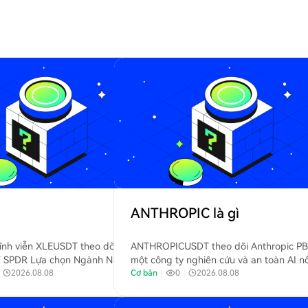
ANTHROPIC là gì
nh viễn XLEUSDT theo dõi giá
ANTHROPICUSDT theo dõi Anthropic PB
F SPDR Lựa chọn Ngành Năng
một công ty nghiên cứu và an toàn AI nổ
Street (NYSE Arca: XLE).
｜
2026.08.08
tiếng với việc phát triển dòng mô hình 
Cơ bản
｜
0
｜
2026.08.08
ngữ lớn Claude.