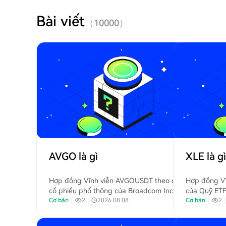
Bài viết
（
10000
）
AVGO là gì
XLE là gì
Hợp đồng Vĩnh viễn AVGOUSDT theo dõi giá
Hợp đồng Vĩ
cổ phiếu phổ thông của Broadcom Inc.
của Quỹ ET
(Nasdaq: AVGO). Broadcom Inc. là một công
Cơ bản
｜
2
｜
2026.08.08
lượng State 
Cơ bản
｜
2
ty công nghệ hàng đầu thiết kế, phát triển
và cung cấp các linh kiện bán dẫn và phần