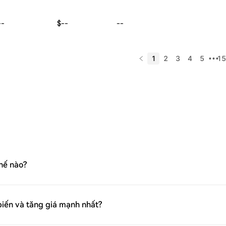
--
$--
--
1
2
3
4
5
15
•••
thế nào?
biến và tăng giá mạnh nhất?