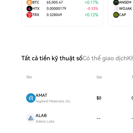
+
0.17
%
BTC
65,005.47
ANSEM
HTX
0.00000179
-
0.33
%
WOJAK
+
0.12
%
TRX
0.328049
CAP
Tất cả tiền kỹ thuật số
Có thể giao dịch
K
Tên
Giá
AMAT
$0
Applied Materials, Inc.
ALAB
--
Astera Labs