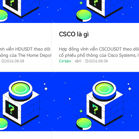
CSCO là gì
nh viễn HDUSDT theo dõi giá cổ
Hợp đồng vĩnh viễn CSCOUSDT theo dõi
hông của The Home Depot, Inc.
cổ phiếu phổ thông của Cisco Systems, I
nhà bán lẻ cải thiện nhà lớn nhất
｜
2026.08.08
(Nasdaq: CSCO). Cisco là một công ty c
Cơ bản
｜
0
｜
2026.08.08
nghệ toàn cầu tập trung vào mạng, bả
và giải pháp đám mây.