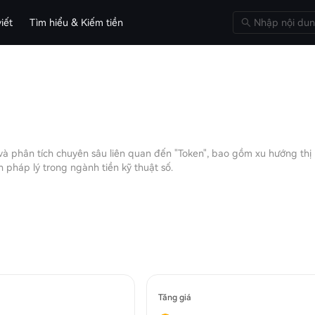
iết
Tìm hiểu & Kiếm tiền
 và phân tích chuyên sâu liên quan đến "Token", bao gồm xu hướng thị
 pháp lý trong ngành tiền kỹ thuật số.
Tăng giá