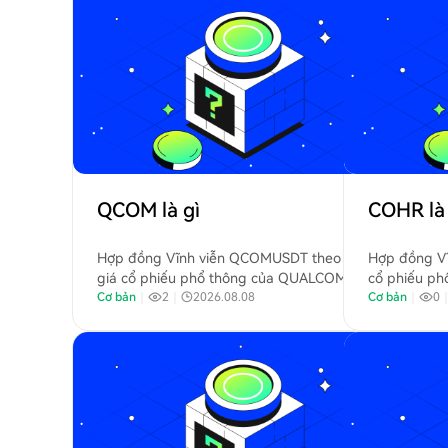
mềm hạ tầng cho những nhu cầu phức tạp
và quan trọng của các tổ chức toàn cầu.
QCOM là gì
COHR là 
Hợp đồng Vĩnh viễn QCOMUSDT theo dõi
Hợp đồng Vĩ
giá cổ phiếu phổ thông của QUALCOMM
cổ phiếu ph
Incorporated (Nasdaq: QCOM). Qualcomm là
Cơ bản
｜
2
｜
2026.08.08
(NYSE: COHR
Cơ bản
｜
0
một công ty công nghệ bán dẫn và không
liệu kỹ thuậ
dây toàn cầu.
nghệ laser.