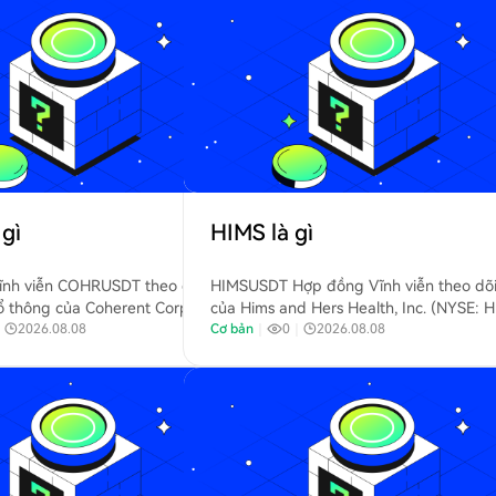
gì
HIMS là gì
nh viễn COHRUSDT theo dõi giá
HIMSUSDT Hợp đồng Vĩnh viễn theo dõi
ổ thông của Coherent Corp.
của Hims and Hers Health, Inc. (NYSE: H
). Coherent phát triển các vật
｜
2026.08.08
một nền tảng telehealth của Hoa Kỳ cu
Cơ bản
｜
0
｜
2026.08.08
t, linh kiện quang điện và công
cấp dịch vụ chăm sóc sức khỏe cá nhân 