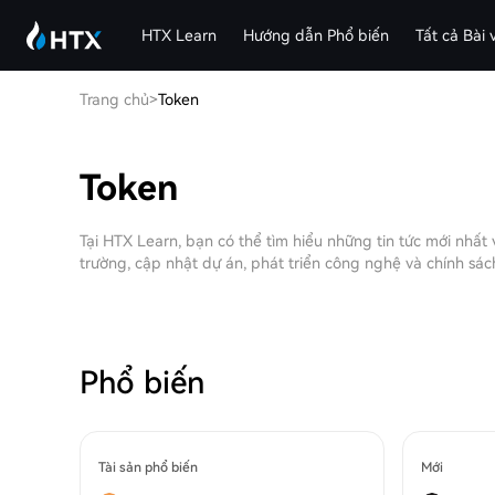
HTX Learn
Hướng dẫn Phổ biến
Tất cả Bài v
Trang chủ
>
Token
Token
Tại HTX Learn, bạn có thể tìm hiểu những tin tức mới nhất
trường, cập nhật dự án, phát triển công nghệ và chính sách
Phổ biến
Tài sản phổ biến
Mới