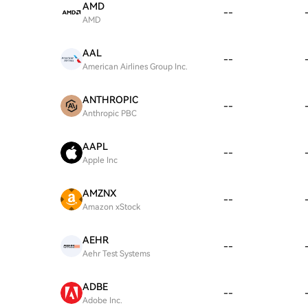
AMD
--
AMD
AAL
--
American Airlines Group Inc.
ANTHROPIC
--
Anthropic PBC
AAPL
--
Apple Inc
AMZNX
--
Amazon xStock
AEHR
--
Aehr Test Systems
ADBE
--
Adobe Inc.