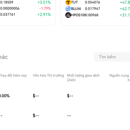
+
3.51
%
+
47.
0.18509
TUT
0.054076
0.00000006
-
1.79
%
+
42.
BLUAI
0.017947
+
2.91
%
0.037761
+
31.
HPOS10I
0.00968
hác
Thay đổi hôm nay
Vốn hóa Thị trường
Khối lượng giao dịch
Nguồn cung
(24h)
h
0.00
%
$--
$--
--
$--
--